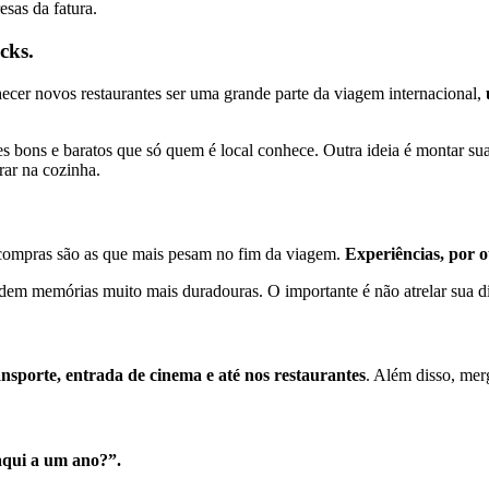
esas da fatura.
cks.
ecer novos restaurantes ser uma grande parte da viagem internacional,
es bons e baratos que só quem é local conhece. Outra ideia é montar sua
irar na cozinha.
s compras são as que mais pesam no fim da viagem.
Experiências, por o
m memórias muito mais duradouras. O importante é não atrelar sua div
nsporte, entrada de cinema e até nos restaurantes
. Além disso, me
daqui a um ano?”.