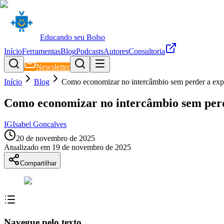
Educando seu Bolso
Início
Ferramentas
Blog
Podcasts
Autores
Consultoria
Newsletter
Início
Blog
Como economizar no intercâmbio sem perder a exp
Como economizar no intercâmbio sem perd
IG
Isabel Gonçalves
20 de novembro de 2025
Atualizado em
19 de novembro de 2025
Compartilhar
Navegue pelo texto