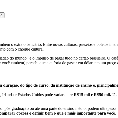
io
bém o extrato bancário. Entre novas culturas, passeios e boletos intern
unto com o choque cultural.
dadão do mundo” e o impulso de pagar tudo no cartão brasileiro. O café
z você também) percebi que a euforia de gastar em dólar tem um preço a
 duração, do tipo de curso, da instituição de ensino e, principalmen
Irlanda e Estados Unidos pode variar entre
R$15 mil e R$50 mil.
Já 
ão, pós-graduação ou até uma parte do ensino médio, podem ultrapassa
comparar opções e definir bem o que é mais importante para você.