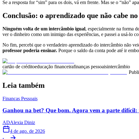
Se a resposta for “sim” para os dois, vá em frente. Mas se o “não” apa
Conclusão: o aprendizado que não cabe no
Ninguém volta de um intercâmbio igual
, especialmente na forma de
ver o dinheiro como um inimigo das experiências, e passei a usá-lo co
No fim, percebi que o verdadeiro aprendizado do intercâmbio não veio
professor poderia ensinar.
Porque o saldo da conta pode até ir embo
cartão de crédito
educação financeira
finanças pessoais
intercâmbio
Publ
Leia também
Finanças Pessoais
Ganhou na bet? Que bom. Agora vem a parte difícil: 
AD
Alexia Diniz
4 de ago. de 2026