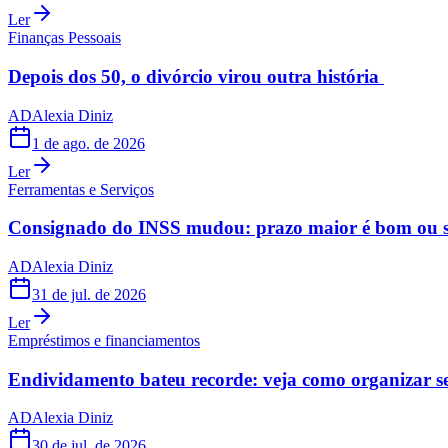
Ler
Finanças Pessoais
Depois dos 50, o divórcio virou outra história
AD
Alexia Diniz
1 de ago. de 2026
Ler
Ferramentas e Serviços
Consignado do INSS mudou: prazo maior é bom ou s
AD
Alexia Diniz
31 de jul. de 2026
Ler
Empréstimos e financiamentos
Endividamento bateu recorde: veja como organizar s
AD
Alexia Diniz
30 de jul. de 2026