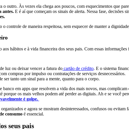
ra o outro. Às vezes ela chega aos poucos, com esquecimentos que pa
 antes.
E é aí que começam os sinais de alerta. Nessa fase, decisões s
es.
 o controle de maneira respeitosa, sem esquecer de manter a dignidade
eiro
nto aos hábitos e à vida financeira dos seus pais. Com essas informações
e luz ou deixar vencer a fatura do
cartão de crédito
. E o sistema finan
 com compras por impulso ou contratações de serviços desnecessários.
e ser tanto um sinal para a mente, quanto para o corpo.
de banco em apps que resolvem a vida dos mais novos, mas complicam 
até porque os mais velhos podem até perder as digitais. Ah e se você pe
vavelmente é golpe.
anizados e agora se mostram desinteressados, confusos ou evitam fala
de consumo
é essencial.
os seus pais