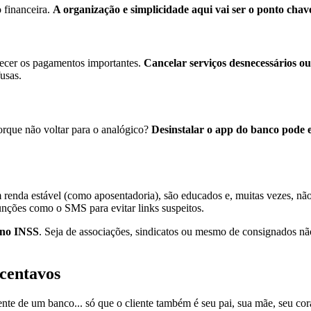
 financeira.
A organização e simplicidade aqui vai ser o ponto chav
ecer os pagamentos importantes.
Cancelar serviços desnecessários o
fusas.
porque não voltar para o analógico?
Desinstalar o app do banco pode e
m renda estável (como aposentadoria), são educados e, muitas vezes, nã
 funções como o SMS para evitar links suspeitos.
 no INSS
. Seja de associações, sindicatos ou mesmo de consignados não
 centavos
rente de um banco... só que o cliente também é seu pai, sua mãe, seu co