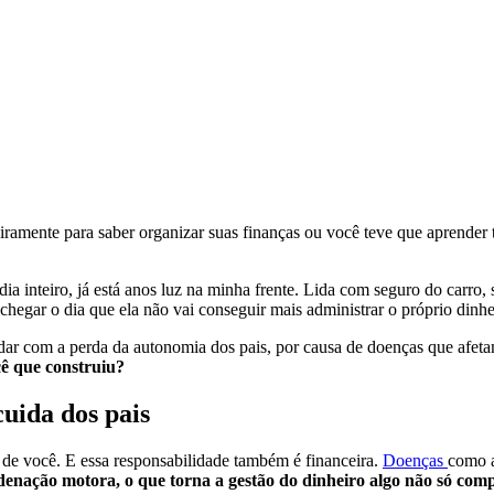
nceiramente para saber organizar suas finanças ou você teve que aprend
.
inteiro, já está anos luz na minha frente. Lida com seguro do carro, s
 chegar o dia que ela não vai conseguir mais administrar o próprio dinh
r com a perda da autonomia dos pais, por causa de doenças que afetam o
cê que construiu?
cuida dos pais
 de você. E essa responsabilidade também é financeira.
Doenças
como a
enação motora, o que torna a gestão do dinheiro algo não só comp