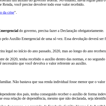
eceberam um auxílio do governo federal. No entanto, havia regras para
 Renda, você precise devolver todo esse valor recebido.
o da crise
".
Emergencial
do governo, precisa fazer a Declaração obrigatoriamente.
o pelo Auxílio Emergencial de uma só vez. Essa devolução deverá ser
eira legal no início do ano passado, 2020, mas ao longo do ano receber
tre de 2020, tenha recebido o auxílio dentro das normas, e no segundo
 necessário que você devolva o valor referente ao auxílio.
amiliar. Não bastava que sua renda individual fosse menor que o valor 
ependente dos pais, tenha conseguido receber o auxílio de forma indevi
ue essa relação de dependência, mesmo que não declarada, seja identifi