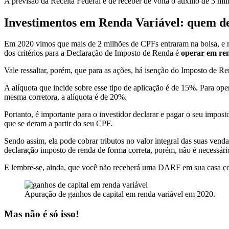
A previsão da Receita Federal é de receber de volta o auxílio de 3 m
Investimentos em Renda Variável: quem d
Em 2020 vimos que mais de 2 milhões de CPFs entraram na bolsa, e mu
dos critérios para a Declaração de Imposto de Renda é
operar em ren
Vale ressaltar, porém, que para as ações, há isenção do Imposto de
A alíquota que incide sobre esse tipo de aplicação é de 15%. Para ope
mesma corretora, a alíquota é de 20%.
Portanto, é importante para o investidor declarar e pagar o seu impos
que se deram a partir do seu CPF.
Sendo assim, ela pode cobrar tributos no valor integral das suas vend
declaração imposto de renda de forma correta, porém, não é necessári
E lembre-se, ainda, que você não receberá uma DARF em sua casa co
Apuração de ganhos de capital em renda variável em 2020.
Mas não é só isso!