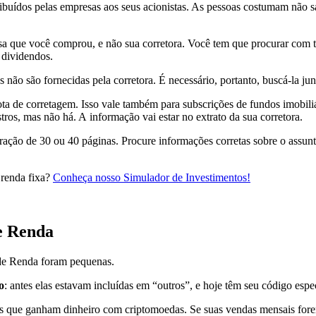
stribuídos pelas empresas aos seus acionistas. As pessoas costumam nã
esa que você comprou, e não sua corretora. Você tem que procurar com 
e dividendos.
ão são fornecidas pela corretora. É necessário, portanto, buscá-la jun
a de corretagem. Isso vale também para subscrições de fundos imobiliá
tros, mas não há. A informação vai estar no extrato da sua corretora.
aração de 30 ou 40 páginas. Procure informações corretas sobre o assu
 renda fixa?
Conheça nosso Simulador de Investimentos!
e Renda
de Renda foram pequenas.
o
: antes elas estavam incluídas em “outros”, e hoje têm seu código espec
soas que ganham dinheiro com criptomoedas. Se suas vendas mensais fore