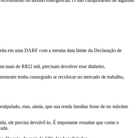
 o recebimento do auxílio emergencial. O não cumprimento de algumas
 feita em uma DARF com a mesma data limite da Declaração de
am mais de R$22 mil, precisam devolver esse dinheiro.
 semestre tenha conseguido se recolocar no mercado de trabalho,
estipulado, mas, ainda, que sua renda familiar fosse de no máximo
da, ele precisa devolvê-lo. É importante ressaltar que como o
cada.