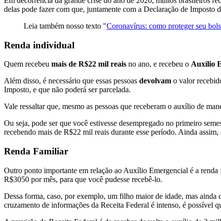
Em decorrência da grande crise do ano de 2020, muitos brasileiros r
delas pode fazer com que, juntamente com a Declaração de Imposto de
Leia também nosso texto "
Coronavírus: como proteger seu bols
Renda individual
Quem recebeu
mais de R$22 mil reais
no ano, e recebeu o
Auxílio 
Além disso, é necessário que essas pessoas
devolvam
o valor recebid
Imposto, e que não poderá ser parcelada.
Vale ressaltar que, mesmo as pessoas que receberam o auxílio de man
Ou seja, pode ser que você estivesse desempregado no primeiro semes
recebendo mais de R$22 mil reais durante esse período. Ainda assim, é
Renda Familiar
Outro ponto importante em relação ao Auxílio Emergencial é a renda f
R$3050 por mês, para que você pudesse recebê-lo.
Dessa forma, caso, por exemplo, um filho maior de idade, mas ainda d
cruzamento de informações da Receita Federal é intenso, é possível q