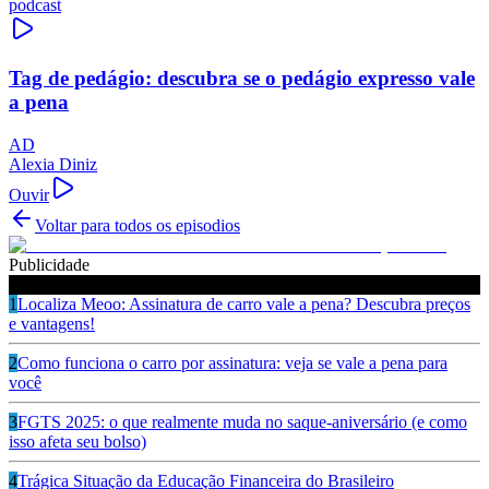
podcast
Tag de pedágio: descubra se o pedágio expresso vale
a pena
AD
Alexia Diniz
Ouvir
Voltar para todos os episodios
Publicidade
Ouça também
1
Localiza Meoo: Assinatura de carro vale a pena? Descubra preços
e vantagens!
2
Como funciona o carro por assinatura: veja se vale a pena para
você
3
FGTS 2025: o que realmente muda no saque-aniversário (e como
isso afeta seu bolso)
4
Trágica Situação da Educação Financeira do Brasileiro