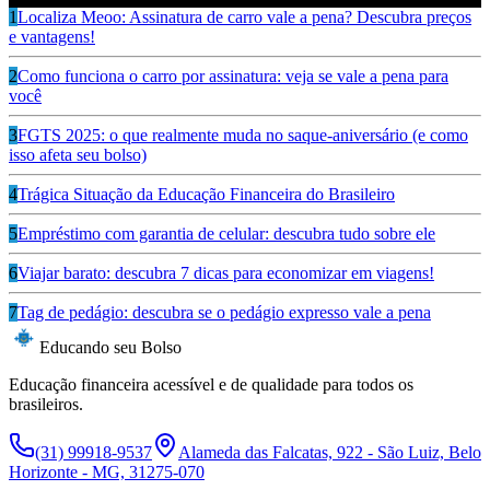
1
Localiza Meoo: Assinatura de carro vale a pena? Descubra preços
e vantagens!
2
Como funciona o carro por assinatura: veja se vale a pena para
você
3
FGTS 2025: o que realmente muda no saque-aniversário (e como
isso afeta seu bolso)
4
Trágica Situação da Educação Financeira do Brasileiro
5
Empréstimo com garantia de celular: descubra tudo sobre ele
6
Viajar barato: descubra 7 dicas para economizar em viagens!
7
Tag de pedágio: descubra se o pedágio expresso vale a pena
Educando seu Bolso
Educação financeira acessível e de qualidade para todos os
brasileiros.
(31) 99918-9537
Alameda das Falcatas, 922 - São Luiz, Belo
Horizonte - MG, 31275-070