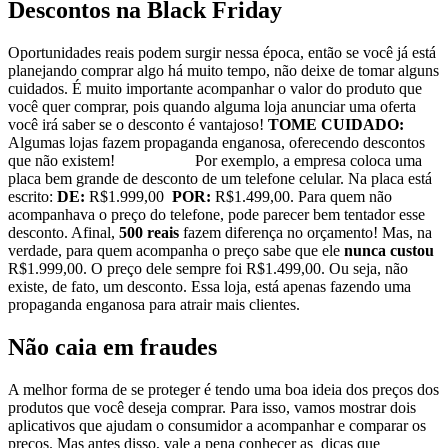
Descontos na Black Friday
Oportunidades reais podem surgir nessa época, então se você já está
planejando comprar algo há muito tempo, não deixe de tomar alguns
cuidados. É muito importante acompanhar o valor do produto que
você quer comprar, pois quando alguma loja anunciar uma oferta
você irá saber se o desconto é vantajoso!
TOME CUIDADO:
Algumas lojas fazem propaganda enganosa, oferecendo descontos
que não existem!
Por exemplo, a empresa coloca uma
placa bem grande de desconto de um telefone celular. Na placa está
escrito:
DE:
R$1.999,00
POR:
R$1.499,00. Para quem não
acompanhava o preço do telefone, pode parecer bem tentador esse
desconto. Afinal,
500 reais
fazem diferença no orçamento! Mas, na
verdade, para quem acompanha o preço sabe que ele
nunca custou
R$1.999,00. O preço dele sempre foi R$1.499,00. Ou seja, não
existe, de fato, um desconto. Essa loja, está apenas fazendo uma
propaganda enganosa para atrair mais clientes.
Não caia em fraudes
A melhor forma de se proteger é tendo uma boa ideia dos preços dos
produtos que você deseja comprar. Para isso, vamos mostrar dois
aplicativos que ajudam o consumidor a acompanhar e comparar os
preços. Mas antes disso, vale a pena conhecer as dicas que