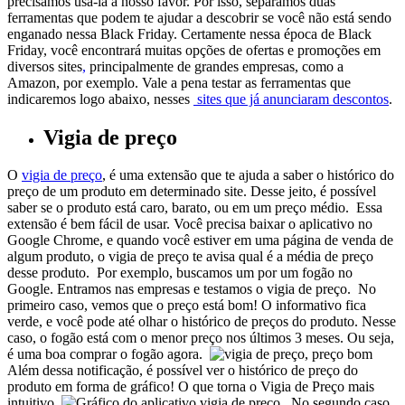
precisamos usá-la a nosso favor.
Por isso, separamos duas
ferramentas que podem te ajudar a descobrir se você não está sendo
enganado nessa Black Friday.
Certamente nessa época de Black
Friday, você encontrará muitas opções de ofertas e promoções em
diversos sites
,
principalmente de grandes empresas, como a
Amazon, por exemplo. Vale a pena testar as ferramentas que
indicaremos logo abaixo, nesses
sites que já anunciaram descontos
.
Vigia de preço
O
vigia de preço
, é uma extensão que te ajuda a saber o histórico do
preço de um produto em determinado site. Desse jeito, é possível
saber se o produto está caro, barato, ou em um preço médio.
Essa
extensão é bem fácil de usar. Você precisa baixar o aplicativo no
Google Chrome, e quando você estiver em uma página de venda de
algum produto, o vigia de preço te avisa qual é a média de preço
desse produto.
Por exemplo, buscamos um por um fogão no
Google. Entramos nas empresas e testamos o vigia de preço.
No
primeiro caso, vemos que o preço está bom! O informativo fica
verde, e você pode até olhar o histórico de preços do produto. Nesse
caso, o fogão está com o menor preço nos últimos 3 meses. Ou seja,
é uma boa comprar o fogão agora.
Além dessa notificação, é possível ver o histórico de preço do
produto em forma de gráfico! O que torna o Vigia de Preço mais
intuitivo.
No segundo caso,