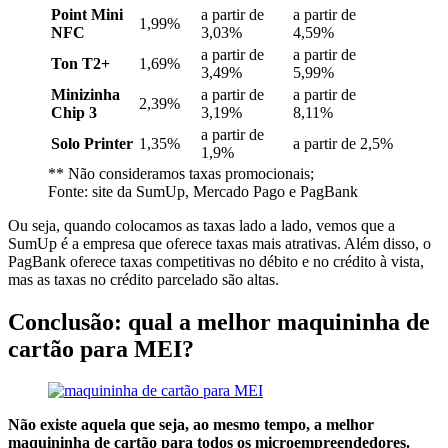
Point Mini
a partir de
a partir de
1,99%
NFC
3,03%
4,59%
a partir de
a partir de
Ton T2+
1,69%
3,49%
5,99%
Minizinha
a partir de
a partir de
2,39%
Chip 3
3,19%
8,11%
a partir de
Solo Printer
1,35%
a partir de 2,5%
1,9%
** Não consideramos taxas promocionais;
Fonte: site da SumUp, Mercado Pago e PagBank
Ou seja, quando colocamos as taxas lado a lado, vemos que a
SumUp é a empresa que oferece taxas mais atrativas. Além disso, o
PagBank oferece taxas competitivas no débito e no crédito à vista,
mas as taxas no crédito parcelado são altas.
Conclusão: qual a melhor maquininha de
cartão para MEI?
Não existe aquela que seja, ao mesmo tempo, a melhor
maquininha de cartão para todos os microempreendedores.