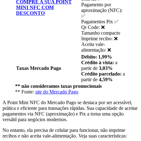
COMPRE A SUA POINT
Pagamento por
MINI NFC COM
aproximação (NFC):
DESCONTO
✅
Pagamentos Pix ✅
Qr Code: ❌
Tamanho compacto
Imprime recibo: ❌
Aceita vale-
alimentação: ❌
Débito: 1,99%
Crédito à vista:
a
Taxas Mercado Pago
partir de
3,03%
Crédito parcelado:
a
partir de
4,59%
** não consideramos taxas promocionais
** Fonte:
site do Mercado Pago
A Point Mini NFC do Mercado Pago se destaca por ser acessível,
prática e eficiente para transações rápidas. Sua capacidade de aceitar
pagamentos via NFC (aproximação) e Pix a torna uma opção
versátil para negócios modernos.
No entanto, ela precisa de celular para funcionar, não imprime
recibos e não aceita vale-alimentação. Veja suas características: