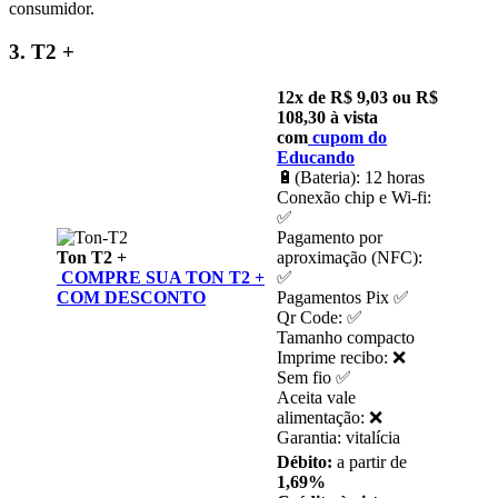
consumidor.
3. T2 +
12x de R$ 9,03 ou R$
108,30 à vista
com
cupom d
o
Educando
🔋(Bateria): 12 horas
Conexão chip e Wi-fi:
✅
Pagamento por
Ton T2 +
aproximação (NFC):
COMPRE SUA TON T2 +
✅
COM DESCONTO
Pagamentos Pix ✅
Qr Code: ✅
Tamanho compacto
Imprime recibo: ❌
Sem fio ✅
Aceita vale
alimentação: ❌
Garantia: vitalícia
Débito:
a partir de
1,69%