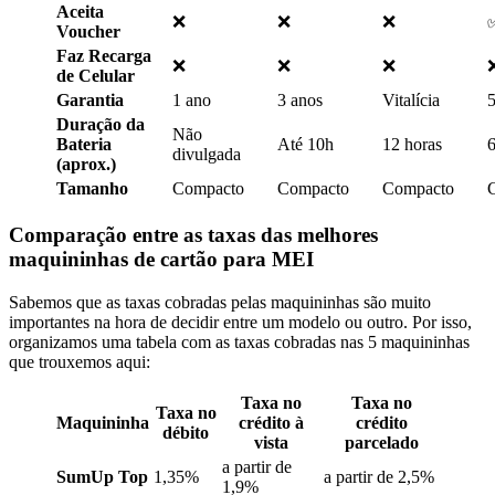
Aceita
❌
❌
❌
Voucher
Faz Recarga
❌
❌
❌
de Celular
Garantia
1 ano
3 anos
Vitalícia
5
Duração da
Não
Bateria
Até 10h
12 horas
6
divulgada
(aprox.)
Tamanho
Compacto
Compacto
Compacto
Comparação entre as taxas das melhores
maquininhas de cartão para MEI
Sabemos que as taxas cobradas pelas maquininhas são muito
importantes na hora de decidir entre um modelo ou outro. Por isso,
organizamos uma tabela com as taxas cobradas nas 5 maquininhas
que trouxemos aqui:
Taxa no
Taxa no
Taxa no
Maquininha
crédito à
crédito
débito
vista
parcelado
a partir de
SumUp Top
1,35%
a partir de 2,5%
1,9%