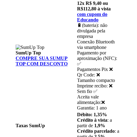
12x R$ 9,40 ou
R$112,80 à vista
com cupom do
Educando
🔋(bateria): não
divulgada pela
empresa
Conexão Bluetooth
via smartphone
SumUp Top
Pagamento por
COMPRE SUA SUMUP
aproximação (NFC):
TOP COM DESCONTO
✅
Pagamentos Pix ❌
Qr Code: ❌
Tamanho compacto
Imprime recibo: ❌
Sem fio ✅
Aceita vale
alimentação:❌
Garantia: 1 ano
Débito: 1,35%
Crédito à vista
: a
Taxas SumUp
partir de
1,9%
Crédito parcelado
: a
partir de
2,5%