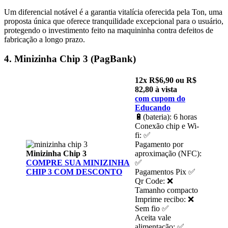
Um diferencial notável é a garantia vitalícia oferecida pela Ton, uma
proposta única que oferece tranquilidade excepcional para o usuário,
protegendo o investimento feito na maquininha contra defeitos de
fabricação a longo prazo.
4. Minizinha Chip 3 (PagBank)
12x R$6,90 ou R$
82,80 à vista
com cupom do
Educando
🔋(bateria): 6 horas
Conexão chip e Wi-
fi: ✅
Pagamento por
Minizinha Chip 3
aproximação (NFC):
COMPRE SUA MINIZINHA
✅
CHIP 3 COM DESCONTO
Pagamentos Pix ✅
Qr Code: ❌
Tamanho compacto
Imprime recibo: ❌
Sem fio ✅
Aceita vale
alimentação: ✅