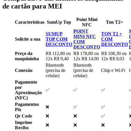
de cartão para MEI
Point Mini
Características
SumUp Top
Ton T2+
NFC
POINT
SUMUP
TON T2 +
MINI NFC
Solicite a sua
TOP COM
COM
COM
DESCONTO
DESCONTO
DESCONTO
Preço da
R$ 112,80 ou
R$ 178,80 ou
R$ 108,30 ou
maquininha
12x R$ 9,40
12x R$ 14,90
12x R$ 9,03
Bluetooth
Bluetooth
Conexão
(precisa de
(precisa de
Chip e Wi-Fi
C
celular)
celular)
Pagamento
por
✅
✅
✅
Aproximação
(NFC)
Pagamentos
❌
✅
✅
Pix
Qr Code
❌
❌
✅
Imprime
❌
❌
❌
Recibo