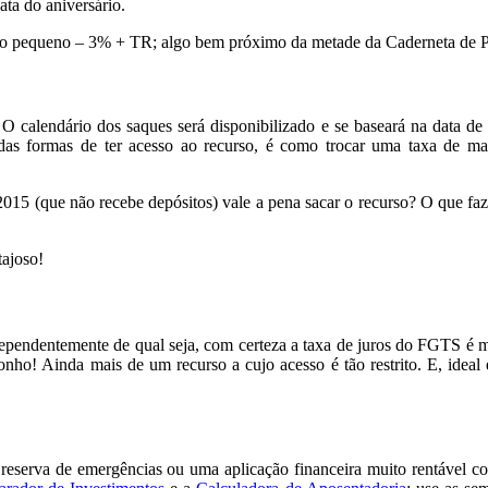
ata do aniversário.
o tão pequeno – 3% + TR; algo bem próximo da metade da Caderneta de
. O calendário dos saques será disponibilizado e se baseará na data 
a das formas de ter acesso ao recurso, é como trocar uma taxa de
/2015 (que não recebe depósitos) vale a pena sacar o recurso? O que faz
tajoso!
Independentemente de qual seja, com certeza a taxa de juros do FGTS é
 Ainda mais de um recurso a cujo acesso é tão restrito. E, ideal é
 reserva de emergências ou uma aplicação financeira muito rentável 