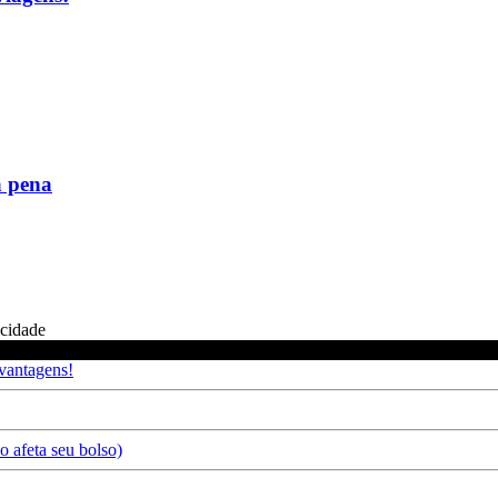
a pena
icidade
 vantagens!
 afeta seu bolso)