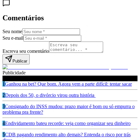
Comentários
Seu nome
Seu e-mail
Escreva seu comentário
Publicar
Publicidade
Leia também
1
Ganhou na bet? Que bom. Agora vem a parte difícil: tentar sacar
2
Depois dos 50, o divórcio virou outra história
3
Consignado do INSS mudou: prazo maior é bom ou só empurra o
problema pra frente?
4
Endividamento bateu recorde: veja como organizar seu dinheiro
5
CDB pagando rendimento alto demais? Entenda o risco por trás