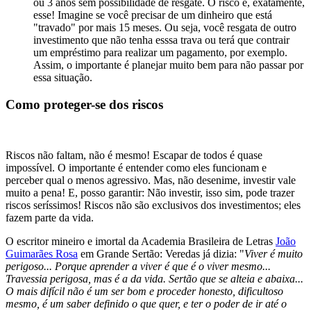
ou 3 anos sem possibilidade de resgate. O risco é, exatamente,
esse! Imagine se você precisar de um dinheiro que está
"travado" por mais 15 meses. Ou seja, você resgata de outro
investimento que não tenha esssa trava ou terá que contrair
um empréstimo para realizar um pagamento, por exemplo.
Assim, o importante é planejar muito bem para não passar por
essa situação.
Como proteger-se dos riscos
Riscos não faltam, não é mesmo! Escapar de todos é quase
impossível. O importante é entender como eles funcionam e
perceber qual o menos agressivo. Mas, não desenime, investir vale
muito a pena! E, posso garantir: Não investir, isso sim, pode trazer
riscos seríssimos! Riscos não são exclusivos dos investimentos; eles
fazem parte da vida.
O escritor mineiro e imortal da Academia Brasileira de Letras
João
Guimarães Rosa
em Grande Sertão: Veredas já dizia: "
Viver é muito
perigoso... Porque aprender a viver é que é o viver mesmo...
Travessia perigosa, mas é a da vida. Sertão que se alteia e abaixa...
O mais difí­cil não é um ser bom e proceder honesto, dificultoso
mesmo, é um saber definido o que quer, e ter o poder de ir até o