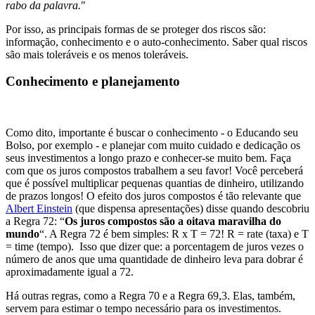
rabo da palavra.
"
Por isso, as principais formas de se proteger dos riscos são:
informação, conhecimento e o auto-conhecimento. Saber qual riscos
são mais toleráveis e os menos toleráveis.
Conhecimento e planejamento
Como dito, importante é buscar o conhecimento - o Educando seu
Bolso, por exemplo - e planejar com muito cuidado e dedicação os
seus investimentos a longo prazo e conhecer-se muito bem. Faça
com que os juros compostos trabalhem a seu favor! Você perceberá
que é possível multiplicar pequenas quantias de dinheiro, utilizando
de prazos longos! O efeito dos juros compostos é tão relevante que
Albert Einstein
(que dispensa apresentações) disse quando descobriu
a Regra 72: “
Os juros compostos são a oitava maravilha do
mundo
“. A Regra 72 é bem simples: R x T = 72! R = rate (taxa) e T
= time (tempo). Isso que dizer que: a porcentagem de juros vezes o
número de anos que uma quantidade de dinheiro leva para dobrar é
aproximadamente igual a 72.
Há outras regras, como a Regra 70 e a Regra 69,3. Elas, também,
servem para estimar o tempo necessário para os investimentos.