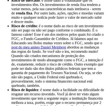
Risco de mercado
: é nome dado à volatilidade que os
investimentos têm. Os investimentos de renda fixa tendem a
variar menos, pela sua características mais intrínseca - serem
de
renda fixa
. Por outro lado, ações, opções e moedas variam
muito e qualquer notícia pode fazer o valor de mercado subir
e descer muito.
Risco de crédito
: é o nome dado ao risco de um investimento
não ser pago ou não ser pago conforme o combinado. É o
famoso calote! Esse é um dos motivos pelos quais foi criado o
FGC, o Fundo Garantidor de Créditos. Já falamos aqui no
Educando seu Bolso muitas vezes sobre o FGC, sendo que o
post do meu amigo Daniel Meinberg
abordou as mudanças
das regras do fundo. Se você não o leu, recomendo muito!
Quando são criados mecanismos de proteção dos
investimentos de modo abrangente como o FGC, a intenção é
de, exatamente, reduzir o risco de crédito. Outro exemplo que
pode ser dado são dos títulos públicos federais que tem a
garantia de pagamento do Tesouro Nacional. Ou seja, se eles
não são pagos, a União Federal está quebrada e,
provavelmente, todo o sistema financeiro nacional está
quebrado, também.
Risco de liquidez
: é nome dado a facilidade ou dificuldade de
resgatar um recurso investido. Você já deve ter visto algum
investimento que tem a seguinte regra: a instituição financeira
melhora a taxa, porém, exige que o recurso permaneça por 2