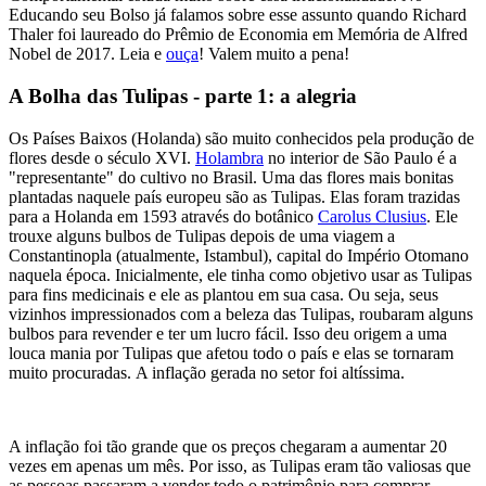
Educando seu Bolso já falamos sobre esse assunto quando Richard
Thaler foi laureado do Prêmio de Economia em Memória de Alfred
Nobel de 2017. Leia e
ouça
! Valem muito a pena!
A Bolha das Tulipas - parte 1: a alegria
Os Países Baixos (Holanda) são muito conhecidos pela produção de
flores desde o século XVI.
Holambra
no interior de São Paulo é a
"representante" do cultivo no Brasil. Uma das flores mais bonitas
plantadas naquele país europeu são as Tulipas. Elas foram trazidas
para a Holanda em 1593 através do botânico
Carolus Clusius
. Ele
trouxe alguns bulbos de Tulipas depois de uma viagem a
Constantinopla (atualmente, Istambul), capital do Império Otomano
naquela época. Inicialmente, ele tinha como objetivo usar as Tulipas
para fins medicinais e ele as plantou em sua casa. Ou seja, seus
vizinhos impressionados com a beleza das Tulipas, roubaram alguns
bulbos para revender e ter um lucro fácil. Isso deu origem a uma
louca mania por Tulipas que afetou todo o país e elas se tornaram
muito procuradas. A inflação gerada no setor foi altíssima.
A inflação foi tão grande que os preços chegaram a aumentar 20
vezes em apenas um mês. Por isso, as Tulipas eram tão valiosas que
as pessoas passaram a vender todo o patrimônio para comprar