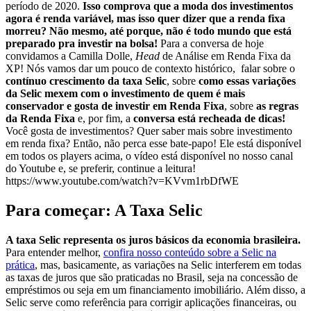
período de 2020.
Isso comprova que a moda dos investimentos
agora é renda variável, mas isso quer dizer que a renda fixa
morreu? Não mesmo, até porque, não é todo mundo que está
preparado pra investir na bolsa!
Para a conversa de hoje
convidamos a Camilla Dolle,
Head
de Análise em Renda Fixa da
XP! Nós vamos dar um pouco de contexto histórico, falar sobre o
contínuo crescimento da taxa Selic
, sobre
como essas variações
da Selic mexem com o investimento de quem é mais
conservador e gosta de investir em Renda Fixa
, sobre
as regras
da Renda Fixa
e, por fim, a
conversa está recheada de dicas!
Você gosta de investimentos? Quer saber mais sobre investimento
em renda fixa? Então, não perca esse bate-papo! Ele está disponível
em todos os players acima, o vídeo está disponível no nosso canal
do Youtube e, se preferir, continue a leitura!
https://www.youtube.com/watch?v=KVvm1rbDfWE
Para começar: A Taxa Selic
A taxa Selic representa os juros básicos da economia brasileira.
Para entender melhor,
confira nosso conteúdo sobre a Selic na
prática
, mas, basicamente, as variações na Selic interferem em todas
as taxas de juros que são praticadas no Brasil, seja na concessão de
empréstimos ou seja em um financiamento imobiliário. Além disso, a
Selic serve como referência para corrigir aplicações financeiras, ou