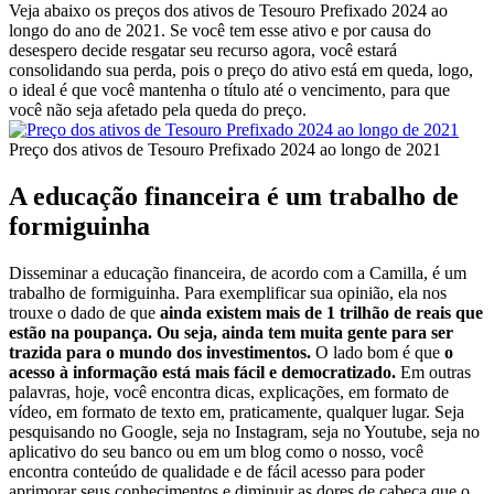
Veja abaixo os preços dos ativos de Tesouro Prefixado 2024 ao
longo do ano de 2021. Se você tem esse ativo e por causa do
desespero decide resgatar seu recurso agora, você estará
consolidando sua perda, pois o preço do ativo está em queda, logo,
o ideal é que você mantenha o título até o vencimento, para que
você não seja afetado pela queda do preço.
Preço dos ativos de Tesouro Prefixado 2024 ao longo de 2021
A educação financeira é um trabalho de
formiguinha
Disseminar a educação financeira, de acordo com a Camilla, é um
trabalho de formiguinha. Para exemplificar sua opinião, ela nos
trouxe o dado de que
ainda existem mais de 1 trilhão de reais que
estão na poupança. Ou seja, ainda tem muita gente para ser
trazida para o mundo dos investimentos.
O lado bom é que
o
acesso à informação está mais fácil e democratizado.
Em outras
palavras, hoje, você encontra dicas, explicações, em formato de
vídeo, em formato de texto em, praticamente, qualquer lugar. Seja
pesquisando no Google, seja no Instagram, seja no Youtube, seja no
aplicativo do seu banco ou em um blog como o nosso, você
encontra conteúdo de qualidade e de fácil acesso para poder
aprimorar seus conhecimentos e diminuir as dores de cabeça que o