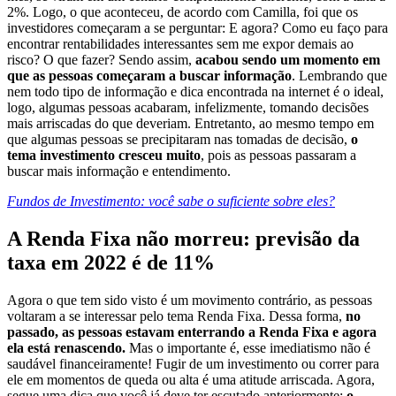
2%. Logo, o que aconteceu, de acordo com Camilla, foi que os
investidores começaram a se perguntar: E agora? Como eu faço para
encontrar rentabilidades interessantes sem me expor demais ao
risco? O que fazer? Sendo assim,
acabou sendo um momento em
que as pessoas começaram a buscar informação
. Lembrando que
nem todo tipo de informação e dica encontrada na internet é o ideal,
logo, algumas pessoas acabaram, infelizmente, tomando decisões
mais arriscadas do que deveriam. Entretanto, ao mesmo tempo em
que algumas pessoas se precipitaram nas tomadas de decisão,
o
tema investimento cresceu muito
, pois as pessoas passaram a
buscar mais informação e entendimento.
Fundos de Investimento: você sabe o suficiente sobre eles?
A Renda Fixa não morreu: previsão da
taxa em 2022 é de 11%
Agora o que tem sido visto é um movimento contrário, as pessoas
voltaram a se interessar pelo tema Renda Fixa. Dessa forma,
no
passado, as pessoas estavam enterrando a Renda Fixa e agora
ela está renascendo.
Mas o importante é, esse imediatismo não é
saudável financeiramente! Fugir de um investimento ou correr para
ele em momentos de queda ou alta é uma atitude arriscada. Agora,
segue uma dica que você já deve ter escutado anteriormente:
o