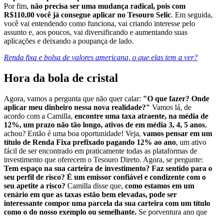
Por fim,
não precisa ser uma mudança radical, pois com
R$110,00 você já consegue aplicar no Tesouro Selic
. Em seguida,
você vai entendendo como funciona, vai criando interesse pelo
assunto e, aos poucos, vai diversificando e aumentando suas
aplicações e deixando a poupança de lado.
Renda fixa e bolsa de valores americana, o que elas tem a ver?
Hora da bola de cristal
Agora, vamos a pergunta que não quer calar:
"O que fazer? Onde
aplicar meu dinheiro nessa nova realidade?"
Vamos lá, de
acordo com a Camilla,
encontre uma taxa atraente, na média de
12%, um prazo não tão longo, ativos de em média 3, 4, 5 anos
,
achou? Então é uma boa oportunidade! Veja,
vamos pensar em um
título de Renda Fixa prefixado pagando 12% ao ano
, um ativo
fácil de ser encontrado em praticamente todas as plataformas de
investimento que oferecem o Tesouro Direto. Agora, se pergunte:
Tem espaço na sua carteira de investimento? Faz sentido para o
seu perfil de risco? É um emissor confiável e condizente com o
seu apetite a risco?
Camilla disse que,
como estamos em um
cenário em que as taxas estão bem elevadas, pode ser
interessante compor uma parcela da sua carteira com um título
como o do nosso exemplo ou semelhante.
Se porventura ano que