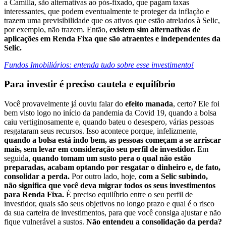
a Camilla, são alternativas ao pós-fixado, que pagam taxas
interessantes, que podem eventualmente te proteger da inflação e
trazem uma previsibilidade que os ativos que estão atrelados à Selic,
por exemplo, não trazem. Então,
existem sim alternativas de
aplicações em Renda Fixa que são atraentes e independentes da
Selic.
Fundos Imobiliários: entenda tudo sobre esse investimento!
Para investir é preciso cautela e equilíbrio
Você provavelmente já ouviu falar do
efeito manada
, certo? Ele foi
bem visto logo no início da pandemia da Covid 19, quando a bolsa
caiu vertiginosamente e, quando bateu o desespero, várias pessoas
resgataram seus recursos. Isso acontece porque, infelizmente,
quando a bolsa está indo bem, as pessoas começam a se arriscar
mais, sem levar em consideração seu perfil de investidor.
Em
seguida,
quando tomam um susto pera o qual não estão
preparadas, acabam optando por resgatar o dinheiro e, de fato,
consolidar a perda.
Por outro lado, hoje,
com a Selic subindo,
não significa que você deva migrar todos os seus investimentos
para Renda Fixa.
É preciso equilíbrio entre o seu perfil de
investidor, quais são seus objetivos no longo prazo e qual é o risco
da sua carteira de investimentos, para que você consiga ajustar e não
fique vulnerável a sustos.
Não entendeu a consolidação da perda?