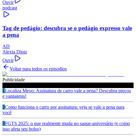
Ouvir
podcast
Tag de pedágio: descubra se o pedágio expresso vale
a pena
AD
Alexia Diniz
Ouvir
Voltar para todos os episodios
Publicidade
Ouça também
1
Localiza Meoo: Assinatura de carro vale a pena? Descubra preços
e vantagens!
2
Como funciona o carro por assinatura: veja se vale a pena para
você
3
FGTS 2025: o que realmente muda no saque-aniversário (e como
isso afeta seu bolso)