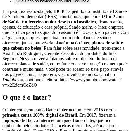
Quais são as novidades do Inter Seguros?
Em pesquisa realizada pelo IBOPE a pedido do Instituto de Estudos
de Saúde Suplementar (IESS), constatou-se que em 2021
o Plano
de Saúde é o terceiro maior desejo do brasileiro
, ficando atrás,
apenas, de educação e casa própria. Sendo assim, o Inter, empresa
que não fica para trás quando o assunto é inovação, em parceria com
a Qualicorp, empresa que atua no ramo de planos de saúde,
oferecem, juntas, através da plataforma do Inter,
planos de saúde
que cabem no bolso!
Para falar sobre essa novidade, trouxemos a
Ana Luiza Rodrigues, Gerente Executiva de produtos do Inter
Seguros. Nessa conversa falamos sobre o objetivo do Inter em
oferecer planos de saúde, como funciona a contratação e quem pode
contratar e muito mais! Você pode ter acesso ao bate-papo através
dos
players
acima, se preferir, veja o vídeo no nosso canal do
Youtube
ou, continue a leitura! https://www.youtube.com/watch?
v=x2EdemCoZdQ
O que é o Inter?
O Inter começou como Banco Intermedium e em 2015 criou a
primeira conta 100% digital do Brasil.
Em 2017, fizeram a
migração de Banco Intermedium para Banco Inter, que ficou
conhecido pelos produtos financeiros oferecidos, além da conta
bancária digital. Já em 2019, o Banco Inter virou apenas Inter, pois a