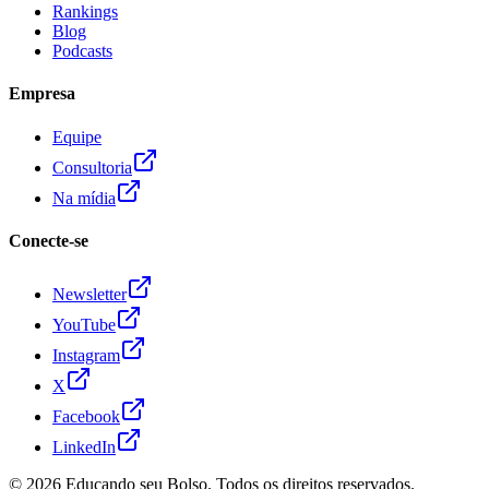
Rankings
Blog
Podcasts
Empresa
Equipe
Consultoria
Na mídia
Conecte-se
Newsletter
YouTube
Instagram
X
Facebook
LinkedIn
© 2026
Educando seu Bolso
. Todos os direitos reservados.