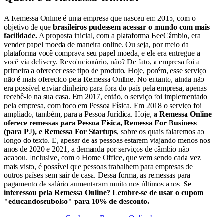
A Remessa Online é uma empresa que nasceu em 2015, com o
objetivo de que
brasileiros pudessem acessar o mundo com mais
facilidade.
A proposta inicial, com a plataforma BeeCâmbio, era
vender papel moeda de maneira online. Ou seja, por meio da
plataforma você comprava seu papel moeda, e ele era entregue a
você via delivery. Revolucionário, não? De fato, a empresa foi a
primeira a oferecer esse tipo de produto. Hoje, porém, esse serviço
não é mais oferecido pela Remessa Online. No entanto, ainda não
era possível enviar dinheiro para fora do país pela empresa, apenas
recebê-lo na sua casa. Em 2017, então, o serviço foi implementado
pela empresa, com foco em Pessoa Física. Em 2018 o serviço foi
ampliado, também, para a Pessoa Jurídica. Hoje,
a Remessa Online
oferece remessas para Pessoa Física, Remessa For Business
(para PJ), e Remessa For Startups
, sobre os quais falaremos ao
longo do texto. E, apesar de as pessoas estarem viajando menos nos
anos de 2020 e 2021, a demanda por serviços de câmbio não
acabou. Inclusive, com o Home Office, que vem sendo cada vez
mais visto, é possível que pessoas trabalhem para empresas de
outros países sem sair de casa. Dessa forma, as remessas para
pagamento de salário aumentaram muito nos últimos anos.
Se
interessou pela Remessa Online? Lembre-se de usar o cupom
"educandoseubolso" para 10% de desconto.