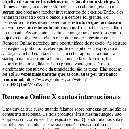
objetivo de atender brasileiros que estão abrindo startups.
A
Remessa começou a oferecê-lo pois, na sua abertura, ela era uma
startup que precisava receber investimentos do exterior. Então, eles
tentaram fazer isso com o banco e a demora foi grande. Foi
necessário que eles desenhassem uma
estrutura que facilitasse o
acesso a esse investimento internacional
, e a notícia se espalhou
no mercado. Assim, outras startups começaram a buscá-los com o
objetivo de obterem ajuda no recebimento do investimento, e a
Remessa Online percebeu uma oportunidade de negócio. As startups
conseguem, portanto, receber aporte de capital sem exposição à
variação cambial com taxas justas, receber apoio para migrar a
startup para uma estrutura internacional, e fazer importação e
exportação com agilidade. Uma grande vantagem, além do
atendimento consultivo e da praticidade, são as taxas. Elas podem
ser até
10 vezes mais baratas que as cobradas por um banco
tradicional.
https://www.youtube.com/watch?
v=mHSQTudMOa0&t=1s
Remessa Online X contas internacionais
Uma dúvida que surge quando falamos sobre remessas online são as
contas internacionais. Os dois produtos têm a mesma função? São
empresas concorrentes? E a resposta é não! Quando falamos sobre
câmbio, enviar dinheiro para sua conta é apenas um tipo de