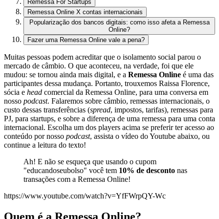
Remessa For Startups
Remessa Online X contas internacionais
Popularização dos bancos digitais: como isso afeta a Remessa
Online?
Fazer uma Remessa Online vale a pena?
Muitas pessoas podem acreditar que o isolamento social parou o
mercado de câmbio. O que aconteceu, na verdade, foi que ele
mudou: se tornou ainda mais digital, e a
Remessa Online
é uma das
participantes dessa mudança. Portanto, trouxemos Raissa Florence,
sócia e
head
comercial da Remessa Online, para uma conversa em
nosso
podcast
. Falaremos sobre câmbio, remessas internacionais, o
custo dessas transferências (
spread
, impostos, tarifas), remessas para
PJ, para startups, e sobre a diferença de uma remessa para uma conta
internacional. Escolha um dos players acima se preferir ter acesso ao
conteúdo por nosso
podcast
, assista o vídeo do Youtube abaixo, ou
continue a leitura do texto!
Ah! E não se esqueça que usando o cupom
"educandoseubolso" você tem
10% de desconto
nas
transações com a Remessa Online!
https://www.youtube.com/watch?v=YfFWrpQY-Wc
Quem é a Remessa Online?