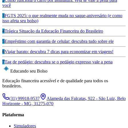
2
Como funciona o carro por assinatura: veja se vale a pena para
você
3
FGTS 2025: o que realmente muda no saque-aniversário (e como
isso afeta seu bolso)
4
Trágica Situação da Educação Financeira do Brasileiro
5
Empréstimo com garantia de celular: descubra tudo sobre ele
6
Viajar barato: descubra 7 dicas para economizar em viagens!
7
Tag de pedágio: descubra se o pedágio expresso vale a pena
Educando seu Bolso
Educação financeira acessível e de qualidade para todos os
brasileiros.
(31) 99918-9537
Alameda das Falcatas, 922 - São Luiz, Belo
Horizonte - MG, 31275-070
Plataforma
Simuladores