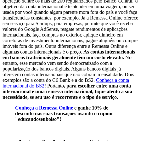
operação dentre os mais de 200 regularizados pelo Banco Central. O
objetivo da conta internacional é te atender em uma viagem, ou ser
usada por você quando algum parente mora fora do país e você faça
transferências constantes, por exemplo. Já a Remessa Online oferece
seu serviço para Startups, para empresas, permite que você receba
valores do Google AdSense, resgate rendimentos de aplicações
internacionais, faça compras no exterior, aplique dinheiro em
corretoras de investimento internacionais, pague aluguéis ou compre
imóveis fora do país. Outra diferença entre a Remessa Online e
algumas contas internacionais é o preço.
As contas internacionais
em bancos tradicionais geralmente têm um custo elevado.
No
entanto, esse mercado vem sendo democratizado com a
popularização dos bancos digitais. Alguns bancos digitais já
oferecem contas internacionais que não cobram mensalidade. Dois
exemplos são a conta do C6 Bank e a do BS2.
Conheça a conta
internacional do BS2
! Portanto
, para escolher entre uma conta
internacional e uma remessa internacional, fique atento à sua
necessidade, se seu uso é recorrente e o tipo de serviço.
Conheça a Remessa Online
e ganhe 10% de
desconto nas suas transações usando o cupom
"educandoseubolso"!