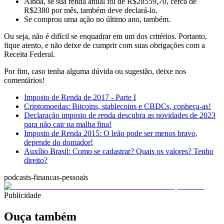
Ainda, se sua renda anual foi de R$28559,70, cerca de
R$2380 por mês, também deve declará-lo.
Se comprou uma ação no último ano, também.
Ou seja, não é difícil se enquadrar em um dos critérios. Portanto,
fique atento, e não deixe de cumprir com suas obrigações com a
Receita Federal.
Por fim, caso tenha alguma dúvida ou sugestão, deixe nos
comentários!
Imposto de Renda de 2017 - Parte I
Criptomoedas: Bitcoins, stablecoins e CBDCs, conheça-as!
Declaração imposto de renda descubra as novidades de 2023
para não cair na malha fina!
Imposto de Renda 2015: O leão pode ser menos bravo,
depende do domador!
Auxílio Brasil: Como se cadastrar? Quais os valores? Tenho
direito?
podcasts-financas-pessoais
Publicidade
Ouça também