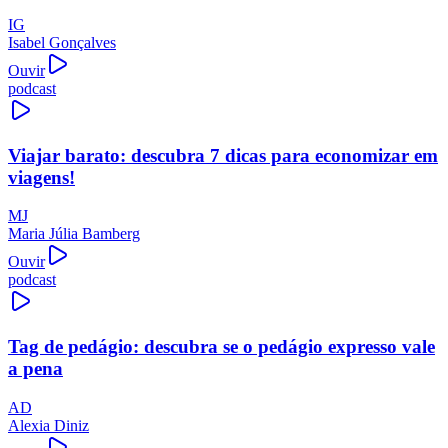
IG
Isabel Gonçalves
Ouvir
podcast
Viajar barato: descubra 7 dicas para economizar em
viagens!
MJ
Maria Júlia Bamberg
Ouvir
podcast
Tag de pedágio: descubra se o pedágio expresso vale
a pena
AD
Alexia Diniz