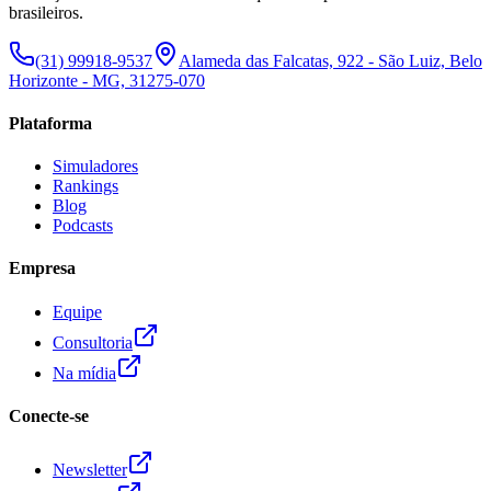
brasileiros.
(31) 99918-9537
Alameda das Falcatas, 922 - São Luiz, Belo
Horizonte - MG, 31275-070
Plataforma
Simuladores
Rankings
Blog
Podcasts
Empresa
Equipe
Consultoria
Na mídia
Conecte-se
Newsletter