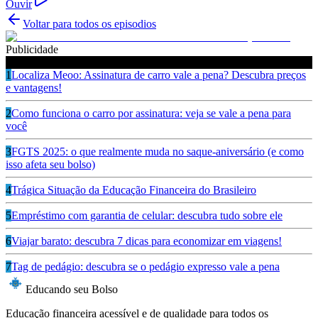
Ouvir
Voltar para todos os episodios
Publicidade
Ouça também
1
Localiza Meoo: Assinatura de carro vale a pena? Descubra preços
e vantagens!
2
Como funciona o carro por assinatura: veja se vale a pena para
você
3
FGTS 2025: o que realmente muda no saque-aniversário (e como
isso afeta seu bolso)
4
Trágica Situação da Educação Financeira do Brasileiro
5
Empréstimo com garantia de celular: descubra tudo sobre ele
6
Viajar barato: descubra 7 dicas para economizar em viagens!
7
Tag de pedágio: descubra se o pedágio expresso vale a pena
Educando seu Bolso
Educação financeira acessível e de qualidade para todos os