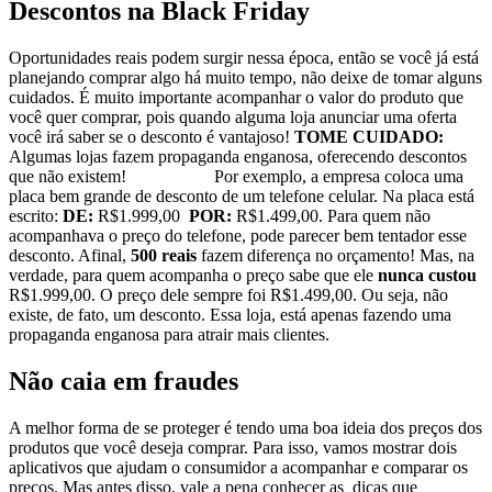
Descontos na Black Friday
Oportunidades reais podem surgir nessa época, então se você já está
planejando comprar algo há muito tempo, não deixe de tomar alguns
cuidados. É muito importante acompanhar o valor do produto que
você quer comprar, pois quando alguma loja anunciar uma oferta
você irá saber se o desconto é vantajoso!
TOME CUIDADO:
Algumas lojas fazem propaganda enganosa, oferecendo descontos
que não existem!
Por exemplo, a empresa coloca uma
placa bem grande de desconto de um telefone celular. Na placa está
escrito:
DE:
R$1.999,00
POR:
R$1.499,00. Para quem não
acompanhava o preço do telefone, pode parecer bem tentador esse
desconto. Afinal,
500 reais
fazem diferença no orçamento! Mas, na
verdade, para quem acompanha o preço sabe que ele
nunca custou
R$1.999,00. O preço dele sempre foi R$1.499,00. Ou seja, não
existe, de fato, um desconto. Essa loja, está apenas fazendo uma
propaganda enganosa para atrair mais clientes.
Não caia em fraudes
A melhor forma de se proteger é tendo uma boa ideia dos preços dos
produtos que você deseja comprar. Para isso, vamos mostrar dois
aplicativos que ajudam o consumidor a acompanhar e comparar os
preços. Mas antes disso, vale a pena conhecer as dicas que