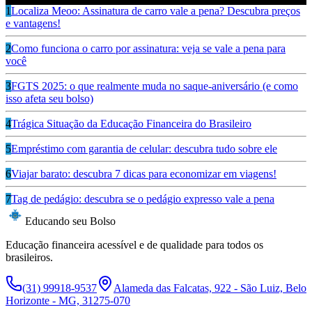
1
Localiza Meoo: Assinatura de carro vale a pena? Descubra preços
e vantagens!
2
Como funciona o carro por assinatura: veja se vale a pena para
você
3
FGTS 2025: o que realmente muda no saque-aniversário (e como
isso afeta seu bolso)
4
Trágica Situação da Educação Financeira do Brasileiro
5
Empréstimo com garantia de celular: descubra tudo sobre ele
6
Viajar barato: descubra 7 dicas para economizar em viagens!
7
Tag de pedágio: descubra se o pedágio expresso vale a pena
Educando seu Bolso
Educação financeira acessível e de qualidade para todos os
brasileiros.
(31) 99918-9537
Alameda das Falcatas, 922 - São Luiz, Belo
Horizonte - MG, 31275-070