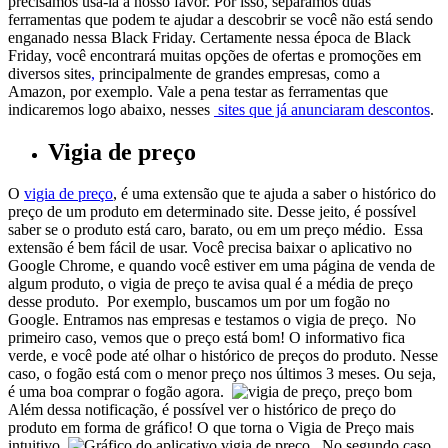
precisamos usá-la a nosso favor.
Por isso, separamos duas
ferramentas que podem te ajudar a descobrir se você não está sendo
enganado nessa Black Friday.
Certamente nessa época de Black
Friday, você encontrará muitas opções de ofertas e promoções em
diversos sites
,
principalmente de grandes empresas, como a
Amazon, por exemplo. Vale a pena testar as ferramentas que
indicaremos logo abaixo, nesses
sites que já anunciaram descontos
.
Vigia de preço
O
vigia de preço
, é uma extensão que te ajuda a saber o histórico do
preço de um produto em determinado site. Desse jeito, é possível
saber se o produto está caro, barato, ou em um preço médio.
Essa
extensão é bem fácil de usar. Você precisa baixar o aplicativo no
Google Chrome, e quando você estiver em uma página de venda de
algum produto, o vigia de preço te avisa qual é a média de preço
desse produto.
Por exemplo, buscamos um por um fogão no
Google. Entramos nas empresas e testamos o vigia de preço.
No
primeiro caso, vemos que o preço está bom! O informativo fica
verde, e você pode até olhar o histórico de preços do produto. Nesse
caso, o fogão está com o menor preço nos últimos 3 meses. Ou seja,
é uma boa comprar o fogão agora.
Além dessa notificação, é possível ver o histórico de preço do
produto em forma de gráfico! O que torna o Vigia de Preço mais
intuitivo.
No segundo caso,