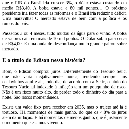
que o PIB do Brasil iria crescer 3%, o dólar estava custando em
média R$3,40. A bolsa estava a 80 mil pontos… O próximo
presidente iria fazer todas as reformas e o Brasil iria reduzir o déficit.
Uma maravilha! O mercado estava de bem com a política e os
rumos do país.
Passados 3 ou 4 meses, tudo mudou da água para o vinho. A bolsa
de valores caiu em mais de 10 mil pontos. O Dólar subiu para cerca
de R$4,00. E uma onda de desconfiança muito grande pairou sobre
mercado.
E o título do Edison nessa história?
Bom, o Edison comprou juros. Diferentemente do Tesouro Selic,
que não varia negativamente nunca, rendendo sempre uns
centavinhos aqui e ali, todo dia, de acordo com a Selic, o título do
Tesouro Nacional indexado à inflação tem um pouquinho de risco.
Não é um risco muito alto, de perder todo o dinheiro do dia para a
noite. São riscos momentâneos.
Existe um valor fixo para receber em 2035, mas o trajeto até lá é
tortuoso. Há momentos de mais ganho, do que os 4,8% de juros
além da inflação. E há momentos de menos ganho, que é justamente
o momento que estamos vivendo.