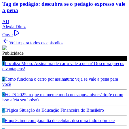
Tag de pedágio: descubra se o pedágio expresso vale
a pena
AD
Alexia Diniz
Ouvir
Voltar para todos os episodios
Publicidade
Ouça também
1
Localiza Meoo: Assinatura de carro vale a pena? Descubra preços
e vantagens!
2
Como funciona o carro por assinatura: veja se vale a pena para
você
3
FGTS 2025: o que realmente muda no saque-aniversário (e como
isso afeta seu bolso)
4
Trágica Situação da Educação Financeira do Brasileiro
5
Empréstimo com garantia de celular: descubra tudo sobre ele