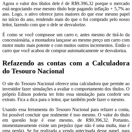
Agora o valor dos títulos dele é de R$9.396,32 porque o mercado
está negociando esse mesmo título hoje pagando inflação + 5,7% ao
ano. Logo, o ativo oferece juros maiores do que esse mesmo papel
no início do ano, rendendo mais do que o foi comprado pelo nosso
leitor, fazendo com que o dele se desvalorize.
É como se você comprasse um carro e, antes mesmo de tirá-lo da
concessionária, a montadora lançasse ao mesmo preço um carro com
motor muito mais potente e com muitos outros incrementos. Então o
carro que você acabou de comprar automaticamente se desvaloriza.
Refazendo as contas com a Calculadora
do Tesouro Nacional
O site do Tesouro Nacional oferece uma calculadora que permite ao
investidor fazer simulações a avaliar o comportamento dos títulos. O
próprio Edison poderia ter feito essa simulação para conferir seu
extrato. Fica a dica para o leitor, que também pode fazer o mesmo.
Usando essa ferramenta do Tesouro Nacional para refazer a conta,
foi possível concluir que realmente é isso mesmo. O valor do título
em questão hoje é esse mesmo, de R$9.396,32. Portanto,
momentaneamente existe um prejuízo (que não é uma multa, mas é
uma perda). Se for realizada a venda antecipada desse papel, para