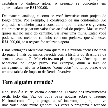
capitalizar o dinheiro agora, o prejuízo se concretiza em
aproximadamente R$1200,00.
De maneira análoga, é como se você investisse num projeto de
longo prazo. Por exemplo, a construção de um condomínio. Ao
emprestar o dinheiro para a construtora, que no caso é o governo,
ela promete te pagar um valor fixo ao final do projeto. Mas se você
quiser sair no meio do caminho, vai levar uma multa. Então você
pode sair no meio do caminho com um prejuízo, que são esses
R$1.200,00, se o resgate for realizado agora.
Essas vantagens oferecidas para quem faz a retirada apenas no final
do prazo é mais ou menos parecida com a história do Brasilprev da
semana passada. O Marcelo fez um plano de previdência que tem
benefícios no longo prazo. Por exemplo, diluir a taxa de
carregamento, não ter o famoso “come-cotas” no longo prazo e de
ter uma tabela de Imposto de Renda favorável.
Tem alguém errado?
Não, isso é a lei da oferta e demanda. O valor dos investimentos
oscila todo dia. Vez ou outra vê-se notícias sobre o Tesouro
Nacional como: “hoje o programa está interrompido porque houve
uma volatilidade muito grande”. Às vezes o programa é fechado