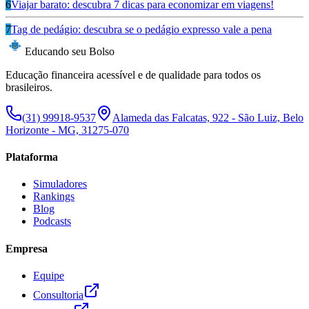
6
Viajar barato: descubra 7 dicas para economizar em viagens!
7
Tag de pedágio: descubra se o pedágio expresso vale a pena
Educando seu Bolso
Educação financeira acessível e de qualidade para todos os
brasileiros.
(31) 99918-9537
Alameda das Falcatas, 922 - São Luiz, Belo
Horizonte - MG, 31275-070
Plataforma
Simuladores
Rankings
Blog
Podcasts
Empresa
Equipe
Consultoria