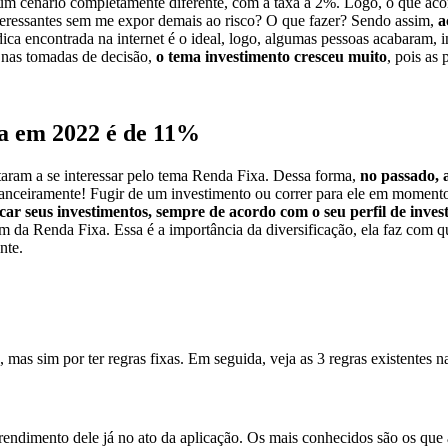
um cenário completamente diferente, com a taxa a 2%. Logo, o que aco
nteressantes sem me expor demais ao risco? O que fazer? Sendo assim,
a
ca encontrada na internet é o ideal, logo, algumas pessoas acabaram, 
 nas tomadas de decisão,
o tema investimento cresceu muito
, pois as
xa em 2022 é de 11%
taram a se interessar pelo tema Renda Fixa. Dessa forma,
no passado, 
anceiramente! Fugir de um investimento ou correr para ele em momentos
icar seus investimentos, sempre de acordo com o seu perfil de inves
im da Renda Fixa. Essa é a importância da diversificação, ela faz com q
nte.
s sim por ter regras fixas. Em seguida, veja as 3 regras existentes na
 rendimento dele já no ato da aplicação. Os mais conhecidos são os que