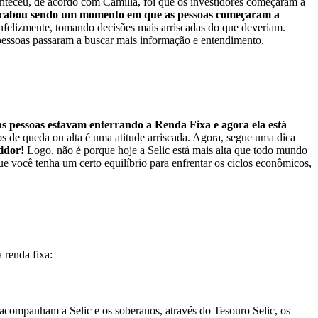
nteceu, de acordo com Camilla, foi que os investidores começaram a
cabou sendo um momento em que as pessoas começaram a
infelizmente, tomando decisões mais arriscadas do que deveriam.
 pessoas passaram a buscar mais informação e entendimento.
as pessoas estavam enterrando a Renda Fixa e agora ela está
 de queda ou alta é uma atitude arriscada. Agora, segue uma dica
tidor!
Logo, não é porque hoje a Selic está mais alta que todo mundo
ue você tenha um certo equilíbrio para enfrentar os ciclos econômicos,
 renda fixa:
 acompanham a Selic e os soberanos, através do Tesouro Selic, os