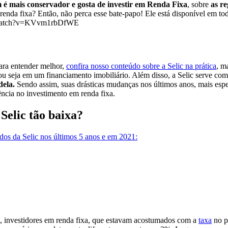
 é mais conservador e gosta de investir em Renda Fixa
, sobre
as r
enda fixa? Então, não perca esse bate-papo! Ele está disponível em tod
com/watch?v=KVvm1rbDfWE
ra entender melhor,
confira nosso conteúdo sobre a Selic na prática
, m
u seja em um financiamento imobiliário. Além disso, a Selic serve como 
dela.
Sendo assim, suas drásticas mudanças nos últimos anos, mais espe
ência no investimento em renda fixa.
Selic tão baixa?
dos da Selic nos últimos 5 anos e em 2021:
as, investidores em renda fixa, que estavam acostumados com a
taxa
no p