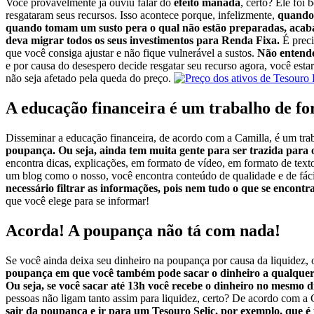
Você provavelmente já ouviu falar do
efeito manada
, certo? Ele foi
resgataram seus recursos. Isso acontece porque, infelizmente,
quando 
quando tomam um susto pera o qual não estão preparadas, acabam
deva migrar todos os seus investimentos para Renda Fixa.
É precis
que você consiga ajustar e não fique vulnerável a sustos.
Não entende
e por causa do desespero decide resgatar seu recurso agora, você esta
não seja afetado pela queda do preço.
A educação financeira é um trabalho de f
Disseminar a educação financeira, de acordo com a Camilla, é um trab
poupança. Ou seja, ainda tem muita gente para ser trazida para
encontra dicas, explicações, em formato de vídeo, em formato de text
um blog como o nosso, você encontra conteúdo de qualidade e de fáci
necessário filtrar as informações, pois nem tudo o que se encon
que você elege para se informar!
Acorda! A poupança não tá com nada!
Se você ainda deixa seu dinheiro na poupança por causa da liquidez, 
poupança em que você também pode sacar o dinheiro a qualque
Ou seja, se você sacar até 13h você recebe o dinheiro no mesmo d
pessoas não ligam tanto assim para liquidez, certo? De acordo com a
sair da poupança e ir para um Tesouro Selic, por exemplo, qu