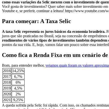
como essas variações da Selic mexem com o investimento de quem
Você gosta de investimentos? Quer saber mais sobre investimento em r
Youtube e, se preferir, continue a leitura! https://www.youtube.
Para começar: A Taxa Selic
A taxa Selic representa os juros básicos da economia brasileira.
Pa
juros que são praticadas no Brasil, seja na concessão de empréstimos o
rendimentos de vários tipos de investimentos também dependem 
pontos da sua vida. E, hoje, vamos falar um pouco sobre essa interfer
Como fica a Renda Fixa em um cenário de 
Bom, para entender melhor,
vejamos quais foram os valores aproxima
2016
14,25%
2017
6,7%
2018
6%
2019
4,5%
2020
2%
2021
9,25%
A queda sofrida pela Selic foi rápida. Com isso, os chamados rentist