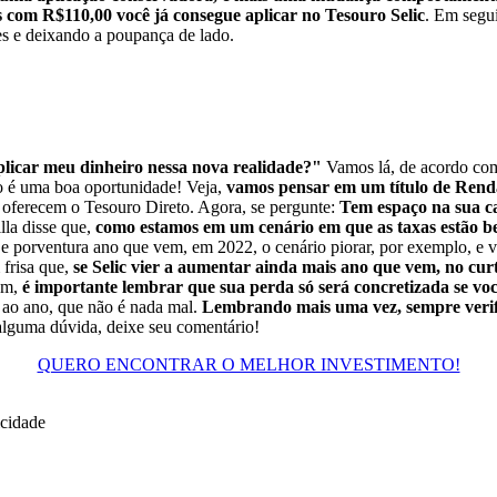
 com R$110,00 você já consegue aplicar no Tesouro Selic
. Em segui
es e deixando a poupança de lado.
licar meu dinheiro nessa nova realidade?"
Vamos lá, de acordo co
o é uma boa oportunidade! Veja,
vamos pensar em um título de Rend
 oferecem o Tesouro Direto. Agora, se pergunte:
Tem espaço na sua ca
la disse que,
como estamos em um cenário em que as taxas estão be
e porventura ano que vem, em 2022, o cenário piorar, por exemplo, e vo
frisa que,
se Selic vier a aumentar ainda mais ano que vem, no curt
ém,
é importante lembrar que sua perda só será concretizada se voc
 ao ano, que não é nada mal.
Lembrando mais uma vez, sempre verifiqu
alguma dúvida, deixe seu comentário!
QUERO ENCONTRAR O MELHOR INVESTIMENTO!
icidade