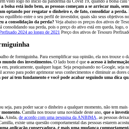
 bem visto logo no início da pandemia da Covid 19, quando a bolsa caiu
a bolsa está indo bem, as pessoas começam a se arriscar mais, sem 
 optando por resgatar o dinheiro e, de fato, consolidar a perda.
o equilíbrio entre o seu perfil de investidor, quais são seus objetivos n
u a consolidação da perda?
Veja abaixo os preços dos ativos de Tes
rá consolidando sua perda, pois o preço do ativo está em queda, logo, o
Preço dos ativos de Tesouro Prefixa
ormiguinha
alho de formiguinha. Para exemplificar sua opinião, ela nos trouxe o 
 o mundo dos investimentos.
O lado bom é que
o acesso à informação
o em, praticamente, qualquer lugar. Seja pesquisando no Google, seja n
l acesso para poder aprimorar seus conhecimentos e diminuir as dores d
tra por aí tem fundamento e você pode acabar seguindo uma dica qu
ou seja, para poder sacar o dinheiro a qualquer momento, não tem mais
r momento.
Camilla nos trouxe uma novidade deste ano,
que o invest
ia.
Ainda,
de acordo com uma pesquisa da ANBIMA,
as pessoas deixa
 Camilla, existe uma questão comportamental das pessoas estarem acos
e é uma aplicação conservadora, é mais uma mudança comportament