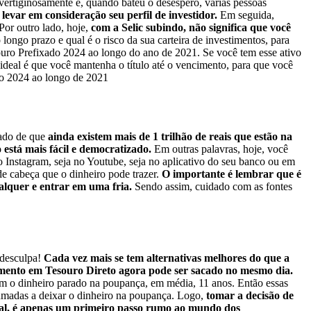
 vertiginosamente e, quando bateu o desespero, várias pessoas
levar em consideração seu perfil de investidor.
Em seguida,
Por outro lado, hoje,
com a Selic subindo, não significa que você
o longo prazo e qual é o risco da sua carteira de investimentos, para
ouro Prefixado 2024 ao longo do ano de 2021. Se você tem esse ativo
 ideal é que você mantenha o título até o vencimento, para que você
do 2024 ao longo de 2021
dado de que
ainda existem mais de 1 trilhão de reais que estão na
 está mais fácil e democratizado.
Em outras palavras, hoje, você
o Instagram, seja no Youtube, seja no aplicativo do seu banco ou em
e cabeça que o dinheiro pode trazer.
O importante é lembrar que é
alquer e entrar em uma fria.
Sendo assim, cuidado com as fontes
 desculpa!
Cada vez mais se tem alternativas melhores do que a
imento em Tesouro Direto agora pode ser sacado no mesmo dia.
m o dinheiro parado na poupança, em média, 11 anos. Então essas
tumadas a deixar o dinheiro na poupança. Logo,
tomar a decisão de
al, é apenas um primeiro passo rumo ao mundo dos