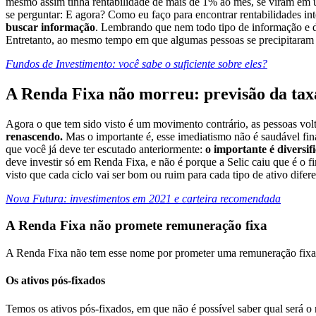
mesmo assim tinha rentabilidade de mais de 1% ao mês, se viram em 
se perguntar: E agora? Como eu faço para encontrar rentabilidades i
buscar informação
. Lembrando que nem todo tipo de informação e di
Entretanto, ao mesmo tempo em que algumas pessoas se precipitaram
Fundos de Investimento: você sabe o suficiente sobre eles?
A Renda Fixa não morreu: previsão da ta
Agora o que tem sido visto é um movimento contrário, as pessoas vol
renascendo.
Mas o importante é, esse imediatismo não é saudável fin
que você já deve ter escutado anteriormente:
o importante é diversif
deve investir só em Renda Fixa, e não é porque a Selic caiu que é o f
visto que cada ciclo vai ser bom ou ruim para cada tipo de ativo difere
Nova Futura: investimentos em 2021 e carteira recomendada
A Renda Fixa não promete remuneração fixa
A Renda Fixa não tem esse nome por prometer uma remuneração fixa, ma
Os ativos pós-fixados
Temos os ativos pós-fixados, em que não é possível saber qual será o