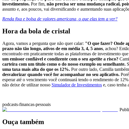
investimentos.
Por fim,
não precisa ser uma mudança radical, pois
assunto e, aos poucos, vai diversificando e aumentando suas aplicaçõ
Renda fixa e bolsa de valores americana, o que elas tem a ver?
Hora da bola de cristal
Agora, vamos a pergunta que não quer calar:
"O que fazer? Onde ap
prazo não tão longo, ativos de em média 3, 4, 5 anos
, achou? Entã
encontrado em praticamente todas as plataformas de investimento que
um emissor confiável e condizente com o seu apetite a risco?
Camil
carteira com um título como o do nosso exemplo ou semelhante.
S
uma taxa mais alta do que os 12%.
Por outro lado, Camilla também 
desvalorizar quando você for acompanhar no seu aplicativo.
Por
esperar até o vencimento você continuará tendo o rendimento de 12%
não deixe de utilizar nosso
Simulador de Investimentos
e, caso tenha 
podcasts-financas-pessoais
Publ
Ouça também