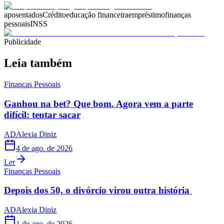
aposentados
Crédito
educação financeira
empréstimo
finanças
pessoais
INSS
Publicidade
Leia também
Finanças Pessoais
Ganhou na bet? Que bom. Agora vem a parte
difícil: tentar sacar
AD
Alexia Diniz
4 de ago. de 2026
Ler
Finanças Pessoais
Depois dos 50, o divórcio virou outra história
AD
Alexia Diniz
1 de ago. de 2026