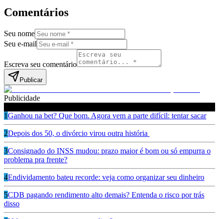
Comentários
Seu nome
Seu e-mail
Escreva seu comentário
Publicar
Publicidade
Leia também
1
Ganhou na bet? Que bom. Agora vem a parte difícil: tentar sacar
2
Depois dos 50, o divórcio virou outra história
3
Consignado do INSS mudou: prazo maior é bom ou só empurra o
problema pra frente?
4
Endividamento bateu recorde: veja como organizar seu dinheiro
5
CDB pagando rendimento alto demais? Entenda o risco por trás
disso