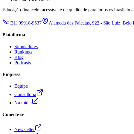
Educação financeira acessível e de qualidade para todos os brasileiros
(31) 99918-9537
Alameda das Falcatas, 922 - São Luiz, Belo
Plataforma
Simuladores
Rankings
Blog
Podcasts
Empresa
Equipe
Consultoria
Na mídia
Conecte-se
Newsletter