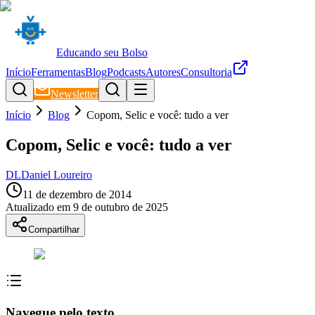
Educando seu Bolso
Início
Ferramentas
Blog
Podcasts
Autores
Consultoria
Newsletter
Início
Blog
Copom, Selic e você: tudo a ver
Copom, Selic e você: tudo a ver
DL
Daniel Loureiro
11 de dezembro de 2014
Atualizado em
9 de outubro de 2025
Compartilhar
Navegue pelo texto