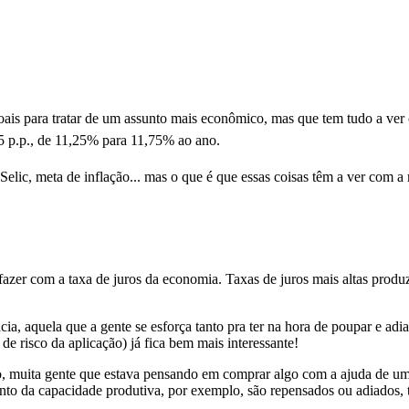
ais para tratar de um assunto mais econômico, mas que tem tudo a ver 
5 p.p., de 11,25% para 11,75% ao ano.
a Selic, meta de inflação... mas o que é que essas coisas têm a ver com 
zer com a taxa de juros da economia. Taxas de juros mais altas produz
ência, aquela que a gente se esforça tanto pra ter na hora de poupar e
 risco da aplicação) já fica bem mais interessante!
o, muita gente que estava pensando em comprar algo com a ajuda de um
to da capacidade produtiva, por exemplo, são repensados ou adiados, t