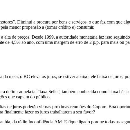
s motores”. Diminui a procura por bens e serviços, o que faz com que 
ela menor propensão a (tomar crédito e) consumir.
 alta de preços. Desde 1999, a autoridade monetária faz isso seguindo 
nte de 4,5% ao ano, com uma margem de erro de 2 p.p. para mais ou pa
 da meta, o BC eleva os juros; se estiver abaixo, ele baixa os juros, 
ra definir aquela tal “taxa Selic”, também conhecida como “taxa básic
ções que captam do público.
ltas de juros poderão vir nas próximas reuniões do Copom. Boa oportun
a finalmente fazer os juros trabalharem a seu favor?
a, da rádio Inconfidência AM. E fique ligado porque todas as segund