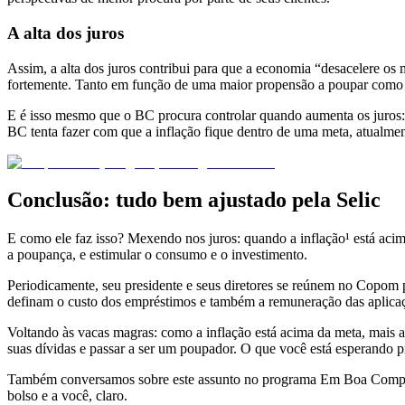
A alta dos juros
Assim, a alta dos juros contribui para que a economia “desacelere o
fortemente. Tanto em função de uma maior propensão a poupar como p
E é isso mesmo que o BC procura controlar quando aumenta os juros: a
BC tenta fazer com que a inflação fique dentro de uma meta, atualme
Conclusão: tudo bem ajustado pela Selic
E como ele faz isso? Mexendo nos juros: quando a inflação¹ está acima
a poupança, e estimular o consumo e o investimento.
Periodicamente, seu presidente e seus diretores se reúnem no Copom p
definam o custo dos empréstimos e também a remuneração das aplica
Voltando às vacas magras: como a inflação está acima da meta, mais a
suas dívidas e passar a ser um poupador. O que você está esperando pr
Também conversamos sobre este assunto no programa Em Boa Companhi
bolso e a você, claro.