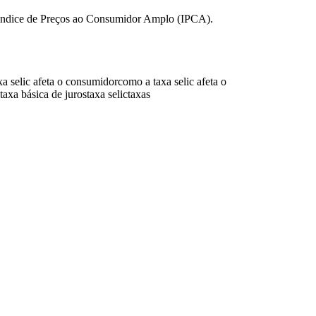
é o Índice de Preços ao Consumidor Amplo (IPCA).
a selic afeta o consumidor
como a taxa selic afeta o
taxa básica de juros
taxa selic
taxas