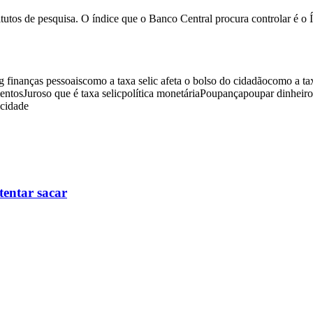
nstitutos de pesquisa. O índice que o Banco Central procura controlar 
g finanças pessoais
como a taxa selic afeta o bolso do cidadão
como a tax
entos
Juros
o que é taxa selic
política monetária
Poupança
poupar dinheiro
icidade
tentar sacar