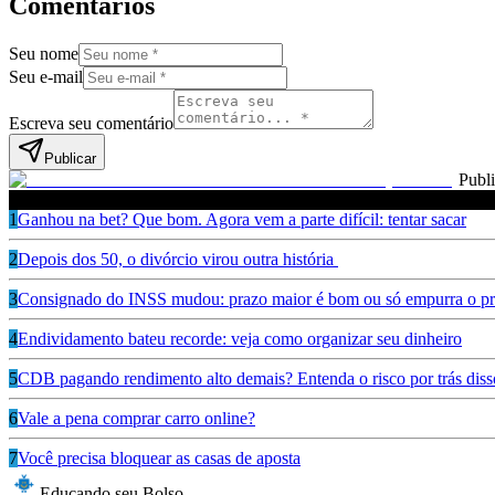
Comentários
Seu nome
Seu e-mail
Escreva seu comentário
Publicar
Publ
Leia também
1
Ganhou na bet? Que bom. Agora vem a parte difícil: tentar sacar
2
Depois dos 50, o divórcio virou outra história
3
Consignado do INSS mudou: prazo maior é bom ou só empurra o pr
4
Endividamento bateu recorde: veja como organizar seu dinheiro
5
CDB pagando rendimento alto demais? Entenda o risco por trás diss
6
Vale a pena comprar carro online?
7
Você precisa bloquear as casas de aposta
Educando seu Bolso