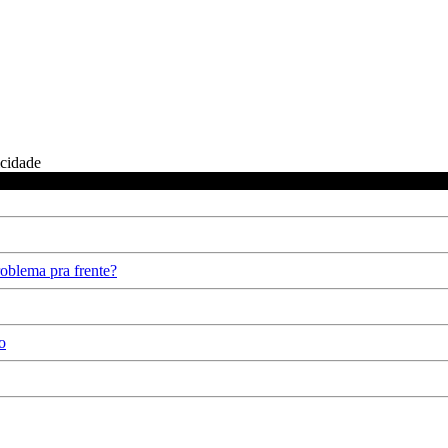
icidade
oblema pra frente?
o