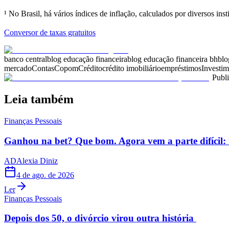
¹ No Brasil, há vários índices de inflação, calculados por diversos i
Conversor de taxas gratuitos
banco central
blog educação financeira
blog educação financeira bh
blo
mercado
Contas
Copom
Crédito
crédito imobiliário
empréstimos
Investim
Publ
Leia também
Finanças Pessoais
Ganhou na bet? Que bom. Agora vem a parte difícil: 
AD
Alexia Diniz
4 de ago. de 2026
Ler
Finanças Pessoais
Depois dos 50, o divórcio virou outra história