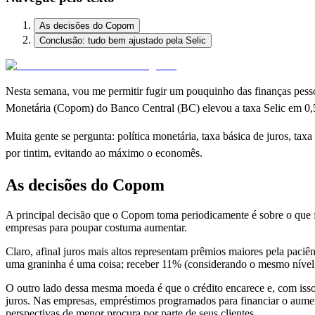
As decisões do Copom
Conclusão: tudo bem ajustado pela Selic
Nesta semana, vou me permitir fugir um pouquinho das finanças pesso
Monetária (Copom) do Banco Central (BC) elevou a taxa Selic em 0,
Muita gente se pergunta: política monetária, taxa básica de juros, tax
por tintim, evitando ao máximo o economês.
As decisões do Copom
A principal decisão que o Copom toma periodicamente é sobre o que fa
empresas para poupar costuma aumentar.
Claro, afinal juros mais altos representam prêmios maiores pela paci
uma graninha é uma coisa; receber 11% (considerando o mesmo nível de
O outro lado dessa mesma moeda é que o crédito encarece e, com iss
juros. Nas empresas, empréstimos programados para financiar o aumen
perspectivas de menor procura por parte de seus clientes.