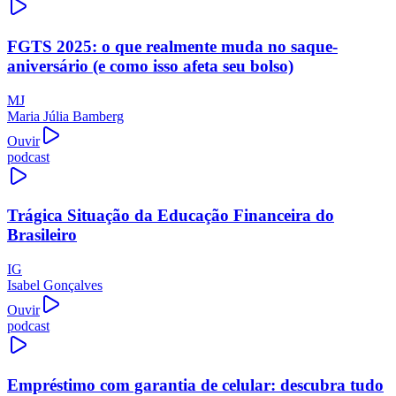
FGTS 2025: o que realmente muda no saque-
aniversário (e como isso afeta seu bolso)
MJ
Maria Júlia Bamberg
Ouvir
podcast
Trágica Situação da Educação Financeira do
Brasileiro
IG
Isabel Gonçalves
Ouvir
podcast
Empréstimo com garantia de celular: descubra tudo