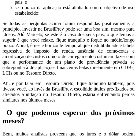
pais; e
se o prazo da aplicação está alinhado com o objetivo de uso
estabelecido;
Se todas as perguntas acima foram respondidas positivamente, a
princípio, investir na BrasilPrev pode ser uma boa sim, mesmo para
idosos. Alô Marcelo, se este é o caso dos seus pais, o que temos a
sugerir é que você relaxe, fique tranquilo e foque no médio/longo
prazo. Afinal, é neste horizonte temporal que dedutibilidade e tabela
regressiva de imposto de renda, ausência de come-cotas e
amortização de custos como o de carregamento costumam fazer com
que a performance de um plano de previdência privada se
sobreponha à de aplicações financeiras feitas diretamente em CDBs,
LCIs ou no Tesouro Direto.
Ah, e por falar em Tesouro Direto, fique tranquilo também, pois
tivesse você, ao invés da BrasilPrev, escolhido títulos pré-fixados ou
atrelados a inflação no Tesouro Direto, estaria enfrentando perdas
similares nos últimos meses.
O que podemos esperar dos próximos
meses?
Bem, muitos analistas preveem que os juros e o dólar podem