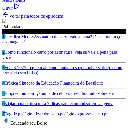
Alexia Diniz
Ouvir
Voltar para todos os episodios
Publicidade
Ouça também
1
Localiza Meoo: Assinatura de carro vale a pena? Descubra preços
e vantagens!
2
Como funciona o carro por assinatura: veja se vale a pena para
você
3
FGTS 2025: o que realmente muda no saque-aniversário (e como
isso afeta seu bolso)
4
Trágica Situação da Educação Financeira do Brasileiro
5
Empréstimo com garantia de celular: descubra tudo sobre ele
6
Viajar barato: descubra 7 dicas para economizar em viagens!
7
Tag de pedágio: descubra se o pedágio expresso vale a pena
Educando seu Bolso