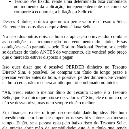
Tesouro Pré-fixado: rende uma determinada taxa combinada
no momento da aplicação, independentemente de como se
comporte a economia, a inflação, a Selic etc.
Desses 3 títulos, o único que nunca perde valor é o Tesouro Selic.
Ele rende todos os dias o equivalente à taxa Selic.
No caso dos outros dois, na hora da aplicação o investidor combina
as condições da remuneração no vencimento do título. Essas
condições estão garantidas pelo Tesouro Nacional. Porém, se decidir
se desfazer do título ANTES do vencimento, ele venderá pelo preço
que o mercado estiver disposto a pagar.
Isso quer dizer que é possível PERDER dinheiro no Tesouro
Direto? Sim, é possível. Se comprar um título de longo prazo e
precisar vender antes da hora, é possível perder dinheiro. Se vender
na hora certa, não: receberá aquilo que foi combinado no início.
“Ah, Fred, então o melhor título do Tesouro Direto é o Tesouro
Selic, que é o único que não se desvaloriza?” Sim, ele é o único que
não se desvaloriza, mas nem sempre ele é o melhor.
Em finanças existe o tripé risco-rentabilidade-liquidez. Nenhum
investimento tem bom desempenho nesses três fatores ao mesmo
tempo. Então, se a pessoa opta pelo baixo risco do Tesouro Selic,
ela precisa abrir mão da rentabilidade: este é o título que rende