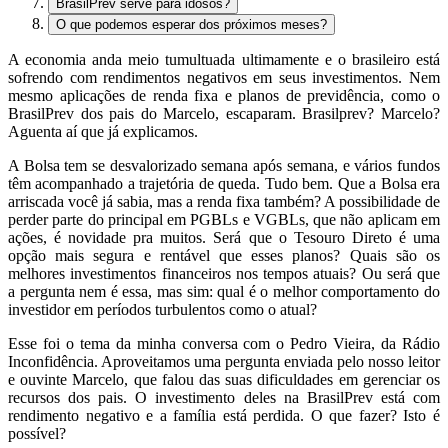
BrasilPrev serve para idosos?
O que podemos esperar dos próximos meses?
A economia anda meio tumultuada ultimamente e o brasileiro está
sofrendo com rendimentos negativos em seus investimentos. Nem
mesmo aplicações de renda fixa e planos de previdência, como o
BrasilPrev dos pais do Marcelo, escaparam. Brasilprev? Marcelo?
Aguenta aí que já explicamos.
A Bolsa tem se desvalorizado semana após semana, e vários fundos
têm acompanhado a trajetória de queda. Tudo bem. Que a Bolsa era
arriscada você já sabia, mas a renda fixa também? A possibilidade de
perder parte do principal em PGBLs e VGBLs, que não aplicam em
ações, é novidade pra muitos. Será que o Tesouro Direto é uma
opção mais segura e rentável que esses planos? Quais são os
melhores investimentos financeiros nos tempos atuais? Ou será que
a pergunta nem é essa, mas sim: qual é o melhor comportamento do
investidor em períodos turbulentos como o atual?
Esse foi o tema da minha conversa com o Pedro Vieira, da Rádio
Inconfidência. Aproveitamos uma pergunta enviada pelo nosso leitor
e ouvinte Marcelo, que falou das suas dificuldades em gerenciar os
recursos dos pais. O investimento deles na BrasilPrev está com
rendimento negativo e a família está perdida. O que fazer? Isto é
possível?