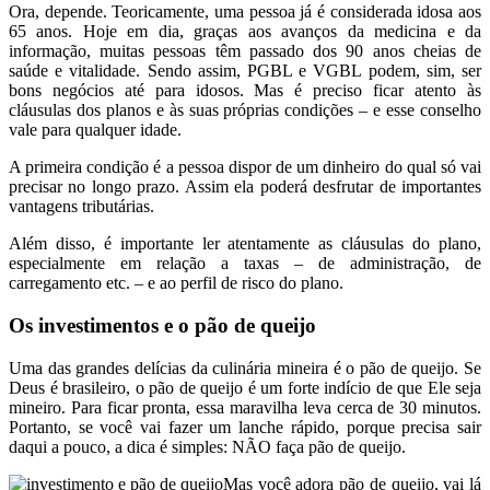
Ora, depende. Teoricamente, uma pessoa já é considerada idosa aos
65 anos. Hoje em dia, graças aos avanços da medicina e da
informação, muitas pessoas têm passado dos 90 anos cheias de
saúde e vitalidade. Sendo assim, PGBL e VGBL podem, sim, ser
bons negócios até para idosos. Mas é preciso ficar atento às
cláusulas dos planos e às suas próprias condições – e esse conselho
vale para qualquer idade.
A primeira condição é a pessoa dispor de um dinheiro do qual só vai
precisar no longo prazo. Assim ela poderá desfrutar de importantes
vantagens tributárias.
Além disso, é importante ler atentamente as cláusulas do plano,
especialmente em relação a taxas – de administração, de
carregamento etc. – e ao perfil de risco do plano.
Os investimentos e o pão de queijo
Uma das grandes delícias da culinária mineira é o pão de queijo. Se
Deus é brasileiro, o pão de queijo é um forte indício de que Ele seja
mineiro. Para ficar pronta, essa maravilha leva cerca de 30 minutos.
Portanto, se você vai fazer um lanche rápido, porque precisa sair
daqui a pouco, a dica é simples: NÃO faça pão de queijo.
Mas você adora pão de queijo, vai lá