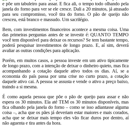
e põe um tabuleiro para assar. E fica ali, o tempo todo olhando pela
janela do forno para ver se ele cresce. Dali a 20 minutos, já atrasado
para seu compromisso, você tira do forno. O pão de queijo não
cresceu, está branco e massudo. Um sacrilégio.
Bem, com investimentos financeiros acontece a mesma coisa. Uma
das primeiras perguntas antes de se investir é: QUANTO TEMPO
você tem disponível para deixar os recursos? Se tem bastante tempo,
poderá pesquisar investimentos de longo prazo. E, aí sim, deverá
avaliar as outras condições para aplicação.
Porém, em muitos casos, a pessoa investe em um ativo tipicamente
de longo prazo, com a intenção de deixar o dinheiro quieto, mas fica
acompanhando a cotação daquele ativo todos os dias. Aí, se a
economia do país passa por uma crise no curto prazo, a cotação
daquele ativo cai. A pessoa se assusta e vende o ativo a preço baixo,
traindo a si mesma.
É como aquela pessoa que põe o pão de queijo para assar e não
espera os 30 minutos. Ela até TEM os 30 minutos disponíveis, mas
fica olhando pela janela do forno – como se isso adiantasse alguma
coisa –, acha que os pães já deveriam estar maiores e mais corados,
acha que se deixar mais tempo eles vão ficar duros por dentro, aí
não aguenta e tira antes da hora.