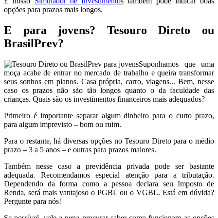
E nosso
Simulador de Investimentos
também pode indicar boas
opções para prazos mais longos.
E para jovens? Tesouro Direto ou
BrasilPrev?
Suponhamos que uma
moça acabe de entrar no mercado de trabalho e queira transformar
seus sonhos em planos. Casa própria, carro, viagens... Bem, nesse
caso os prazos não são tão longos quanto o da faculdade das
crianças. Quais são os investimentos financeiros mais adequados?
Primeiro é importante separar algum dinheiro para o curto prazo,
para algum imprevisto – bom ou ruim.
Para o restante, há diversas opções no Tesouro Direto para o médio
prazo – 3 a 5 anos – e outras para prazos maiores.
Também nesse caso a previdência privada pode ser bastante
adequada. Recomendamos especial atenção para a tributação.
Dependendo da forma como a pessoa declara seu Imposto de
Renda, será mais vantajoso o PGBL ou o VGBL. Está em dúvida?
Pergunte para nós!
Se possível, vale a pena procurar saber como funcionam as opções