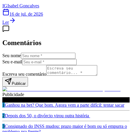
IG
Isabel Gonçalves
16 de jul. de 2026
Ler
Comentários
Seu nome
Seu e-mail
Escreva seu comentário
Publicar
Publicidade
Leia também
1
Ganhou na bet? Que bom. Agora vem a parte difícil: tentar sacar
2
Depois dos 50, o divórcio virou outra história
3
Consignado do INSS mudou: prazo maior é bom ou só empurra o
problema pra frente?