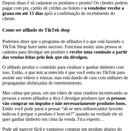
Depois disso é só cadastrar os produtos e pronto! Os clientes podem
pagar com pix, cartão de crédito ou boleto e
o vendedor recebe a
grana em até 15 dias
após a confirmação de recebimento do
cliente.
Como ser afiliado do TikTok shop
Podemos dizer que o programa de afiliados é o que está fazendo o
TikTok Shop fazer tanto sucesso. Funciona assim: uma pessoa se
cadastra para divulgar um produto e
recebe uma comissão a partir
das vendas feitas pelo link que ela divulgou.
O afiliado produz o conteúdo para viralizar e ganhar dinheiro com
isso. Então, o que tem acontecido é que você entra no TikTok para
assistir uns vídeos e relaxar, mas está dando de cara com milhares de
propagandas disfarçadas de entretenimento.
Mas calma que piora, em um vídeo de uma criadora incentivando as
pessoas a serem afiliados a dica é divulgar produtos que a
s pessoas
vão comprar no impulso e não necessariamente produtos bons.
Então você pode parar e pensar “ah se meu influenciador favorito
indicou é porque o produto é bom né?” quando na verdade ele só
quer ganhar dinheiro em cima da venda. Fica esperto…
Pode até parecer fácil e vantajoso comprar um produto abaixo do