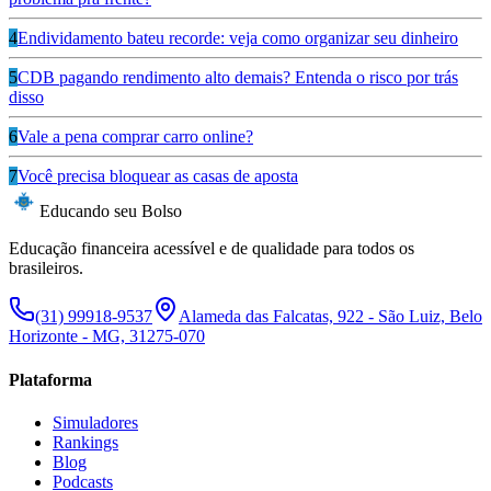
4
Endividamento bateu recorde: veja como organizar seu dinheiro
5
CDB pagando rendimento alto demais? Entenda o risco por trás
disso
6
Vale a pena comprar carro online?
7
Você precisa bloquear as casas de aposta
Educando seu Bolso
Educação financeira acessível e de qualidade para todos os
brasileiros.
(31) 99918-9537
Alameda das Falcatas, 922 - São Luiz, Belo
Horizonte - MG, 31275-070
Plataforma
Simuladores
Rankings
Blog
Podcasts