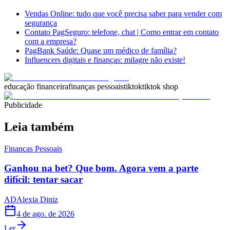
Vendas Online: tudo que você precisa saber para vender com
segurança
Contato PagSeguro: telefone, chat | Como entrar em contato
com a empresa?
PagBank Saúde: Quase um médico de família?
Influencers digitais e finanças: milagre não existe!
educação financeira
finanças pessoais
tiktok
tiktok shop
Publicidade
Leia também
Finanças Pessoais
Ganhou na bet? Que bom. Agora vem a parte
difícil: tentar sacar
AD
Alexia Diniz
4 de ago. de 2026
Ler