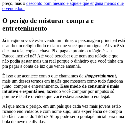
preço, mas o
desconto bom mesmo é aquele que engana menos que
o vendedor.
O perigo de misturar compra e
entretenimento
Já imaginou você estar vendo um filme, o personagem principal está
usando um relógio lindo e claro que você quer um igual. Aí você só
clica na tela, copia a chave Pix, paga e pronto o relógio é seu.
Parece incrível né? Até você perceber que nem usa relógio e que
não podia gastar mais um real porque o dinheiro que você tinha era
pra pagar a conta de luz que vence amanhã.
É isso que acontece com o que chamamos de
shoppertainment
,
mais um desses termos em inglês que mostram como tudo funciona
junto, compra e entretenimento.
Esse modo de consumir é mais
intuitivo e espontâneo
, fazendo você comprar por impulso só
porque é fácil e o vídeo que você estava assistindo era legal.
Aí que mora o perigo, em um país que cada vez mais jovens estão
ficando endividados e com nome sujo, uma experiência de compra
tão fácil com a do TikTok Shop pode ser o pontapé inicial para uma
bola de neve de dívidas.