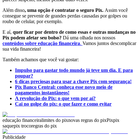
Além disso
, uma opção é contratar o seguro Pix.
Assim você
consegue se prevenir de grandes perdas causadas por golpes ou
roubo de celular, por exemplo.
E aí,
quer ficar por dentro de como essas e outras mudanças no
Pix podem afetar seu bolso?
Dá uma olhada nos nossos
conteúdos sobre educação financeira
.
Vamos juntos descomplicar
sua vida financeira!
Também achamos que você vai gostar:
Impulso para gastar todo mundo já teve um dia. E para
poupar?
6 dicas preciosas para usar a chave Pix com segurança!
Pix Banco Central: conheça esse novo meio de
pagamentos instantâneos!
A revolução do Pix: o que vem por aí?
Cai no golpe do pix: o que fazer e como evitar
educação financeira
limites do pix
novas regras do pix
Pix
pix
saque
pix troco
regras do pix
Publicidade