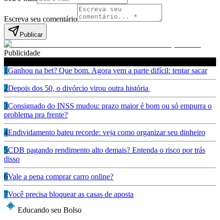
Escreva seu comentário
Publicar
Publicidade
Leia também
1
Ganhou na bet? Que bom. Agora vem a parte difícil: tentar sacar
2
Depois dos 50, o divórcio virou outra história
3
Consignado do INSS mudou: prazo maior é bom ou só empurra o
problema pra frente?
4
Endividamento bateu recorde: veja como organizar seu dinheiro
5
CDB pagando rendimento alto demais? Entenda o risco por trás
disso
6
Vale a pena comprar carro online?
7
Você precisa bloquear as casas de aposta
Educando seu Bolso