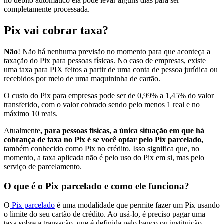
no débito automático ela pode levar alguns dias para ser
completamente processada.
Pix vai cobrar taxa?
Não
! Não há nenhuma previsão no momento para que aconteça a
taxação do Pix para pessoas físicas. No caso de empresas, existe
uma taxa para PIX feitos a partir de uma conta de pessoa jurídica ou
recebidos por meio de uma maquininha de cartão.
O custo do Pix para empresas pode ser de 0,99% a 1,45% do valor
transferido, com o valor cobrado sendo pelo menos 1 real e no
máximo 10 reais.
Atualmente
, para pessoas físicas, a única situação em que há
cobrança de taxa no Pix é se você optar pelo Pix parcelado,
também conhecido como Pix no crédito. Isso significa que, no
momento, a taxa aplicada não é pelo uso do Pix em si, mas pelo
serviço de parcelamento.
O que é o Pix parcelado e como ele funciona?
O
Pix parcelado
é uma modalidade que permite fazer um Pix usando
o limite do seu cartão de crédito. Ao usá-lo, é preciso pagar uma
taxa sobre a transação, que é definida pelo banco ou instituição