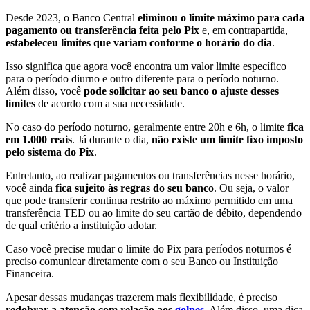
Desde 2023, o Banco Central
eliminou o limite máximo para cada
pagamento ou transferência feita pelo Pix
e, em contrapartida,
estabeleceu limites que variam conforme o horário do dia
.
Isso significa que agora você encontra um valor limite específico
para o período diurno e outro diferente para o período noturno.
Além disso, você
pode solicitar ao seu banco o ajuste desses
limites
de acordo com a sua necessidade.
No caso do período noturno, geralmente entre 20h e 6h, o limite
fica
em 1.000 reais
. Já durante o dia,
não existe um limite fixo imposto
pelo sistema do Pix
.
Entretanto, ao realizar pagamentos ou transferências nesse horário,
você ainda
fica sujeito às regras do seu banco
. Ou seja, o valor
que pode transferir continua restrito ao máximo permitido em uma
transferência TED ou ao limite do seu cartão de débito, dependendo
de qual critério a instituição adotar.
Caso você precise mudar o limite do Pix para períodos noturnos é
preciso comunicar diretamente com o seu Banco ou Instituição
Financeira.
Apesar dessas mudanças trazerem mais flexibilidade, é preciso
redobrar a atenção com relação aos
golpes
. Além disso, uma dica