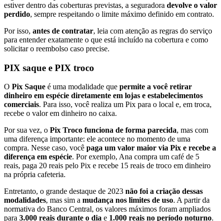
estiver dentro das coberturas previstas, a seguradora
devolve o valor
perdido
, sempre respeitando o limite máximo definido em contrato.
Por isso,
antes de contratar
, leia com atenção as regras do serviço
para entender exatamente o que está incluído na cobertura e como
solicitar o reembolso caso precise.
PIX saque e PIX troco
O
Pix Saque
é uma modalidade que
permite a você retirar
dinheiro em espécie diretamente em lojas e estabelecimentos
comerciais
. Para isso, você realiza um Pix para o local e, em troca,
recebe o valor em dinheiro no caixa.
Por sua vez, o
Pix Troco funciona de forma parecida
, mas com
uma diferença importante: ele acontece no momento de uma
compra. Nesse caso, você
paga um valor maior via Pix e recebe a
diferença em espécie
. Por exemplo, Ana compra um café de 5
reais, paga 20 reais pelo Pix e recebe 15 reais de troco em dinheiro
na própria cafeteria.
Entretanto, o grande destaque de 2023
não foi a criação dessas
modalidades
, mas sim a
mudança nos limites de uso
. A partir da
normativa do Banco Central, os valores máximos foram ampliados
para
3.000 reais durante o dia
e
1.000 reais no período noturno
.