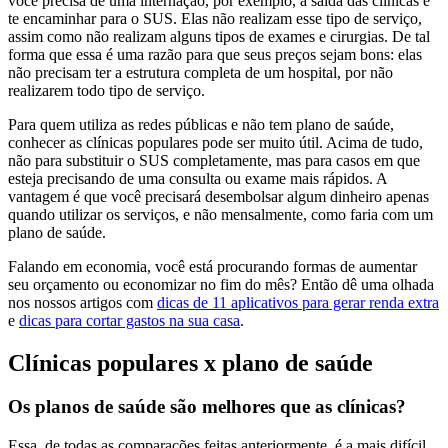
você precisa de uma internação, por exemplo, a saída das clínicas é
te encaminhar para o SUS. Elas não realizam esse tipo de serviço,
assim como não realizam alguns tipos de exames e cirurgias. De tal
forma que essa é uma razão para que seus preços sejam bons: elas
não precisam ter a estrutura completa de um hospital, por não
realizarem todo tipo de serviço.
Para quem utiliza as redes públicas e não tem plano de saúde,
conhecer as clínicas populares pode ser muito útil. Acima de tudo,
não para substituir o SUS completamente, mas para casos em que
esteja precisando de uma consulta ou exame mais rápidos. A
vantagem é que você precisará desembolsar algum dinheiro apenas
quando utilizar os serviços, e não mensalmente, como faria com um
plano de saúde.
Falando em economia, você está procurando formas de aumentar
seu orçamento ou economizar no fim do mês? Então dê uma olhada
nos nossos artigos com
dicas de 11 aplicativos para gerar renda extra
e
dicas para cortar gastos na sua casa
.
Clínicas populares x plano de saúde
Os planos de saúde são melhores que as clínicas?
Essa, de todas as comparações feitas anteriormente, é a mais difícil