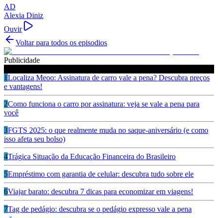
AD
Alexia Diniz
Ouvir
Voltar para todos os episodios
Publicidade
Ouça também
1
Localiza Meoo: Assinatura de carro vale a pena? Descubra preços
e vantagens!
2
Como funciona o carro por assinatura: veja se vale a pena para
você
3
FGTS 2025: o que realmente muda no saque-aniversário (e como
isso afeta seu bolso)
4
Trágica Situação da Educação Financeira do Brasileiro
5
Empréstimo com garantia de celular: descubra tudo sobre ele
6
Viajar barato: descubra 7 dicas para economizar em viagens!
7
Tag de pedágio: descubra se o pedágio expresso vale a pena