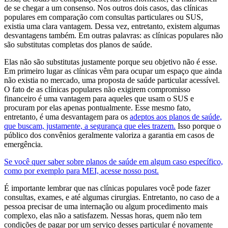
de se chegar a um consenso. Nos outros dois casos, das clínicas
populares em comparação com consultas particulares ou SUS,
existia uma clara vantagem. Dessa vez, entretanto, existem algumas
desvantagens também. Em outras palavras: as clínicas populares não
são substitutas completas dos planos de saúde.
Elas não são substitutas justamente porque seu objetivo não é esse.
Em primeiro lugar as clínicas vêm para ocupar um espaço que ainda
não existia no mercado, uma proposta de saúde particular acessível.
O fato de as clínicas populares não exigirem compromisso
financeiro é uma vantagem para aqueles que usam o SUS e
procuram por elas apenas pontualmente. Esse mesmo fato,
entretanto, é uma desvantagem para os
adeptos aos planos de saúde,
que buscam, justamente, a segurança que eles trazem.
Isso porque o
público dos convênios geralmente valoriza a garantia em casos de
emergência.
Se você quer saber sobre planos de saúde em algum caso específico,
como por exemplo para MEI, acesse nosso post.
É importante lembrar que nas clínicas populares você pode fazer
consultas, exames, e até algumas cirurgias. Entretanto, no caso de a
pessoa precisar de uma internação ou algum procedimento mais
complexo, elas não a satisfazem. Nessas horas, quem não tem
condições de pagar por um serviço desses particular é novamente