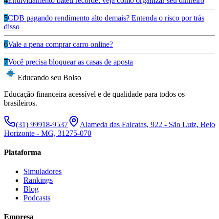
4
Endividamento bateu recorde: veja como organizar seu dinheiro
5
CDB pagando rendimento alto demais? Entenda o risco por trás
disso
6
Vale a pena comprar carro online?
7
Você precisa bloquear as casas de aposta
Educando seu Bolso
Educação financeira acessível e de qualidade para todos os
brasileiros.
(31) 99918-9537
Alameda das Falcatas, 922 - São Luiz, Belo
Horizonte - MG, 31275-070
Plataforma
Simuladores
Rankings
Blog
Podcasts
Empresa