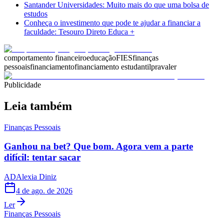
Santander Universidades: Muito mais do que uma bolsa de
estudos
Conheça o investimento que pode te ajudar a financiar a
faculdade: Tesouro Direto Educa +
comportamento financeiro
educação
FIES
finanças
pessoais
financiamento
financiamento estudantil
pravaler
Publicidade
Leia também
Finanças Pessoais
Ganhou na bet? Que bom. Agora vem a parte
difícil: tentar sacar
AD
Alexia Diniz
4 de ago. de 2026
Ler
Finanças Pessoais