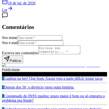
16 de jul. de 2026
Ler
Comentários
Seu nome
Seu e-mail
Escreva seu comentário
Publicar
Publicidade
Leia também
1
Ganhou na bet? Que bom. Agora vem a parte difícil: tentar sacar
2
Depois dos 50, o divórcio virou outra história
3
Consignado do INSS mudou: prazo maior é bom ou só empurra o
problema pra frente?