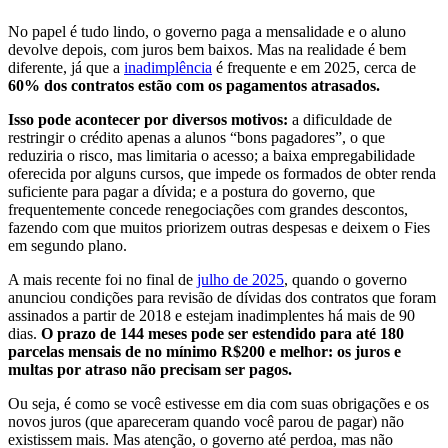
No papel é tudo lindo, o governo paga a mensalidade e o aluno
devolve depois, com juros bem baixos. Mas na realidade é bem
diferente, já que a
inadimplência
é frequente e em 2025, cerca de
60% dos contratos estão com os pagamentos atrasados.
Isso pode acontecer por diversos motivos:
a dificuldade de
restringir o crédito apenas a alunos “bons pagadores”, o que
reduziria o risco, mas limitaria o acesso; a baixa empregabilidade
oferecida por alguns cursos, que impede os formados de obter renda
suficiente para pagar a dívida; e a postura do governo, que
frequentemente concede renegociações com grandes descontos,
fazendo com que muitos priorizem outras despesas e deixem o Fies
em segundo plano.
A mais recente foi no final de
julho de 2025
, quando o governo
anunciou condições para revisão de dívidas dos contratos que foram
assinados a partir de 2018 e estejam inadimplentes há mais de 90
dias.
O prazo de 144 meses pode ser estendido para até 180
parcelas mensais de no mínimo R$200 e melhor: os juros e
multas por atraso não precisam ser pagos.
Ou seja, é como se você estivesse em dia com suas obrigações e os
novos juros (que apareceram quando você parou de pagar) não
existissem mais. Mas atenção, o governo até perdoa, mas não