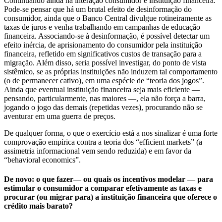
Continuando ainda na interação consumidor e instituição financeira.
Pode-se pensar que há um brutal efeito de desinformação do
consumidor, ainda que o Banco Central divulgue rotineiramente as
taxas de juros e venha trabalhando em campanhas de educação
financeira. Associando-se à desinformação, é possível detectar um
efeito inércia, de aprisionamento do consumidor pela instituição
financeira, refletido em significativos custos de transação para a
migração. Além disso, seria possível investigar, do ponto de vista
sistêmico, se as próprias instituições não induzem tal comportamento
(o de permanecer cativo), em uma espécie de “teoria dos jogos”.
Ainda que eventual instituição financeira seja mais eficiente —
pensando, particularmente, nas maiores —, ela não força a barra,
jogando o jogo das demais (repetidas vezes), procurando não se
aventurar em uma guerra de preços.
De qualquer forma, o que o exercício está a nos sinalizar é uma forte
comprovação empírica contra a teoria dos “efficient markets” (a
assimetria informacional vem sendo reduzida) e em favor da
“behavioral economics”.
De novo: o que fazer— ou quais os incentivos modelar — para
estimular o consumidor a comparar efetivamente as taxas e
procurar (ou migrar para) a instituição financeira que oferece o
crédito mais barato?