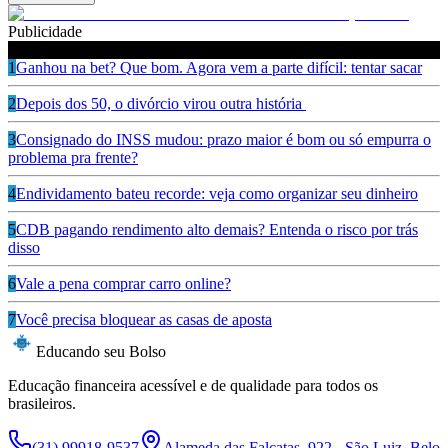
Publicidade
Leia também
1
Ganhou na bet? Que bom. Agora vem a parte difícil: tentar sacar
2
Depois dos 50, o divórcio virou outra história
3
Consignado do INSS mudou: prazo maior é bom ou só empurra o
problema pra frente?
4
Endividamento bateu recorde: veja como organizar seu dinheiro
5
CDB pagando rendimento alto demais? Entenda o risco por trás
disso
6
Vale a pena comprar carro online?
7
Você precisa bloquear as casas de aposta
Educando seu Bolso
Educação financeira acessível e de qualidade para todos os
brasileiros.
(31) 99918-9537
Alameda das Falcatas, 922 - São Luiz, Belo