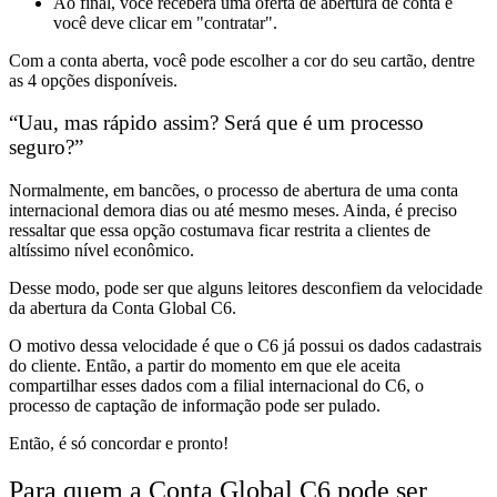
Ao final, você
receberá uma oferta de abertura de conta e
você deve clicar em "contratar".
Com a conta aberta,
você pode escolher
a cor do seu cartão, dentre
as 4 opções disponíveis.
“Uau, mas rápido assim? Será que é um processo
seguro?”
Normalmente, em bancões,
o processo de abertura de uma conta
internacional demora dias ou até mesmo meses.
Ainda, é preciso
ressaltar que essa opção costumava ficar restrita a
clientes de
altíssimo nível econômico.
Desse modo, pode ser que
alguns leitores desconfiem da velocidade
da abertura da Conta Global C6.
O motivo dessa velocidade é que
o C6 já possui os dados cadastrais
do cliente.
Então, a partir do momento em que ele
aceita
compartilhar esses dados com a filial internacional do C6, o
processo de captação de informação pode ser pulado.
Então, é só concordar e pronto!
Para quem a Conta Global C6 pode ser