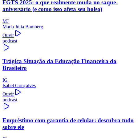
FGTS 2025: o que realmente muda no saque-
aniversário (e como isso afeta seu bolso)
MJ
Maria Júlia Bamberg
Ouvir
podcast
Trágica Situação da Educação Financeira do
Brasileiro
IG
Isabel Gonçalves
Ouvir
podcast
Empréstimo com garantia de celular: descubra tudo
sobre ele