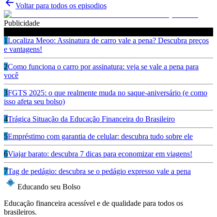
Voltar para todos os episodios
Publicidade
Ouça também
1
Localiza Meoo: Assinatura de carro vale a pena? Descubra preços
e vantagens!
2
Como funciona o carro por assinatura: veja se vale a pena para
você
3
FGTS 2025: o que realmente muda no saque-aniversário (e como
isso afeta seu bolso)
4
Trágica Situação da Educação Financeira do Brasileiro
5
Empréstimo com garantia de celular: descubra tudo sobre ele
6
Viajar barato: descubra 7 dicas para economizar em viagens!
7
Tag de pedágio: descubra se o pedágio expresso vale a pena
Educando seu Bolso
Educação financeira acessível e de qualidade para todos os
brasileiros.