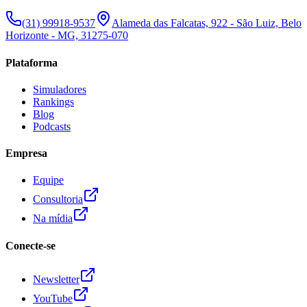
(31) 99918-9537
Alameda das Falcatas, 922 - São Luiz, Belo
Horizonte - MG, 31275-070
Plataforma
Simuladores
Rankings
Blog
Podcasts
Empresa
Equipe
Consultoria
Na mídia
Conecte-se
Newsletter
YouTube