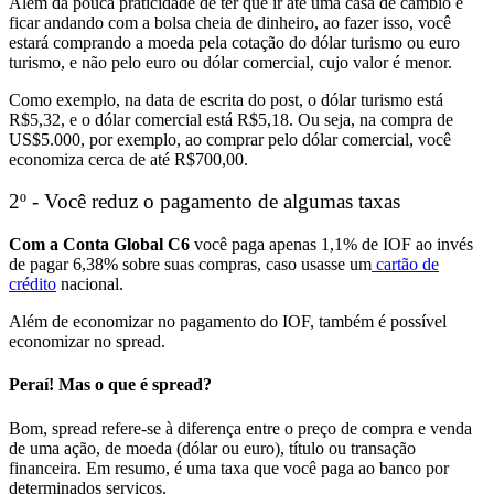
Além da pouca praticidade de ter que ir até uma casa de câmbio e
ficar andando com a bolsa cheia de dinheiro,
ao fazer isso, você
estará comprando a moeda pela cotação do dólar turismo ou euro
turismo, e não pelo euro ou dólar comercial,
cujo valor é menor.
Como exemplo, na data de escrita do post,
o dólar turismo está
R$5,32, e o dólar comercial está R$5,18.
Ou seja, na compra de
US$5.000, por exemplo, ao comprar pelo dólar comercial, você
economiza cerca de até R$700,00.
2º - Você reduz o pagamento de algumas taxas
Com a Conta Global C6
você paga apenas 1,1% de IOF
ao invés
de pagar 6,38% sobre suas compras, caso usasse um
cartão de
crédito
nacional.
Além de economizar no pagamento do IOF, também é possível
economizar no spread.
Peraí! Mas o que é spread?
Bom,
spread
refere-se à diferença entre o preço de compra e venda
de uma ação, de moeda (dólar ou euro), título ou transação
financeira. Em resumo,
é uma taxa que você paga ao banco por
determinados serviços.