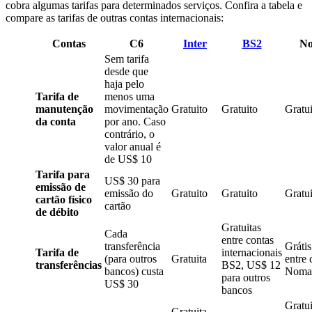
cobra algumas tarifas para determinados serviços. Confira a tabela e
compare as tarifas de outras contas internacionais:
Contas
C6
Inter
BS2
N
Sem tarifa
desde que
haja pelo
Tarifa de
menos uma
manutenção
movimentação
Gratuito
Gratuito
Gratui
da conta
por ano. Caso
contrário, o
valor anual é
de US$ 10
Tarifa para
US$ 30 para
emissão de
emissão do
Gratuito
Gratuito
Gratui
cartão físico
cartão
de débito
Gratuitas
Cada
entre contas
transferência
Gráti
Tarifa de
internacionais
(para outros
Gratuita
entre 
transferências
BS2, US$ 12
bancos) custa
Noma
para outros
US$ 30
bancos
Gratu
Gratuita