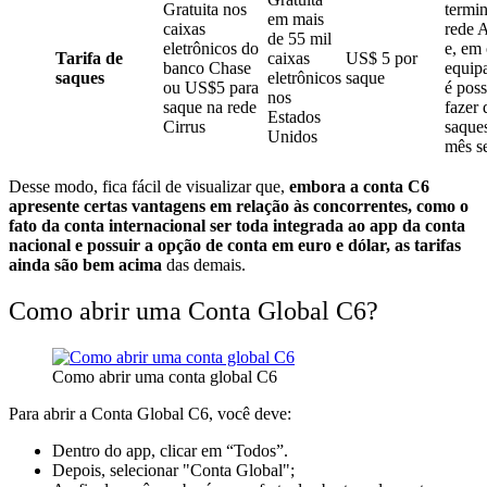
Gratuita nos
termin
em mais
caixas
rede A
de 55 mil
eletrônicos do
e, em 
Tarifa de
caixas
US$ 5 por
banco Chase
equip
saques
eletrônicos
saque
ou US$5 para
é poss
nos
saque na rede
fazer 
Estados
Cirrus
saque
Unidos
mês s
Desse modo, fica fácil de visualizar que,
embora a conta C6
apresente certas vantagens em relação às concorrentes, como o
fato da conta internacional ser toda integrada ao app da conta
nacional e possuir a opção de conta em euro e dólar, as tarifas
ainda são bem acima
das demais.
Como abrir uma Conta Global C6?
Como abrir uma conta global C6
Para abrir a Conta Global C6, você deve:
Dentro do app, clicar em “Todos”.
Depois, selecionar "Conta Global";