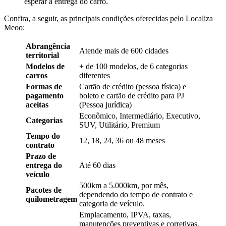
esperar a entrega do carro.
Confira, a seguir, as principais condições oferecidas pelo Localiza
Meoo:
Abrangência
Atende mais de 600 cidades
territorial
Modelos de
+ de 100 modelos, de 6 categorias
carros
diferentes
Formas de
Cartão de crédito (pessoa física) e
pagamento
boleto e cartão de crédito para PJ
aceitas
(Pessoa jurídica)
Econômico, Intermediário, Executivo,
Categorias
SUV, Utilitário, Premium
Tempo do
12, 18, 24, 36 ou 48 meses
contrato
Prazo de
entrega do
Até 60 dias
veículo
500km a 5.000km, por mês,
Pacotes de
dependendo do tempo de contrato e
quilometragem
categoria de veículo.
Emplacamento, IPVA, taxas,
manutenções preventivas e corretivas,