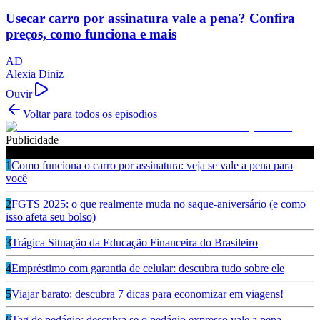
Usecar carro por assinatura vale a pena? Confira
preços, como funciona e mais
AD
Alexia Diniz
Ouvir
Voltar para todos os episodios
Publicidade
Ouça também
1
Como funciona o carro por assinatura: veja se vale a pena para
você
2
FGTS 2025: o que realmente muda no saque-aniversário (e como
isso afeta seu bolso)
3
Trágica Situação da Educação Financeira do Brasileiro
4
Empréstimo com garantia de celular: descubra tudo sobre ele
5
Viajar barato: descubra 7 dicas para economizar em viagens!
6
Tag de pedágio: descubra se o pedágio expresso vale a pena