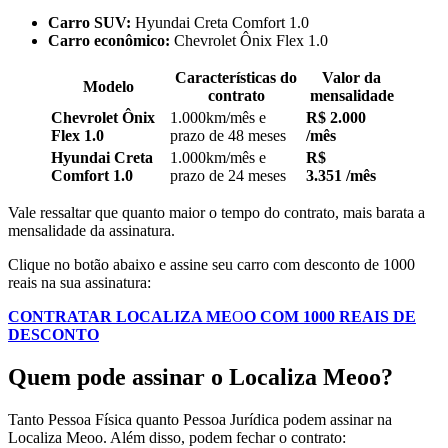
Carro SUV:
Hyundai Creta Comfort 1.0
Carro econômico:
Chevrolet Ônix Flex 1.0
Características do
Valor da
Modelo
contrato
mensalidade
Chevrolet Ônix
1.000km/mês e
R$ 2.000
Flex 1.0
prazo de 48 meses
/mês
Hyundai Creta
1.000km/mês e
R$
Comfort 1.0
prazo de 24 meses
3.351
/mês
Vale ressaltar que quanto maior o tempo do contrato, mais barata a
mensalidade da assinatura.
Clique no botão abaixo e assine seu carro com desconto de 1000
reais na sua assinatura:
CONTRATAR LOCALIZA ME
O
O COM 1000 REAIS DE
DESCONTO
Quem pode assinar o Localiza Meoo?
Tanto Pessoa Física quanto Pessoa Jurídica podem assinar na
Localiza Meoo. Além disso, podem fechar o contrato: