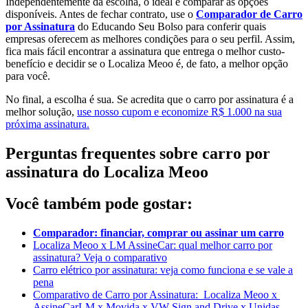
Independentemente da escolha, o ideal é comparar as opções
disponíveis. Antes de fechar contrato, use o
Comparador de Carro
por Assinatura
do Educando Seu Bolso para conferir quais
empresas oferecem as melhores condições para o seu perfil. Assim,
fica mais fácil encontrar a assinatura que entrega o melhor custo-
benefício e decidir se o Localiza Meoo é, de fato, a melhor opção
para você.
No final, a escolha é sua. Se acredita que o carro por assinatura é a
melhor solução,
use nosso cupom e economize R$ 1.000 na sua
próxima assinatura.
Perguntas frequentes sobre carro por
assinatura do Localiza Meoo
Você também pode gostar:
Comparador: financiar, comprar ou assinar um carro
Localiza Meoo x LM AssineCar: qual melhor carro por
assinatura? Veja o comparativo
Carro elétrico por assinatura: veja como funciona e se vale a
pena
Comparativo de Carro por Assinatura: Localiza Meoo x
AssineCarLM x Movida x VW Sign and Drive x Unidas