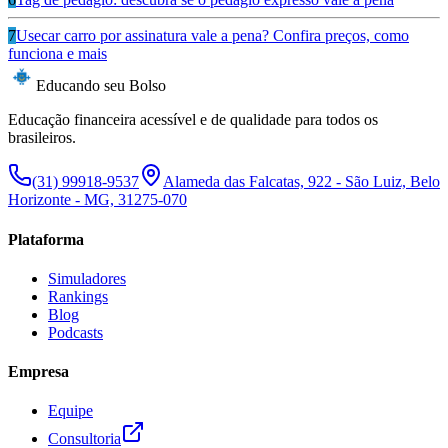
7
Usecar carro por assinatura vale a pena? Confira preços, como
funciona e mais
Educando seu Bolso
Educação financeira acessível e de qualidade para todos os
brasileiros.
(31) 99918-9537
Alameda das Falcatas, 922 - São Luiz, Belo
Horizonte - MG, 31275-070
Plataforma
Simuladores
Rankings
Blog
Podcasts
Empresa
Equipe
Consultoria