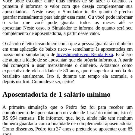
Você pode escolher entre duas formas de se fazer o cálculo. A
primeira é informar o valor com que deseja complementar sua
aposentadoria. Neste caso, o Simulador te diz quanto é preciso
guardar mensalmente para atingir essa meta. Ou você pode informar
o valor que você pode guardar todos os meses até se
aposentar. Neste caso, o Simulador te informa de quanto será seu
complemento de aposentadoria, a partir desse valor.
O cálculo é feito levando em conta que a pessoa guardará o dinheiro
em uma aplicação de baixo risco – semelhante às apresentadas em
nosso outro simulador, o de
Investimentos em Renda Fixa
. Fará isso
até atingir a idade de se aposentar, que ela própria informou. A partir
daí começará a usar mensalmente o dinheiro. Adotamos como
expectativa de vida a idade de 80 anos, que é superior à média do
brasileiro atualmente. Isto é, durante um tempo ela acumula, e
depois usufrui. Como deve ser, certo?
Aposentadoria de 1 salário mínimo
A primeira simulação que o Pedro fez foi para receber um
complemento de aposentadoria no valor de 1 salário mínimo, isto é,
R$ 954 mensais. Ele informou que, hoje, ainda não tem nenhum
dinheiro guardado com a finalidade de complementar aposentadoria.
Como dissemos, Pedro tem 37 anos e pretende se aposentar com 65
anos.