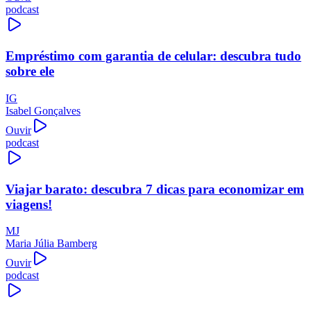
podcast
Empréstimo com garantia de celular: descubra tudo
sobre ele
IG
Isabel Gonçalves
Ouvir
podcast
Viajar barato: descubra 7 dicas para economizar em
viagens!
MJ
Maria Júlia Bamberg
Ouvir
podcast