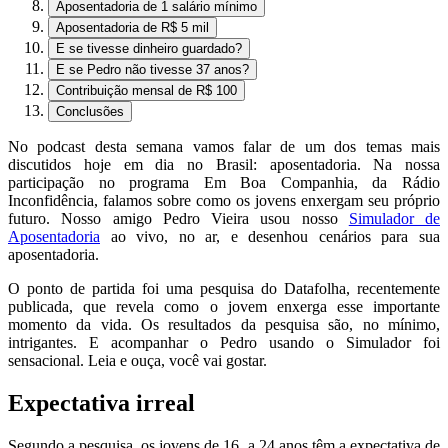
Aposentadoria de 1 salário mínimo
Aposentadoria de R$ 5 mil
E se tivesse dinheiro guardado?
E se Pedro não tivesse 37 anos?
Contribuição mensal de R$ 100
Conclusões
No podcast desta semana vamos falar de um dos temas mais
discutidos hoje em dia no Brasil: aposentadoria. Na nossa
participação no programa Em Boa Companhia, da Rádio
Inconfidência, falamos sobre como os jovens enxergam seu próprio
futuro. Nosso amigo Pedro Vieira usou nosso
Simulador de
Aposentadoria
ao vivo, no ar, e desenhou cenários para sua
aposentadoria.
O ponto de partida foi uma pesquisa do Datafolha, recentemente
publicada, que revela como o jovem enxerga esse importante
momento da vida. Os resultados da pesquisa são, no mínimo,
intrigantes. E acompanhar o Pedro usando o Simulador foi
sensacional. Leia e ouça, você vai gostar.
Expectativa irreal
Segundo a pesquisa, os jovens de 16 a 24 anos têm a expectativa de