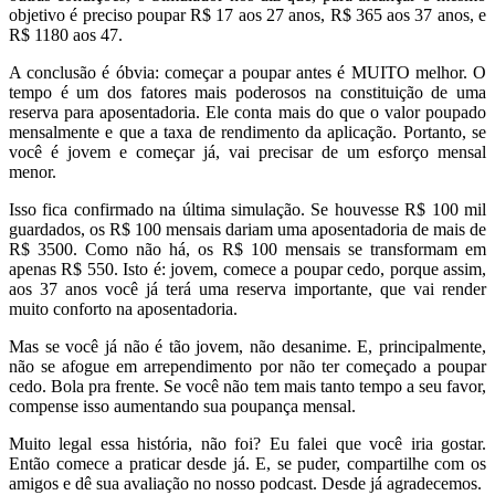
objetivo é preciso poupar R$ 17 aos 27 anos, R$ 365 aos 37 anos, e
R$ 1180 aos 47.
A conclusão é óbvia: começar a poupar antes é MUITO melhor. O
tempo é um dos fatores mais poderosos na constituição de uma
reserva para aposentadoria. Ele conta mais do que o valor poupado
mensalmente e que a taxa de rendimento da aplicação. Portanto, se
você é jovem e começar já, vai precisar de um esforço mensal
menor.
Isso fica confirmado na última simulação. Se houvesse R$ 100 mil
guardados, os R$ 100 mensais dariam uma aposentadoria de mais de
R$ 3500. Como não há, os R$ 100 mensais se transformam em
apenas R$ 550. Isto é: jovem, comece a poupar cedo, porque assim,
aos 37 anos você já terá uma reserva importante, que vai render
muito conforto na aposentadoria.
Mas se você já não é tão jovem, não desanime. E, principalmente,
não se afogue em arrependimento por não ter começado a poupar
cedo. Bola pra frente. Se você não tem mais tanto tempo a seu favor,
compense isso aumentando sua poupança mensal.
Muito legal essa história, não foi? Eu falei que você iria gostar.
Então comece a praticar desde já. E, se puder, compartilhe com os
amigos e dê sua avaliação no nosso podcast. Desde já agradecemos.