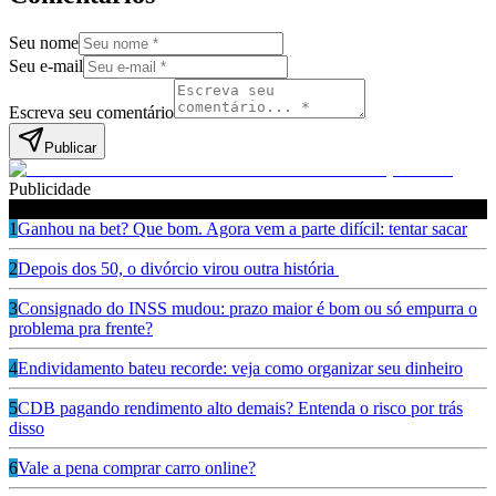
Seu nome
Seu e-mail
Escreva seu comentário
Publicar
Publicidade
Leia também
1
Ganhou na bet? Que bom. Agora vem a parte difícil: tentar sacar
2
Depois dos 50, o divórcio virou outra história
3
Consignado do INSS mudou: prazo maior é bom ou só empurra o
problema pra frente?
4
Endividamento bateu recorde: veja como organizar seu dinheiro
5
CDB pagando rendimento alto demais? Entenda o risco por trás
disso
6
Vale a pena comprar carro online?