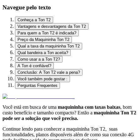
Navegue pelo texto
Conheça a Ton T2
Vantagens e desvantagens da Ton T2
Para quem a Ton T2 é indicada?
Preço da Maquininha Ton T2
Qual a taxa da maquininha Ton T2
Qual bandeira a Ton aceita?
Como usar a a Ton T2?
A Ton é confiável?
Conclusão: A Ton T2 vale a pena?
Você também pode gostar :
Perguntas Frequentes
Você está em busca de uma
maquininha com taxas baixas
, bom
custo benefício e tamanho compacto? Então a
maquininha Ton T2
pode ser a solução que você precisa.
Continue lendo para conhecer a maquininha Ton T2, suas
funcionalidades, planos disponíveis além de como sua conexão 4G