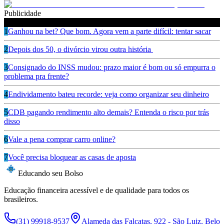
Publicidade
Leia também
1
Ganhou na bet? Que bom. Agora vem a parte difícil: tentar sacar
2
Depois dos 50, o divórcio virou outra história
3
Consignado do INSS mudou: prazo maior é bom ou só empurra o
problema pra frente?
4
Endividamento bateu recorde: veja como organizar seu dinheiro
5
CDB pagando rendimento alto demais? Entenda o risco por trás
disso
6
Vale a pena comprar carro online?
7
Você precisa bloquear as casas de aposta
Educando seu Bolso
Educação financeira acessível e de qualidade para todos os
brasileiros.
(31) 99918-9537
Alameda das Falcatas, 922 - São Luiz, Belo