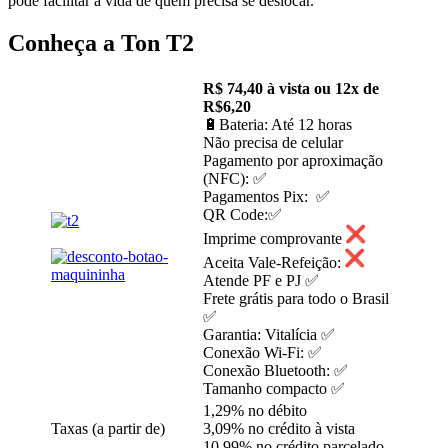
pode facilitar a vida de quem precisa se deslocar.
Conheça a Ton T2
R$ 74,40 à vista ou 12x de
R$6,20
🔋Bateria: Até 12 horas
Não precisa de celular
Pagamento por aproximação
(NFC): ✅
Pagamentos Pix: ✅
QR Code:✅
Imprime comprovante
Aceita Vale-Refeição:
Atende PF e PJ ✅
Frete grátis para todo o Brasil
✅
Garantia: Vitalícia ✅
Conexão Wi-Fi: ✅
Conexão Bluetooth: ✅
Tamanho compacto ✅
1,29% no débito
Taxas (a partir de)
3,09% no crédito à vista
10,99% no crédito parcelado