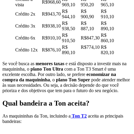
R$968,60
vista
969,10
950,20
965,10
R$
R$
R$
Crédito 2x
R$943,70
944,10
900,90
910,10
R$
R$
R$
Crédito 3x
R$938,10
938,50
887,10
890,10
R$
R$
Crédito 6x
R$910,10
R$847,30
910,50
860,10
R$
R$774,10
R$
Crédito 12x
R$876,10
890,10
820,10 ​​
Se você busca as
menores taxas
e está disposto a investir mais na
maquininha, o
plano Ton Ultra
com a Ton T3 Smart é uma
excelente escolha. Por outro lado, se prefere
economizar na
compra da maquininha
, o
plano Ton Super
pode atender melhor
às suas necessidades. Ou seja, a decisão depende do que você
prioriza e dos objetivos que tem para o futuro do seu negócio.
Qual bandeira a Ton aceita?
As maquininhas da Ton, incluindo a
Ton T2
aceita as principais
bandeiras: