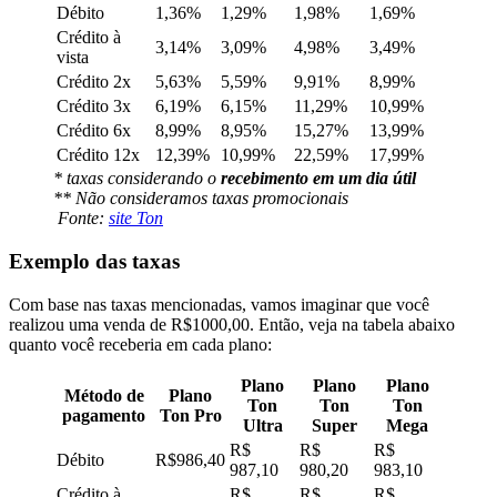
Débito
1,36%
1,29%
1,98%
1,69%
Crédito à
3,14%
3,09%
4,98%
3,49%
vista
Crédito 2x
5,63%
5,59%
9,91%
8,99%
Crédito 3x
6,19%
6,15%
11,29%
10,99%
Crédito 6x
8,99%
8,95%
15,27%
13,99%
Crédito 12x
12,39%
10,99%
22,59%
17,99%
* taxas considerando o
recebimento em um dia útil
** Não consideramos taxas promocionais
Fonte:
site Ton
Exemplo das taxas
Com base nas taxas mencionadas, vamos imaginar que você
realizou uma venda de R$1000,00. Então, veja na tabela abaixo
quanto você receberia em cada plano:
Plano
Plano
Plano
Método de
Plano
Ton
Ton
Ton
pagamento
Ton Pro
Ultra
Super
Mega
R$
R$
R$
Débito
R$986,40
987,10
980,20
983,10
Crédito à
R$
R$
R$