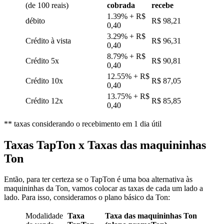
(de 100 reais)
cobrada
recebe
1.39% + R$
débito
R$ 98,21
0,40
3.29% + R$
Crédito à vista
R$ 96,31
0,40
8.79% + R$
Crédito 5x
R$ 90,81
0,40
12.55% + R$
Crédito 10x
R$ 87,05
0,40
13.75% + R$
Crédito 12x
R$ 85,85
0,40
** taxas considerando o recebimento em 1 dia útil
Taxas TapTon x Taxas das maquininhas
Ton
Então, para ter certeza se o TapTon é uma boa alternativa às
maquininhas da Ton, vamos colocar as taxas de cada um lado a
lado. Para isso, consideramos o plano básico da Ton:
Modalidade
Taxa
Taxa das maquininhas Ton