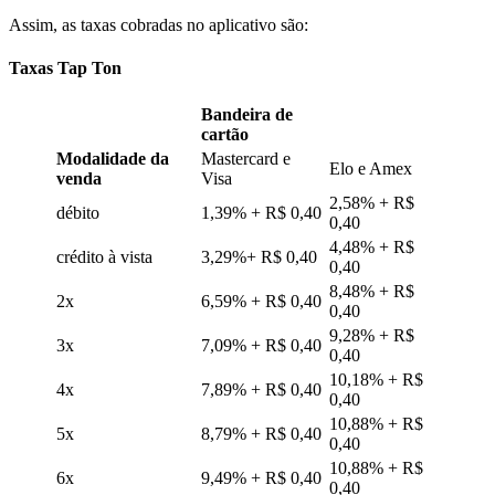
Assim, as taxas cobradas no aplicativo são:
Taxas Tap Ton
Bandeira de
cartão
Modalidade da
Mastercard e
Elo e Amex
venda
Visa
2,58% + R$
débito
1,39% + R$ 0,40
0,40
4,48% + R$
crédito à vista
3,29%+ R$ 0,40
0,40
8,48% + R$
2x
6,59% + R$ 0,40
0,40
9,28% + R$
3x
7,09% + R$ 0,40
0,40
10,18% + R$
4x
7,89% + R$ 0,40
0,40
10,88% + R$
5x
8,79% + R$ 0,40
0,40
10,88% + R$
6x
9,49% + R$ 0,40
0,40