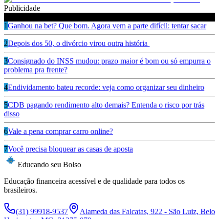
Publicidade
Leia também
1
Ganhou na bet? Que bom. Agora vem a parte difícil: tentar sacar
2
Depois dos 50, o divórcio virou outra história
3
Consignado do INSS mudou: prazo maior é bom ou só empurra o
problema pra frente?
4
Endividamento bateu recorde: veja como organizar seu dinheiro
5
CDB pagando rendimento alto demais? Entenda o risco por trás
disso
6
Vale a pena comprar carro online?
7
Você precisa bloquear as casas de aposta
Educando seu Bolso
Educação financeira acessível e de qualidade para todos os
brasileiros.
(31) 99918-9537
Alameda das Falcatas, 922 - São Luiz, Belo