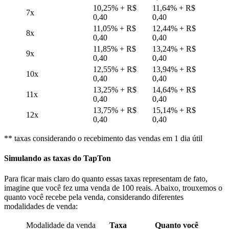
10,25% + R$
11,64% + R$
7x
0,40
0,40
11,05% + R$
12,44% + R$
8x
0,40
0,40
11,85% + R$
13,24% + R$
9x
0,40
0,40
12,55% + R$
13,94% + R$
10x
0,40
0,40
13,25% + R$
14,64% + R$
11x
0,40
0,40
13,75% + R$
15,14% + R$
12x
0,40
0,40
** taxas considerando o recebimento das vendas em 1 dia útil
Simulando as taxas do TapTon
Para ficar mais claro do quanto essas taxas representam de fato,
imagine que você fez uma venda de 100 reais. Abaixo, trouxemos o
quanto você recebe pela venda, considerando diferentes
modalidades de venda:
Modalidade da venda
Taxa
Quanto você