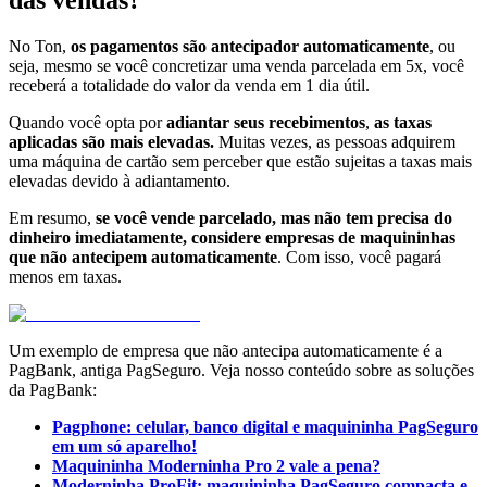
das vendas?
No Ton,
os pagamentos são antecipador automaticamente
, ou
seja, mesmo se você concretizar uma venda parcelada em 5x, você
receberá a totalidade do valor da venda em 1 dia útil.
Quando você opta por
adiantar seus recebimentos
,
as taxas
aplicadas são mais elevadas.
Muitas vezes, as pessoas adquirem
uma máquina de cartão sem perceber que estão sujeitas a taxas mais
elevadas devido à adiantamento.
Em resumo,
se você vende parcelado, mas não tem precisa do
dinheiro imediatamente, considere empresas de maquininhas
que não antecipem automaticamente
. Com isso, você pagará
menos em taxas.
Um exemplo de empresa que não antecipa automaticamente é a
PagBank, antiga PagSeguro. Veja nosso conteúdo sobre as soluções
da PagBank:
Pagphone: celular, banco digital e maquininha PagSeguro
em um só aparelho!
Maquininha Moderninha Pro 2 vale a pena?
Moderninha ProFit: maquininha PagSeguro compacta e