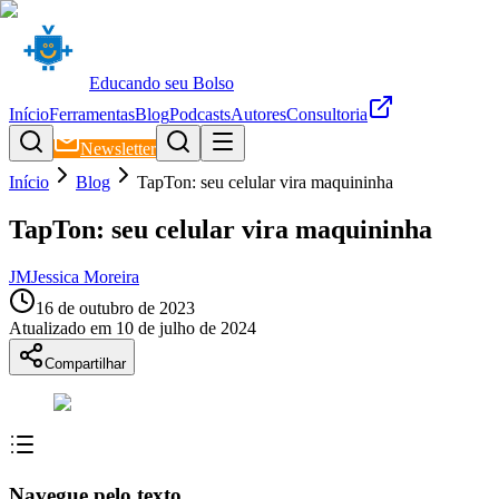
Educando seu Bolso
Início
Ferramentas
Blog
Podcasts
Autores
Consultoria
Newsletter
Início
Blog
TapTon: seu celular vira maquininha
TapTon: seu celular vira maquininha
JM
Jessica Moreira
16 de outubro de 2023
Atualizado em
10 de julho de 2024
Compartilhar
Navegue pelo texto