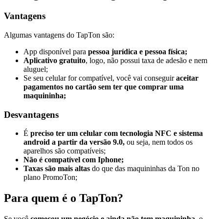
Vantagens
Algumas vantagens do TapTon são:
App disponível para
pessoa jurídica e pessoa física;
Aplicativo gratuito
, logo, não possui taxa de adesão e nem
aluguel;
Se seu celular for compatível, você vai conseguir
aceitar
pagamentos no cartão sem ter que comprar uma
maquininha;
Desvantagens
É
preciso ter um celular com tecnologia NFC e sistema
android a partir da versão 9.0,
ou seja, nem todos os
aparelhos são compatíveis;
Não é compatível com Iphone;
Taxas são mais altas
do que das maquininhas da Ton no
plano PromoTon;
Para quem é o TapTon?
Se você
começou um negócio e ainda não tem maquininha
, o