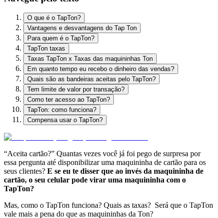
O que é o TapTon?
Vantagens e desvantagens do Tap Ton
Para quem é o TapTon?
TapTon taxas
Taxas TapTon x Taxas das maquininhas Ton
Em quanto tempo eu recebo o dinheiro das vendas?
Quais são as bandeiras aceitas pelo TapTon?
Tem limite de valor por transação?
Como ter acesso ao TapTon?
TapTon: como funciona?
Compensa usar o TapTon?
“Aceita cartão?” Quantas vezes você já foi pego de surpresa por
essa pergunta até disponibilizar uma maquininha de cartão para os
seus clientes?
E se eu te disser que ao invés da maquininha de
cartão, o seu celular pode virar uma maquininha com o
TapTon?
Mas, como o TapTon funciona? Quais as taxas? Será que o TapTon
vale mais a pena do que as maquininhas da Ton?