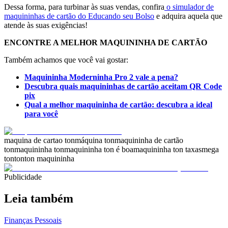
Dessa forma, para turbinar às suas vendas, confira
o simulador de
maquininhas de cartão do Educando seu Bolso
e adquira aquela que
atende às suas exigências!
ENCONTRE A MELHOR MAQUININHA DE CARTÃO
Também achamos que você vai gostar:
Maquininha Moderninha Pro 2 vale a pena?
Descubra quais maquininhas de cartão aceitam QR Code
pix
Qual a melhor maquininha de cartão: descubra a ideal
para você
maquina de cartao ton
máquina ton
maquininha de cartão
ton
maquininha ton
maquininha ton é boa
maquininha ton taxas
mega
ton
ton
ton maquininha
Publicidade
Leia também
Finanças Pessoais