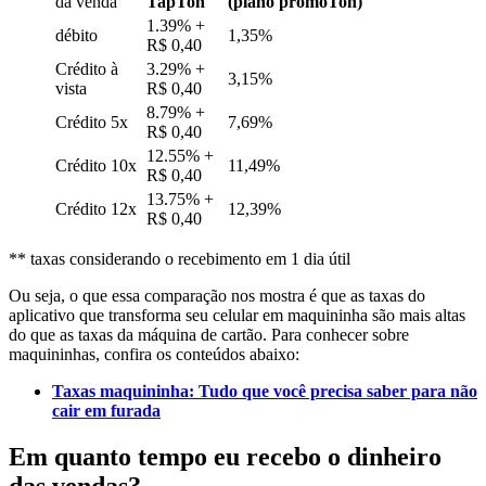
da venda
TapTon
(plano promoTon)
1.39% +
débito
1,35%
R$ 0,40
Crédito à
3.29% +
3,15%
vista
R$ 0,40
8.79% +
Crédito 5x
7,69%
R$ 0,40
12.55% +
Crédito 10x
11,49%
R$ 0,40
13.75% +
Crédito 12x
12,39%
R$ 0,40
** taxas considerando o recebimento em 1 dia útil
Ou seja, o que essa comparação nos mostra é que as taxas do
aplicativo que transforma seu celular em maquininha são mais altas
do que as taxas da máquina de cartão. Para conhecer sobre
maquininhas, confira os conteúdos abaixo:
Taxas maquininha: Tudo que você precisa saber para não
cair em furada
Em quanto tempo eu recebo o dinheiro