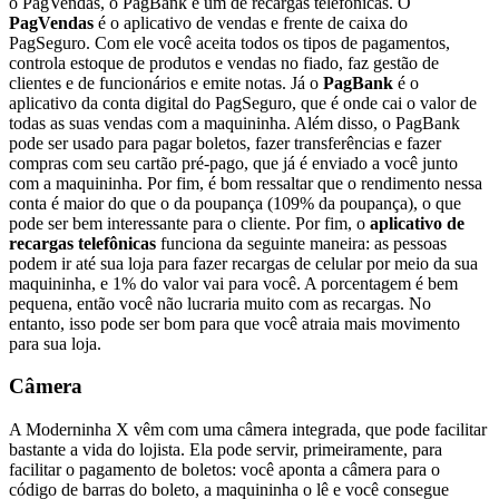
o PagVendas, o PagBank e um de recargas telefônicas. O
PagVendas
é o aplicativo de vendas e frente de caixa do
PagSeguro. Com ele você aceita todos os tipos de pagamentos,
controla estoque de produtos e vendas no fiado, faz gestão de
clientes e de funcionários e emite notas. Já o
PagBank
é o
aplicativo da conta digital do PagSeguro, que é onde cai o valor de
todas as suas vendas com a maquininha. Além disso, o PagBank
pode ser usado para pagar boletos, fazer transferências e fazer
compras com seu cartão pré-pago, que já é enviado a você junto
com a maquininha. Por fim, é bom ressaltar que o rendimento nessa
conta é maior do que o da poupança (109% da poupança), o que
pode ser bem interessante para o cliente. Por fim, o
aplicativo de
recargas telefônicas
funciona da seguinte maneira: as pessoas
podem ir até sua loja para fazer recargas de celular por meio da sua
maquininha, e 1% do valor vai para você. A porcentagem é bem
pequena, então você não lucraria muito com as recargas. No
entanto, isso pode ser bom para que você atraia mais movimento
para sua loja.
Câmera
A Moderninha X vêm com uma câmera integrada, que pode facilitar
bastante a vida do lojista. Ela pode servir, primeiramente, para
facilitar o pagamento de boletos: você aponta a câmera para o
código de barras do boleto, a maquininha o lê e você consegue