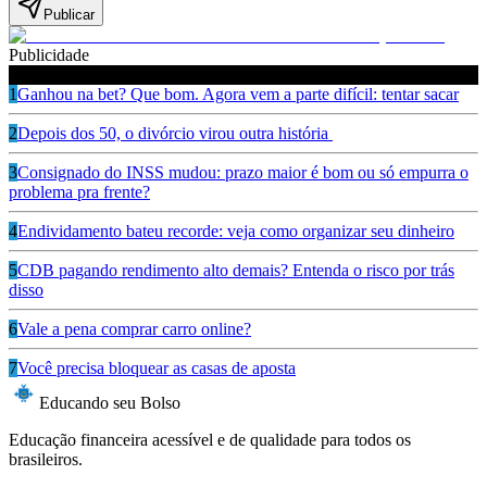
Publicar
Publicidade
Leia também
1
Ganhou na bet? Que bom. Agora vem a parte difícil: tentar sacar
2
Depois dos 50, o divórcio virou outra história
3
Consignado do INSS mudou: prazo maior é bom ou só empurra o
problema pra frente?
4
Endividamento bateu recorde: veja como organizar seu dinheiro
5
CDB pagando rendimento alto demais? Entenda o risco por trás
disso
6
Vale a pena comprar carro online?
7
Você precisa bloquear as casas de aposta
Educando seu Bolso
Educação financeira acessível e de qualidade para todos os
brasileiros.