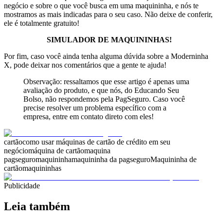
negócio e sobre o que você busca em uma maquininha, e nós te
mostramos as mais indicadas para o seu caso. Não deixe de conferir,
ele é totalmente gratuito!
SIMULADOR DE MAQUININHAS!
Por fim, caso você ainda tenha alguma dúvida sobre a Moderninha
X, pode deixar nos comentários que a gente te ajuda!
Observação: ressaltamos que esse artigo é apenas uma
avaliação do produto, e que nós, do Educando Seu
Bolso, não respondemos pela PagSeguro. Caso você
precise resolver um problema específico com a
empresa, entre em contato direto com eles!
cartão
como usar máquinas de cartão de crédito em seu
negócio
máquina de cartão
maquina
pagseguro
maquininha
maquininha da pagseguro
Maquininha de
cartão
maquininhas
Publicidade
Leia também