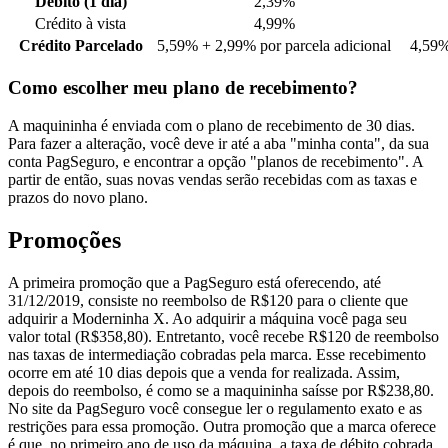
Débito (1 dia)
2,39%
Crédito à vista
4,99%
Crédito Parcelado
5,59% + 2,99% por parcela adicional
4,59%
Como escolher meu plano de recebimento?
A maquininha é enviada com o plano de recebimento de 30 dias.
Para fazer a alteração, você deve ir até a aba "minha conta", da sua
conta PagSeguro, e encontrar a opção "planos de recebimento". A
partir de então, suas novas vendas serão recebidas com as taxas e
prazos do novo plano.
Promoções
A primeira promoção que a PagSeguro está oferecendo, até
31/12/2019, consiste no reembolso de R$120 para o cliente que
adquirir a Moderninha X. Ao adquirir a máquina você paga seu
valor total (R$358,80). Entretanto, você recebe R$120 de reembolso
nas taxas de intermediação cobradas pela marca. Esse recebimento
ocorre em até 10 dias depois que a venda for realizada. Assim,
depois do reembolso, é como se a maquininha saísse por R$238,80.
No site da PagSeguro você consegue ler o regulamento exato e as
restrições para essa promoção. Outra promoção que a marca oferece
é que, no primeiro ano de uso da máquina, a taxa de débito cobrada