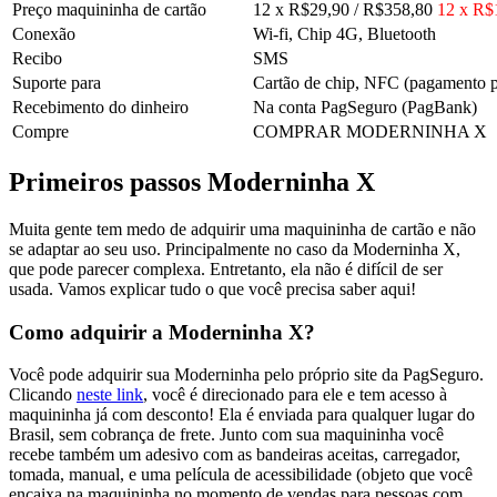
Preço maquininha de cartão
12 x R$29,90 / R$358,80
12 x R$
Conexão
Wi-fi, Chip 4G, Bluetooth
Recibo
SMS
Suporte para
Cartão de chip, NFC (pagamento 
Recebimento do dinheiro
Na conta PagSeguro (PagBank)
Compre
COMPRAR MODERNINHA X
Primeiros passos Moderninha X
Muita gente tem medo de adquirir uma maquininha de cartão e não
se adaptar ao seu uso. Principalmente no caso da Moderninha X,
que pode parecer complexa. Entretanto, ela não é difícil de ser
usada. Vamos explicar tudo o que você precisa saber aqui!
Como adquirir a Moderninha X?
Você pode adquirir sua Moderninha pelo próprio site da PagSeguro.
Clicando
neste link
, você é direcionado para ele e tem acesso à
maquininha já com desconto! Ela é enviada para qualquer lugar do
Brasil, sem cobrança de frete. Junto com sua maquininha você
recebe também um adesivo com as bandeiras aceitas, carregador,
tomada, manual, e uma película de acessibilidade (objeto que você
encaixa na maquininha no momento de vendas para pessoas com