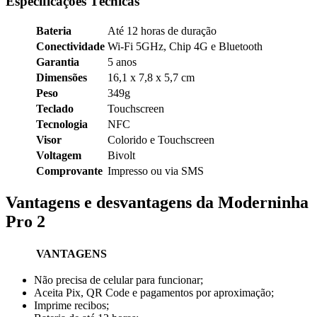
Especificações Técnicas
Bateria
Até 12 horas de duração
Conectividade
Wi-Fi 5GHz, Chip 4G e Bluetooth
Garantia
5 anos
Dimensões
16,1 x 7,8 x 5,7 cm
Peso
349g
Teclado
Touchscreen
Tecnologia
NFC
Visor
Colorido e Touchscreen
Voltagem
Bivolt
Comprovante
Impresso ou via SMS
Vantagens e desvantagens da Moderninha
Pro 2
VANTAGENS
Não precisa de celular para funcionar;
Aceita Pix, QR Code e pagamentos por aproximação;
Imprime recibos;