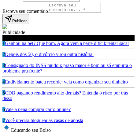
Escreva seu comentário
Publicar
Publicidade
Leia também
1
Ganhou na bet? Que bom. Agora vem a parte difícil: tentar sacar
2
Depois dos 50, o divórcio virou outra história
3
Consignado do INSS mudou: prazo maior é bom ou só empurra o
problema pra frente?
4
Endividamento bateu recorde: veja como organizar seu dinheiro
5
CDB pagando rendimento alto demais? Entenda o risco por trás
disso
6
Vale a pena comprar carro online?
7
Você precisa bloquear as casas de aposta
Educando seu Bolso