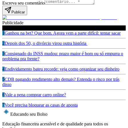
Escreva seu comentário
Publicar
Publicidade
Leia também
1
Ganhou na bet? Que bom. Agora vem a parte difícil: tentar sacar
2
Depois dos 50, o divórcio virou outra história
3
Consignado do INSS mudou: prazo maior é bom ou só empurra o
problema pra frente?
4
Endividamento bateu recorde: veja como organizar seu dinheiro
5
CDB pagando rendimento alto demais? Entenda o risco por trás
disso
6
Vale a pena comprar carro online?
7
Você precisa bloquear as casas de aposta
Educando seu Bolso
Educação financeira acessível e de qualidade para todos os