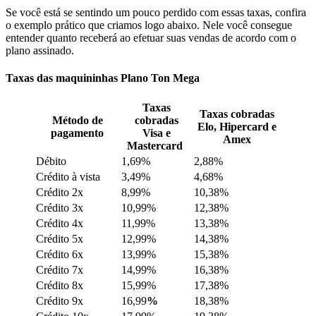
Se você está se sentindo um pouco perdido com essas taxas, confira
o exemplo prático que criamos logo abaixo. Nele você consegue
entender quanto receberá ao efetuar suas vendas de acordo com o
plano assinado.
Taxas das maquininhas Plano Ton Mega
Taxas
Taxas cobradas
Método de
cobradas
Elo, Hipercard e
pagamento
Visa e
Amex
Mastercard
Débito
1,69%
2,88%
Crédito à vista
3,49%
4,68%
Crédito 2x
8,99%
10,38%
Crédito 3x
10,99%
12,38%
Crédito 4x
11,99%
13,38%
Crédito 5x
12,99%
14,38%
Crédito 6x
13,99%
15,38%
Crédito 7x
14,99%
16,38%
Crédito 8x
15,99%
17,38%
Crédito 9x
16,99
%
18,38%