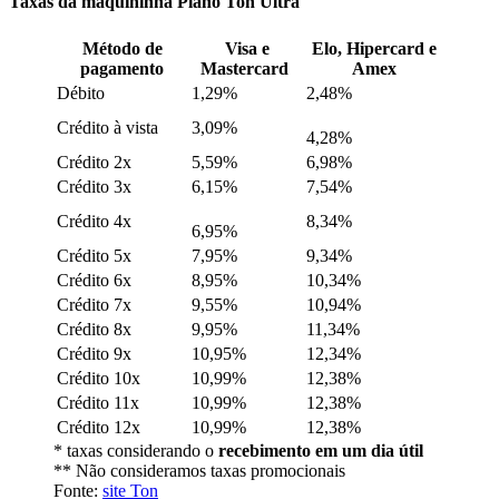
Taxas da maquininha Plano Ton Ultra
Método de
Visa e
Elo, Hipercard e
pagamento
Mastercard
Amex
Débito
1,29%
2,48%
Crédito à vista
3,09%
4,28%
Crédito 2x
5,59%
6,98%
Crédito 3x
6,15%
7,54%
Crédito 4x
8,34%
6,95%
Crédito 5x
7,95%
9,34%
Crédito 6x
8,95%
10,34%
Crédito 7x
9,55%
10,94%
Crédito 8x
9,95%
11,34%
Crédito 9x
10,95%
12,34%
Crédito 10x
10,99%
12,38%
Crédito 11x
10,99%
12,38%
Crédito 12x
10,99%
12,38%
* taxas considerando o
recebimento em um dia útil
** Não consideramos taxas promocionais
Fonte:
site Ton