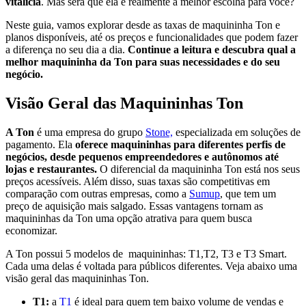
vitalícia
. Mas será que ela é realmente a melhor escolha para você?
Neste guia, vamos explorar desde as taxas de maquininha Ton e
planos disponíveis, até os preços e funcionalidades que podem fazer
a diferença no seu dia a dia.
Continue a leitura e descubra qual a
melhor maquininha da Ton para suas necessidades e do seu
negócio.
Visão Geral das Maquininhas Ton
A Ton
é uma empresa do grupo
Stone,
especializada em soluções de
pagamento. Ela
oferece maquininhas para diferentes perfis de
negócios, desde pequenos empreendedores e autônomos até
lojas e restaurantes.
O diferencial da maquininha Ton está nos seus
preços acessíveis. Além disso, suas taxas são competitivas em
comparação com outras empresas, como a
Sumup
, que tem um
preço de aquisição mais salgado. Essas vantagens tornam as
maquininhas da Ton uma opção atrativa para quem busca
economizar.
A Ton possui 5 modelos de maquininhas: T1,T2, T3 e T3 Smart.
Cada uma delas é voltada para públicos diferentes. Veja abaixo uma
visão geral das maquininhas Ton.
T1:
a
T1
é ideal para quem tem baixo volume de vendas e