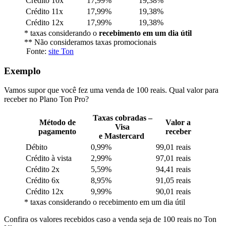
Crédito 10x
17,99%
19,38%
Crédito 11x
17,99%
19,38%
Crédito 12x
17,99%
19,38%
* taxas considerando o
recebimento em um dia útil
** Não consideramos taxas promocionais
Fonte:
site Ton
Exemplo
Vamos supor que você fez uma venda de 100 reais. Qual valor para
receber no Plano Ton Pro?
Taxas cobradas –
Método de
Valor a
Visa
pagamento
receber
e Mastercard
Débito
0,99%
99,01 reais
Crédito à vista
2,99%
97,01 reais
Crédito 2x
5,59%
94,41 reais
Crédito 6x
8,95%
91,05 reais
Crédito 12x
9,99%
90,01 reais
* taxas considerando o recebimento em um dia útil
Confira os valores recebidos caso a venda seja de 100 reais no Ton