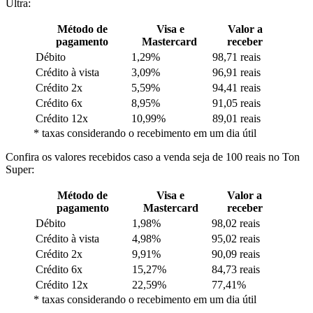
Ultra:
Método de
Visa e
Valor a
pagamento
Mastercard
receber
Débito
1,29%
98,71 reais
Crédito à vista
3,09%
96,91 reais
Crédito 2x
5,59%
94,41 reais
Crédito 6x
8,95%
91,05 reais
Crédito 12x
10,99%
89,01 reais
* taxas considerando o recebimento em um dia útil
Confira os valores recebidos caso a venda seja de 100 reais no Ton
Super:
Método de
Visa e
Valor a
pagamento
Mastercard
receber
Débito
1,98%
98,02 reais
Crédito à vista
4,98%
95,02 reais
Crédito 2x
9,91%
90,09 reais
Crédito 6x
15,27%
84,73 reais
Crédito 12x
22,59%
77,41%
* taxas considerando o recebimento em um dia útil