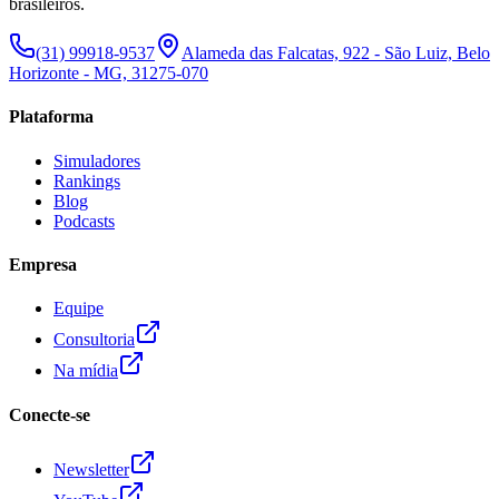
brasileiros.
(31) 99918-9537
Alameda das Falcatas, 922 - São Luiz, Belo
Horizonte - MG, 31275-070
Plataforma
Simuladores
Rankings
Blog
Podcasts
Empresa
Equipe
Consultoria
Na mídia
Conecte-se
Newsletter