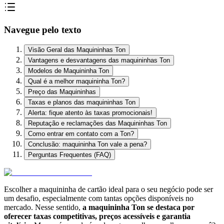
Navegue pelo texto
Visão Geral das Maquininhas Ton
Vantagens e desvantagens das maquininhas Ton
Modelos de Maquininha Ton
Qual é a melhor maquininha Ton?
Preço das Maquininhas
Taxas e planos das maquininhas Ton
Alerta: fique atento às taxas promocionais!
Reputação e reclamações das Maquininhas Ton
Como entrar em contato com a Ton?
Conclusão: maquininha Ton vale a pena?
Perguntas Frequentes (FAQ)
Escolher a
maquininha de cartão ideal para o seu negócio
pode ser
um desafio, especialmente com tantas opções disponíveis no
mercado. Nesse sentido,
a maquininha Ton se destaca por
oferecer taxas competitivas, preços acessíveis e garantia