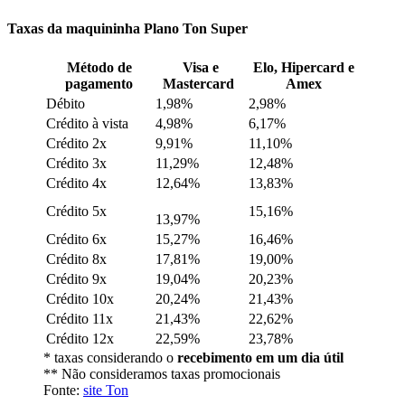
Taxas da maquininha Plano Ton Super
Método de
Visa e
Elo, Hipercard e
pagamento
Mastercard
Amex
Débito
1,98%
2,98%
Crédito à vista
4,98%
6,17%
Crédito 2x
9,91%
11,10%
Crédito 3x
11,29%
12,48%
Crédito 4x
12,64%
13,83%
Crédito 5x
15,16%
13,97%
Crédito 6x
15,27%
16,46%
Crédito 8x
17,81%
19,00%
Crédito 9x
19,04%
20,23%
Crédito 10x
20,24%
21,43%
Crédito 11x
21,43%
22,62%
Crédito 12x
22,59%
23,78%
* taxas considerando o
recebimento em um dia útil
** Não consideramos taxas promocionais
Fonte:
site Ton