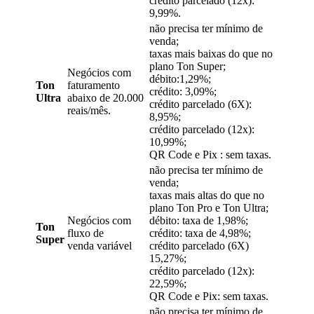
crédito parcelado (12x):
9,99%.
não precisa ter mínimo de
venda;
taxas mais baixas do que no
plano Ton Super;
Negócios com
débito:1,29%;
Ton
faturamento
crédito: 3,09%;
Ultra
abaixo de 20.000
crédito parcelado (6X):
reais/mês.
8,95%;
crédito parcelado (12x):
10,99%;
QR Code e Pix : sem taxas.
não precisa ter mínimo de
venda;
taxas mais altas do que no
plano Ton Pro e Ton Ultra;
Negócios com
débito: taxa de 1,98%;
Ton
fluxo de
crédito: taxa de 4,98%;
Super
venda variável
crédito parcelado (6X)
15,27%;
crédito parcelado (12x):
22,59%;
QR Code e Pix: sem taxas.
não precisa ter mínimo de