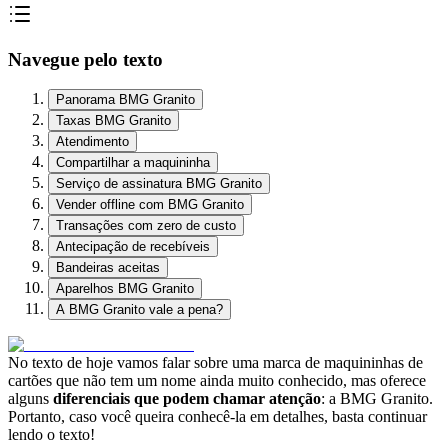
Navegue pelo texto
Panorama BMG Granito
Taxas BMG Granito
Atendimento
Compartilhar a maquininha
Serviço de assinatura BMG Granito
Vender offline com BMG Granito
Transações com zero de custo
Antecipação de recebíveis
Bandeiras aceitas
Aparelhos BMG Granito
A BMG Granito vale a pena?
No texto de hoje vamos falar sobre uma marca de maquininhas de
cartões que não tem um nome ainda muito conhecido, mas oferece
alguns
diferenciais que podem chamar atenção
: a BMG Granito.
Portanto, caso você queira conhecê-la em detalhes, basta continuar
lendo o texto!