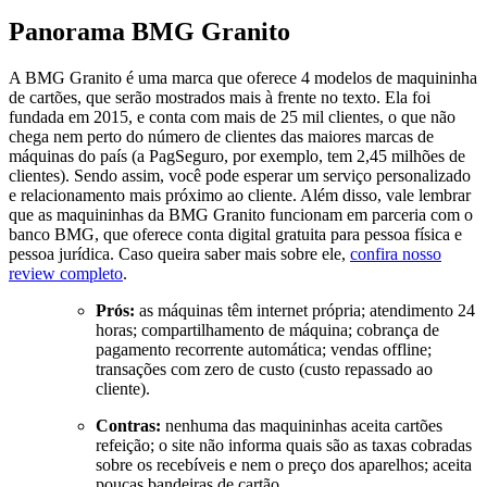
Panorama BMG Granito
A BMG Granito é uma marca que oferece 4 modelos de maquininha
de cartões, que serão mostrados mais à frente no texto. Ela foi
fundada em 2015, e conta com mais de 25 mil clientes, o que não
chega nem perto do número de clientes das maiores marcas de
máquinas do país (a PagSeguro, por exemplo, tem 2,45 milhões de
clientes). Sendo assim, você pode esperar um serviço personalizado
e relacionamento mais próximo ao cliente. Além disso, vale lembrar
que as maquininhas da BMG Granito funcionam em parceria com o
banco BMG, que oferece conta digital gratuita para pessoa física e
pessoa jurídica. Caso queira saber mais sobre ele,
confira nosso
review completo
.
Prós:
as máquinas têm internet própria; atendimento 24
horas; compartilhamento de máquina; cobrança de
pagamento recorrente automática; vendas offline;
transações com zero de custo (custo repassado ao
cliente).
Contras:
nenhuma das maquininhas aceita cartões
refeição; o site não informa quais são as taxas cobradas
sobre os recebíveis e nem o preço dos aparelhos; aceita
poucas bandeiras de cartão.