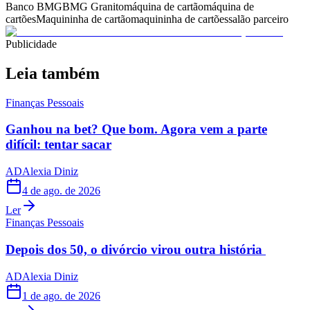
Banco BMG
BMG Granito
máquina de cartão
máquina de
cartões
Maquininha de cartão
maquininha de cartões
salão parceiro
Publicidade
Leia também
Finanças Pessoais
Ganhou na bet? Que bom. Agora vem a parte
difícil: tentar sacar
AD
Alexia Diniz
4 de ago. de 2026
Ler
Finanças Pessoais
Depois dos 50, o divórcio virou outra história
AD
Alexia Diniz
1 de ago. de 2026