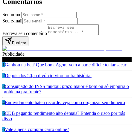
Comentários
Seu nome
Seu e-mail
Escreva seu comentário
Publicar
Publicidade
Leia também
1
Ganhou na bet? Que bom. Agora vem a parte difícil: tentar sacar
2
Depois dos 50, o divórcio virou outra história
3
Consignado do INSS mudou: prazo maior é bom ou só empurra o
problema pra frente?
4
Endividamento bateu recorde: veja como organizar seu dinheiro
5
CDB pagando rendimento alto demais? Entenda o risco por trás
disso
6
Vale a pena comprar carro online?