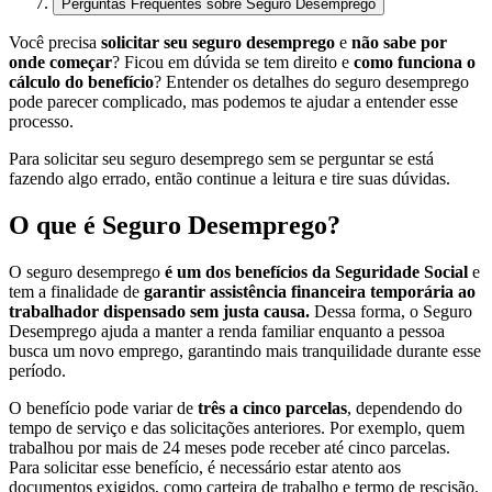
Perguntas Frequentes sobre Seguro Desemprego
Você precisa
solicitar seu seguro desemprego
e
não sabe por
onde começar
? Ficou em dúvida se tem direito e
como funciona o
cálculo do benefício
? Entender os detalhes do seguro desemprego
pode parecer complicado, mas podemos te ajudar a entender esse
processo.
Para solicitar seu seguro desemprego sem se perguntar se está
fazendo algo errado, então continue a leitura e tire suas dúvidas.
O que é Seguro Desemprego?
O seguro desemprego
é um dos benefícios da Seguridade Social
e
tem a finalidade de
garantir assistência financeira temporária ao
trabalhador dispensado sem justa causa.
Dessa forma, o Seguro
Desemprego ajuda a manter a renda familiar enquanto a pessoa
busca um novo emprego, garantindo mais tranquilidade durante esse
período.
O benefício pode variar de
três a cinco parcelas
, dependendo do
tempo de serviço e das solicitações anteriores. Por exemplo, quem
trabalhou por mais de 24 meses pode receber até cinco parcelas.
Para solicitar esse benefício, é necessário estar atento aos
documentos exigidos, como carteira de trabalho e termo de rescisão.