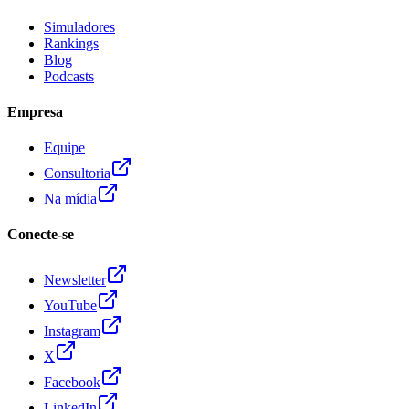
Simuladores
Rankings
Blog
Podcasts
Empresa
Equipe
Consultoria
Na mídia
Conecte-se
Newsletter
YouTube
Instagram
X
Facebook
LinkedIn