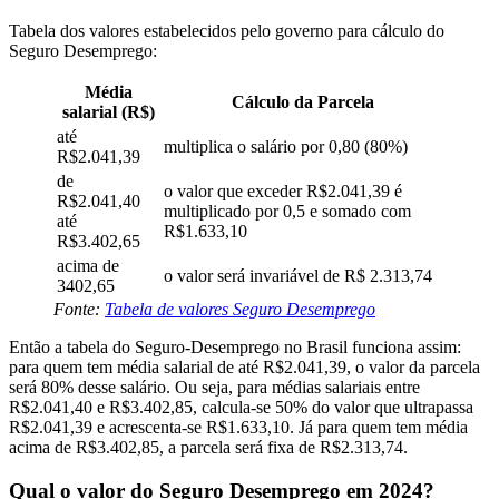
Tabela dos valores estabelecidos pelo governo para cálculo do
Seguro Desemprego:
Média
Cálculo da Parcela
salarial (R$)
até
multiplica o salário por 0,80 (80%)
R$2.041,39
de
o valor que exceder R$2.041,39 é
R$2.041,40
multiplicado por 0,5 e somado com
até
R$1.633,10
R$3.402,65
acima de
o valor será invariável de R$ 2.313,74
3402,65
Fonte:
Tabela de valores Seguro Desemprego
Então a tabela do Seguro-Desemprego no Brasil funciona assim:
para quem tem média salarial de até R$2.041,39, o valor da parcela
será 80% desse salário. Ou seja, para médias salariais entre
R$2.041,40 e R$3.402,85, calcula-se 50% do valor que ultrapassa
R$2.041,39 e acrescenta-se R$1.633,10. Já para quem tem média
acima de R$3.402,85, a parcela será fixa de R$2.313,74.
Qual o valor do Seguro Desemprego em 2024?