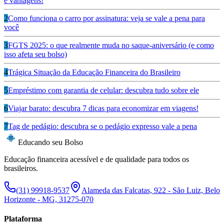
e vantagens!
2
Como funciona o carro por assinatura: veja se vale a pena para
você
3
FGTS 2025: o que realmente muda no saque-aniversário (e como
isso afeta seu bolso)
4
Trágica Situação da Educação Financeira do Brasileiro
5
Empréstimo com garantia de celular: descubra tudo sobre ele
6
Viajar barato: descubra 7 dicas para economizar em viagens!
7
Tag de pedágio: descubra se o pedágio expresso vale a pena
Educando seu Bolso
Educação financeira acessível e de qualidade para todos os
brasileiros.
(31) 99918-9537
Alameda das Falcatas, 922 - São Luiz, Belo
Horizonte - MG, 31275-070
Plataforma