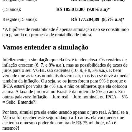
(15 anos):
R$ 185.013,00 (9,0% a.a)*
Resgate (15 anos):
R$ 177.204,89 (8,5% a.a)*
*A hipótese de rentabilidade é apenas simulação não se constituindo
em garantia ou promessa de rentabilidade futura.
Vamos entender a simulação
Infelizmente, a simulação que ela fez é tendenciosa. Os cenários de
inflação crescem (6, 7, e 8% a.a.), mas as possibilidades de taxas de
juros para o seu VGBL são cadentes (10, 9, e 8,5% a.a.). É bem
verdade que as taxas nominais devem cair, mas isso se deve à queda
também da inflação. Ou seja, se os juros forem para 9% é porque o
IPCA estará por volta de 4% a.a. e não os números que ela colocou
acima. A taxa de juro real no Brasil é da ordem de 5% ao ano. Em
outras palavras: Inflação + Juro real = Juro nominal, ou IPCA + 5%
= Selic. Entende?!
Por isso, simulei pra ela então usando apenas o juro real. Afinal se a
Márcia for receber este seguro daqui a 15 anos, ela vai querer que
ele tenha o mesmo poder de compra de R$ 75 mil hoje, não é
mesmo?!