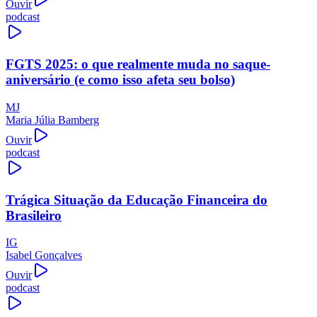
Ouvir
podcast
FGTS 2025: o que realmente muda no saque-
aniversário (e como isso afeta seu bolso)
MJ
Maria Júlia Bamberg
Ouvir
podcast
Trágica Situação da Educação Financeira do
Brasileiro
IG
Isabel Gonçalves
Ouvir
podcast