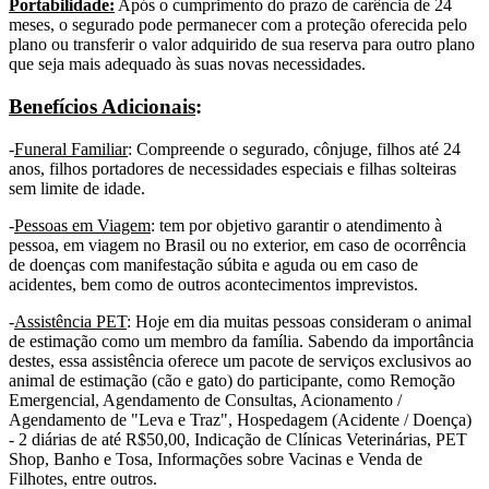
Portabilidade:
Após o cumprimento do prazo de carência de 24
meses, o segurado pode permanecer com a proteção oferecida pelo
plano ou transferir o valor adquirido de sua reserva para outro plano
que seja mais adequado às suas novas necessidades.
Benefícios Adicionais
:
-
Funeral Familiar
: Compreende o segurado, cônjuge, filhos até 24
anos, filhos portadores de necessidades especiais e filhas solteiras
sem limite de idade.
-
Pessoas em Viagem
: tem por objetivo garantir o atendimento à
pessoa, em viagem no Brasil ou no exterior, em caso de ocorrência
de doenças com manifestação súbita e aguda ou em caso de
acidentes, bem como de outros acontecimentos imprevistos.
-
Assistência PET
: Hoje em dia muitas pessoas consideram o animal
de estimação como um membro da família. Sabendo da importância
destes, essa assistência oferece um pacote de serviços exclusivos ao
animal de estimação (cão e gato) do participante, como Remoção
Emergencial, Agendamento de Consultas, Acionamento /
Agendamento de "Leva e Traz", Hospedagem (Acidente / Doença)
- 2 diárias de até R$50,00, Indicação de Clínicas Veterinárias, PET
Shop, Banho e Tosa, Informações sobre Vacinas e Venda de
Filhotes, entre outros.