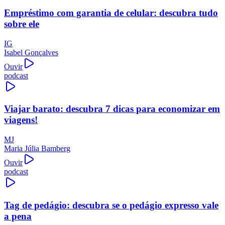
Empréstimo com garantia de celular: descubra tudo
sobre ele
IG
Isabel Gonçalves
Ouvir
podcast
Viajar barato: descubra 7 dicas para economizar em
viagens!
MJ
Maria Júlia Bamberg
Ouvir
podcast
Tag de pedágio: descubra se o pedágio expresso vale
a pena