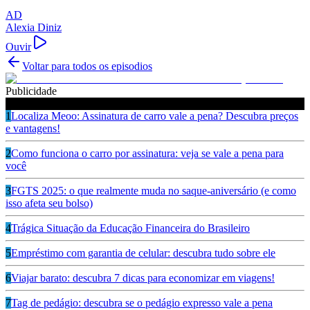
AD
Alexia Diniz
Ouvir
Voltar para todos os episodios
Publicidade
Ouça também
1
Localiza Meoo: Assinatura de carro vale a pena? Descubra preços
e vantagens!
2
Como funciona o carro por assinatura: veja se vale a pena para
você
3
FGTS 2025: o que realmente muda no saque-aniversário (e como
isso afeta seu bolso)
4
Trágica Situação da Educação Financeira do Brasileiro
5
Empréstimo com garantia de celular: descubra tudo sobre ele
6
Viajar barato: descubra 7 dicas para economizar em viagens!
7
Tag de pedágio: descubra se o pedágio expresso vale a pena