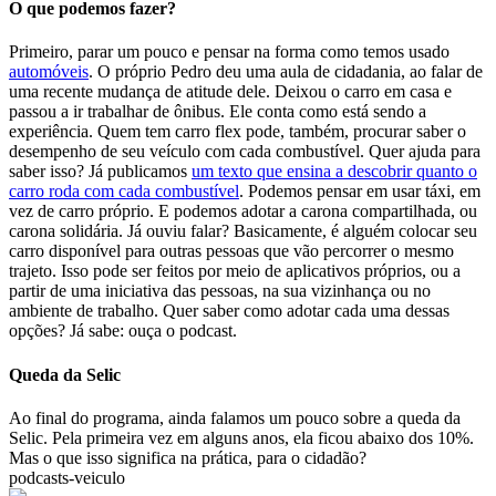
O que podemos fazer?
Primeiro, parar um pouco e pensar na forma como temos usado
automóveis
. O próprio Pedro deu uma aula de cidadania, ao falar de
uma recente mudança de atitude dele. Deixou o carro em casa e
passou a ir trabalhar de ônibus. Ele conta como está sendo a
experiência. Quem tem carro flex pode, também, procurar saber o
desempenho de seu veículo com cada combustível. Quer ajuda para
saber isso? Já publicamos
um texto que ensina a descobrir quanto o
carro roda com cada combustível
. Podemos pensar em usar táxi, em
vez de carro próprio. E podemos adotar a carona compartilhada, ou
carona solidária. Já ouviu falar? Basicamente, é alguém colocar seu
carro disponível para outras pessoas que vão percorrer o mesmo
trajeto. Isso pode ser feitos por meio de aplicativos próprios, ou a
partir de uma iniciativa das pessoas, na sua vizinhança ou no
ambiente de trabalho. Quer saber como adotar cada uma dessas
opções? Já sabe: ouça o podcast.
.
Queda da Selic
Ao final do programa, ainda falamos um pouco sobre a queda da
Selic. Pela primeira vez em alguns anos, ela ficou abaixo dos 10%.
Mas o que isso significa na prática, para o cidadão?
podcasts-veiculo