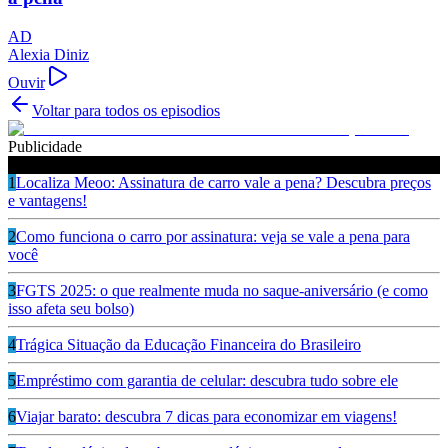
AD
Alexia Diniz
Ouvir
Voltar para todos os episodios
Publicidade
Ouça também
1
Localiza Meoo: Assinatura de carro vale a pena? Descubra preços
e vantagens!
2
Como funciona o carro por assinatura: veja se vale a pena para
você
3
FGTS 2025: o que realmente muda no saque-aniversário (e como
isso afeta seu bolso)
4
Trágica Situação da Educação Financeira do Brasileiro
5
Empréstimo com garantia de celular: descubra tudo sobre ele
6
Viajar barato: descubra 7 dicas para economizar em viagens!