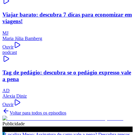
Viajar barato: descubra 7 dicas para economizar em
viagens!
MJ
Maria Júlia Bamberg
Ouvir
podcast
Tag de pedágio: descubra se o pedágio expresso vale
a pena
AD
Alexia Diniz
Ouvir
Voltar para todos os episodios
Publicidade
Ouça também
1
Localiza Meoo: Assinatura de carro vale a pena? Descubra preços