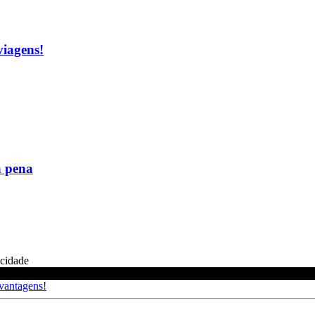
viagens!
a pena
icidade
 vantagens!