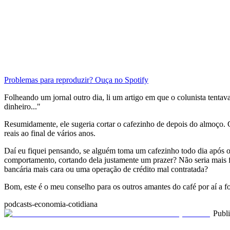
Problemas para reproduzir? Ouça no Spotify
Folheando um jornal outro dia, li um artigo em que o colunista tentav
dinheiro..."
Resumidamente, ele sugeria cortar o cafezinho de depois do almoço.
reais ao final de vários anos.
Daí eu fiquei pensando, se alguém toma um cafezinho todo dia após o
comportamento, cortando dela justamente um prazer? Não seria mais fác
bancária mais cara ou uma operação de crédito mal contratada?
Bom, este é o meu conselho para os outros amantes do café por aí a fo
podcasts-economia-cotidiana
Publ