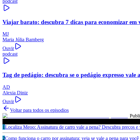
podcast
Viajar barato: descubra 7 dicas para economizar em 
MJ
Maria Júlia Bamberg
Ouvir
podcast
Tag de pedágio: descubra se o pedágio expresso vale 
AD
Alexia Diniz
Ouvir
Voltar para todos os episodios
Publ
Ouça também
1
Localiza Meoo: Assinatura de carro vale a pena? Descubra preços e
2
Como funciona o carro por assinatura: veja se vale a pena para você