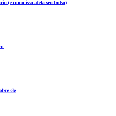
o (e como isso afeta seu bolso)
ro
obre ele