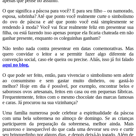
apenas que pense no assunto.
O que significa a páscoa para você? E para seu filho – ou namorado,
esposa, sobrinha? Até que ponto você realmente curte o simbolismo
do ovo de páscoa e até que ponto você está simplesmente se
rendendo à moda? Você vai ficar realmente feliz em presentear sua
filha, ou está fazendo isso apenas porque ela ficaria chateada em não
ganhar presente, enquanto os coleguinhas ganham?
Não tenho nada contra presentear em datas comemorativas. Mas
quero convidar o leitor a se permitir fazer algo diferente da
convenção social, caso ele queira ou precise. Aliás, isso já foi falado
aqui no blog
.
O que pode ser feito, então, para vivenciar o simbolismo sem aderir
ao consumismo e sem gastar muito dinheiro, ou gastá-lo
melhor? Hoje em dia é possível, por exemplo, encontrar belos e
saborosos ovos artesanais, feitos em casa ou em pequenas fábricas.
Frequentemente, feitos com o mesmo chocolate das marcas famosas
e caras. Já procurou na sua vizinhança?
Uma família numerosa pode celebrar a espiritualidade da páscoa
com uma bela sobremesa no almoço de domingo. Se as crianças
participarem da preparação da sobremesa, melhor ainda. Mais
prazeroso e inesquecível do que cada uma devorar seu ovo e curtir
seu brinquedinho por alguns dias, e depois deixá-lo jogado. Além de