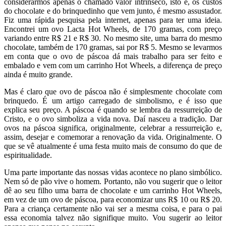
considerarmos apenas o chamado valor intrínseco, isto é, os custos
do chocolate e do brinquedinho que vem junto, é mesmo assustador.
Fiz uma rápida pesquisa pela internet, apenas para ter uma ideia.
Encontrei um ovo Lacta Hot Wheels, de 170 gramas, com preço
variando entre R$ 21 e R$ 30. No mesmo site, uma barra do mesmo
chocolate, também de 170 gramas, sai por R$ 5. Mesmo se levarmos
em conta que o ovo de páscoa dá mais trabalho para ser feito e
embalado e vem com um carrinho Hot Wheels, a diferença de preço
ainda é muito grande.
Mas é claro que ovo de páscoa não é simplesmente chocolate com
brinquedo. É um artigo carregado de simbolismo, e é isso que
explica seu preço. A páscoa é quando se lembra da ressurreição de
Cristo, e o ovo simboliza a vida nova. Daí nasceu a tradição. Dar
ovos na páscoa significa, originalmente, celebrar a ressurreição e,
assim, desejar e comemorar a renovação da vida. Originalmente. O
que se vê atualmente é uma festa muito mais de consumo do que de
espiritualidade.
Uma parte importante das nossas vidas acontece no plano simbólico.
Nem só de pão vive o homem. Portanto, não vou sugerir que o leitor
dê ao seu filho uma barra de chocolate e um carrinho Hot Wheels,
em vez de um ovo de páscoa, para economizar uns R$ 10 ou R$ 20.
Para a criança certamente não vai ser a mesma coisa, e para o pai
essa economia talvez não signifique muito. Vou sugerir ao leitor