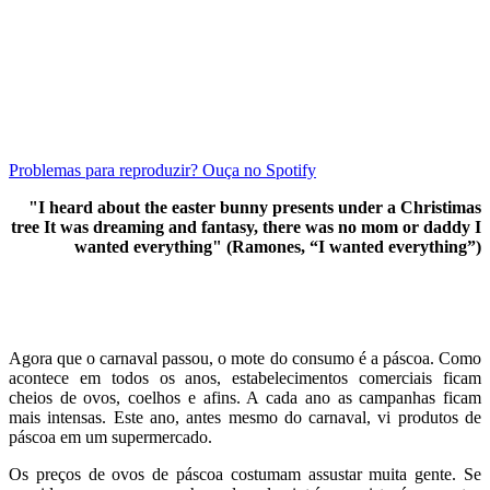
Problemas para reproduzir? Ouça no Spotify
"I heard about the easter bunny presents under a Christimas
tree
It was dreaming and fantasy, there was no mom or daddy
I
wanted everything"
(Ramones, “I wanted everything”)
Agora que o carnaval passou, o mote do consumo é a páscoa. Como
acontece em todos os anos, estabelecimentos comerciais ficam
cheios de ovos, coelhos e afins. A cada ano as campanhas ficam
mais intensas. Este ano, antes mesmo do carnaval, vi produtos de
páscoa em um supermercado.
Os preços de ovos de páscoa costumam assustar muita gente. Se