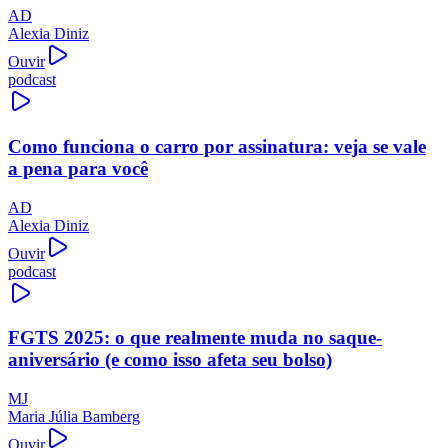
AD
Alexia Diniz
Ouvir
podcast
Como funciona o carro por assinatura: veja se vale
a pena para você
AD
Alexia Diniz
Ouvir
podcast
FGTS 2025: o que realmente muda no saque-
aniversário (e como isso afeta seu bolso)
MJ
Maria Júlia Bamberg
Ouvir