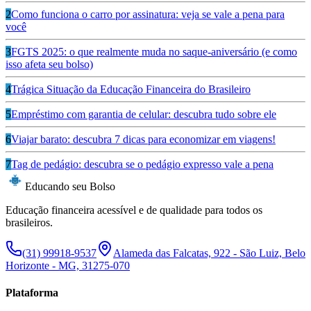
2
Como funciona o carro por assinatura: veja se vale a pena para
você
3
FGTS 2025: o que realmente muda no saque-aniversário (e como
isso afeta seu bolso)
4
Trágica Situação da Educação Financeira do Brasileiro
5
Empréstimo com garantia de celular: descubra tudo sobre ele
6
Viajar barato: descubra 7 dicas para economizar em viagens!
7
Tag de pedágio: descubra se o pedágio expresso vale a pena
Educando seu Bolso
Educação financeira acessível e de qualidade para todos os
brasileiros.
(31) 99918-9537
Alameda das Falcatas, 922 - São Luiz, Belo
Horizonte - MG, 31275-070
Plataforma