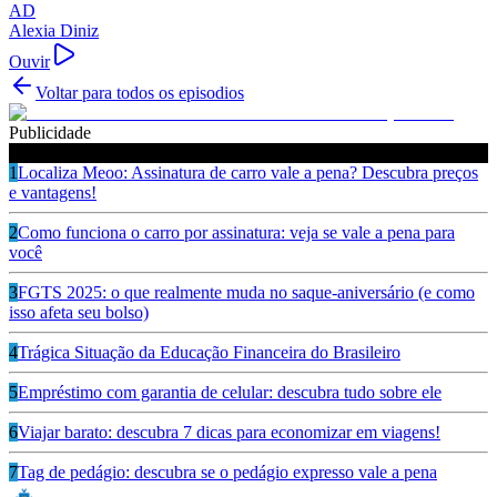
AD
Alexia Diniz
Ouvir
Voltar para todos os episodios
Publicidade
Ouça também
1
Localiza Meoo: Assinatura de carro vale a pena? Descubra preços
e vantagens!
2
Como funciona o carro por assinatura: veja se vale a pena para
você
3
FGTS 2025: o que realmente muda no saque-aniversário (e como
isso afeta seu bolso)
4
Trágica Situação da Educação Financeira do Brasileiro
5
Empréstimo com garantia de celular: descubra tudo sobre ele
6
Viajar barato: descubra 7 dicas para economizar em viagens!
7
Tag de pedágio: descubra se o pedágio expresso vale a pena