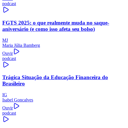
podcast
FGTS 2025: o que realmente muda no saque-
aniversário (e como isso afeta seu bolso)
MJ
Maria Júlia Bamberg
Ouvir
podcast
Trágica Situação da Educação Financeira do
Brasileiro
IG
Isabel Gonçalves
Ouvir
podcast