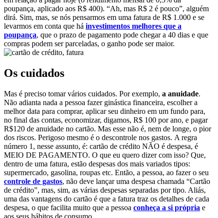
poupança, aplicado aos R$ 400). “Ah, mas R$ 2 é pouco”, alguém
dirá. Sim, mas, se nós pensarmos em uma fatura de R$ 1.000 e se
levarmos em conta que há
investimentos melhores que a
poupança
, que o prazo de pagamento pode chegar a 40 dias e que
compras podem ser parceladas, o ganho pode ser maior.
Os cuidados
Mas é preciso tomar vários cuidados. Por exemplo,
a anuidade
.
Não adianta nada a pessoa fazer ginástica financeira, escolher a
melhor data para comprar, aplicar seu dinheiro em um fundo para,
no final das contas, economizar, digamos, R$ 100 por ano, e pagar
R$120 de anuidade no cartão. Mas esse não é, nem de longe, o pior
dos riscos. Perigoso mesmo é o descontrole nos gastos. A regra
número 1, nesse assunto, é: cartão de crédito NÃO é despesa, é
MEIO DE PAGAMENTO. O que eu quero dizer com isso? Que,
dentro de uma fatura, estão despesas dos mais variados tipos:
supermercado, gasolina, roupas etc. Então, a pessoa, ao fazer o seu
controle de gastos
, não deve lançar uma despesa chamada “Cartão
de crédito”, mas, sim, as várias despesas separadas por tipo. Aliás,
uma das vantagens do cartão é que a fatura traz os detalhes de cada
despesa, o que facilita muito que a pessoa
conheça a si própria
e
aos seus hábitos de consumo.