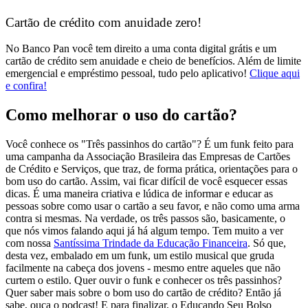
Cartão de crédito com anuidade zero!
No
Banco Pan
você tem direito a uma conta digital grátis e um
cartão de crédito sem anuidade e cheio de benefícios. Além de limite
emergencial e empréstimo pessoal, tudo pelo aplicativo!
Clique aqui
e confira!
Como melhorar o uso do cartão?
Você conhece os "Três passinhos do cartão"? É um funk feito para
uma campanha da Associação Brasileira das Empresas de Cartões
de Crédito e Serviços, que traz, de forma prática, orientações para o
bom uso do cartão. Assim, vai ficar difícil de você esquecer essas
dicas. É uma maneira criativa e lúdica de informar e educar as
pessoas sobre como usar o cartão a seu favor, e não como uma arma
contra si mesmas. Na verdade, os três passos são, basicamente, o
que nós vimos falando aqui já há algum tempo. Tem muito a ver
com nossa
Santíssima Trindade da Educação Financeira
. Só que,
desta vez, embalado em um funk, um estilo musical que gruda
facilmente na cabeça dos jovens - mesmo entre aqueles que não
curtem o estilo. Quer ouvir o funk e conhecer os três passinhos?
Quer saber mais sobre o bom uso do cartão de crédito? Então já
sabe, ouça o podcast! E para finalizar, o Educando Seu Bolso