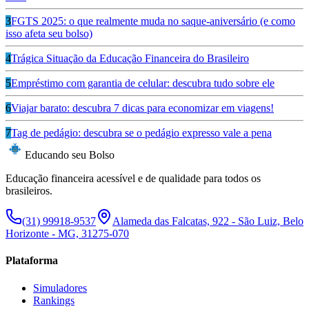
3
FGTS 2025: o que realmente muda no saque-aniversário (e como
isso afeta seu bolso)
4
Trágica Situação da Educação Financeira do Brasileiro
5
Empréstimo com garantia de celular: descubra tudo sobre ele
6
Viajar barato: descubra 7 dicas para economizar em viagens!
7
Tag de pedágio: descubra se o pedágio expresso vale a pena
Educando seu Bolso
Educação financeira acessível e de qualidade para todos os
brasileiros.
(31) 99918-9537
Alameda das Falcatas, 922 - São Luiz, Belo
Horizonte - MG, 31275-070
Plataforma
Simuladores
Rankings