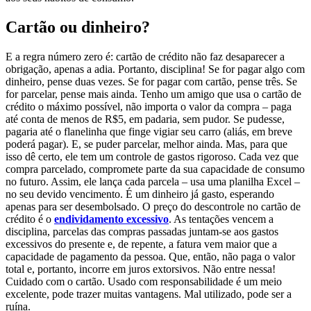
Cartão ou dinheiro?
E a regra número zero é: cartão de crédito não faz desaparecer a
obrigação, apenas a adia. Portanto, disciplina! Se for pagar algo com
dinheiro, pense duas vezes. Se for pagar com cartão, pense três. Se
for parcelar, pense mais ainda. Tenho um amigo que usa o cartão de
crédito o máximo possível, não importa o valor da compra – paga
até conta de menos de R$5, em padaria, sem pudor. Se pudesse,
pagaria até o flanelinha que finge vigiar seu carro (aliás, em breve
poderá pagar). E, se puder parcelar, melhor ainda. Mas, para que
isso dê certo, ele tem um controle de gastos rigoroso. Cada vez que
compra parcelado, compromete parte da sua capacidade de consumo
no futuro. Assim, ele lança cada parcela – usa uma planilha Excel –
no seu devido vencimento. É um dinheiro já gasto, esperando
apenas para ser desembolsado. O preço do descontrole no cartão de
crédito é o
endividamento excessivo
. As tentações vencem a
disciplina, parcelas das compras passadas juntam-se aos gastos
excessivos do presente e, de repente, a fatura vem maior que a
capacidade de pagamento da pessoa. Que, então, não paga o valor
total e, portanto, incorre em juros extorsivos. Não entre nessa!
Cuidado com o cartão. Usado com responsabilidade é um meio
excelente, pode trazer muitas vantagens. Mal utilizado, pode ser a
ruína.