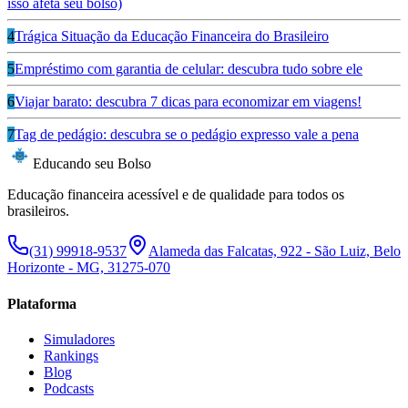
isso afeta seu bolso)
4
Trágica Situação da Educação Financeira do Brasileiro
5
Empréstimo com garantia de celular: descubra tudo sobre ele
6
Viajar barato: descubra 7 dicas para economizar em viagens!
7
Tag de pedágio: descubra se o pedágio expresso vale a pena
Educando seu Bolso
Educação financeira acessível e de qualidade para todos os
brasileiros.
(31) 99918-9537
Alameda das Falcatas, 922 - São Luiz, Belo
Horizonte - MG, 31275-070
Plataforma
Simuladores
Rankings
Blog
Podcasts