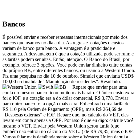
Bancos
É possível enviar e receber remessas internacionais por meio dos
bancos que usamos no dia a dia. As regras e cotações e custos
variam de banco para banco. A vantagem é a praticidade e
segurança. A desvantagem é que a cotação utilizada pode ser ruim e
as tarifas podem ser altas. Então, atenção. O Banco do Brasil, por
exemplo, oferece 3 opções. Você pode enviar dinheiro entre contas
do próprio BB, entre diferentes bancos, ou usando a Western Union.
Fiz uma pesquisa no dia 10 de outubro. Simulei que enviaria USD$
100,00 na finalidade “Manutenção de residentes”. Resultado:
Repare que enviar para uma
conta do mesmo banco ficou muito mais barato. O único custo extra
foi o IOF, e a cotação era a do dólar comercial, R$ 3,778. Enviar
para outro banco foi a opção mais cara. Foi cobrada uma tarifa de
R$ 110 pela Ordem de Pagamento (OPE), mais R$ 264,69 de
“Despesas externas” e IOF. Repare que, no cálculo do VET, eles
levam em conta apenas a OPE. Por isso é que eu digo: calcule você
mesmo o VET. Enviar pela Western Union gerou tarifa (que
também não entrou no cálculo do VET...) de R$ 79,35, mais o IOF.
Vamos falar mais detalhadamente sobre a Western Union daqui a