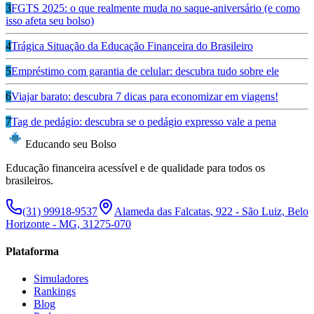
3
FGTS 2025: o que realmente muda no saque-aniversário (e como
isso afeta seu bolso)
4
Trágica Situação da Educação Financeira do Brasileiro
5
Empréstimo com garantia de celular: descubra tudo sobre ele
6
Viajar barato: descubra 7 dicas para economizar em viagens!
7
Tag de pedágio: descubra se o pedágio expresso vale a pena
Educando seu Bolso
Educação financeira acessível e de qualidade para todos os
brasileiros.
(31) 99918-9537
Alameda das Falcatas, 922 - São Luiz, Belo
Horizonte - MG, 31275-070
Plataforma
Simuladores
Rankings
Blog