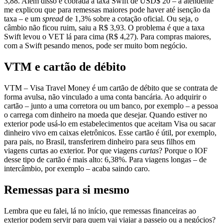
3,88. Além disso é cobrada a taxa Swift de USD$ 20 – a atendente
me explicou que para remessas maiores pode haver até isenção da
taxa – e um
spread
de 1,3% sobre a cotação oficial. Ou seja, o
câmbio não ficou ruim, saiu a R$ 3,93. O problema é que a taxa
Swift levou o VET lá para cima (R$ 4,27). Para compras maiores,
com a Swift pesando menos, pode ser muito bom negócio.
VTM e cartão de débito
VTM – Visa Travel Money é um cartão de débito que se contrata de
forma avulsa, não vinculado a uma conta bancária. Ao adquirir o
cartão – junto a uma corretora ou um banco, por exemplo – a pessoa
o carrega com dinheiro na moeda que desejar. Quando estiver no
exterior pode usá-lo em estabelecimentos que aceitam Visa ou sacar
dinheiro vivo em caixas eletrônicos. Esse cartão é útil, por exemplo,
para pais, no Brasil, transferirem dinheiro para seus filhos em
viagens curtas ao exterior. Por que viagens
curtas
? Porque o IOF
desse tipo de cartão é mais alto: 6,38%. Para viagens longas – de
intercâmbio, por exemplo – acaba saindo caro.
Remessas para si mesmo
Lembra que eu falei, lá no início, que remessas financeiras ao
exterior podem servir para quem vai viajar a passeio ou a negócios?