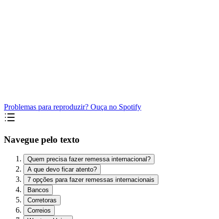
Problemas para reproduzir? Ouça no Spotify
Navegue pelo texto
Quem precisa fazer remessa internacional?
A que devo ficar atento?
7 opções para fazer remessas internacionais
Bancos
Corretoras
Correios