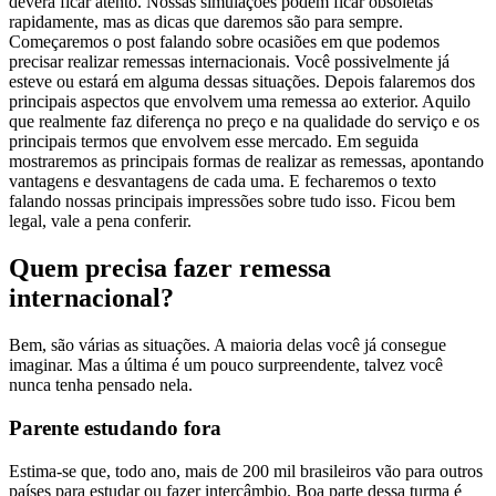
deverá ficar atento. Nossas simulações podem ficar obsoletas
rapidamente, mas as dicas que daremos são para sempre.
Começaremos o post falando sobre ocasiões em que podemos
precisar realizar remessas internacionais. Você possivelmente já
esteve ou estará em alguma dessas situações. Depois falaremos dos
principais aspectos que envolvem uma remessa ao exterior. Aquilo
que realmente faz diferença no preço e na qualidade do serviço e os
principais termos que envolvem esse mercado. Em seguida
mostraremos as principais formas de realizar as remessas, apontando
vantagens e desvantagens de cada uma. E fecharemos o texto
falando nossas principais impressões sobre tudo isso. Ficou bem
legal, vale a pena conferir.
Quem precisa fazer remessa
internacional?
Bem, são várias as situações. A maioria delas você já consegue
imaginar. Mas a última é um pouco surpreendente, talvez você
nunca tenha pensado nela.
Parente estudando fora
Estima-se que, todo ano, mais de 200 mil brasileiros vão para outros
países para estudar ou fazer intercâmbio. Boa parte dessa turma é