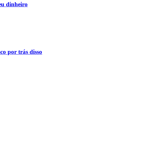
eu dinheiro
o por trás disso