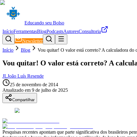
Educando seu Bolso
Início
Ferramentas
Blog
Podcasts
Autores
Consultoria
Newsletter
Início
Blog
Vou quitar! O valor está correto? A calculadora do 
Vou quitar! O valor está correto? A calcul
JL
João Luís Resende
25 de novembro de 2014
Atualizado em
9 de julho de 2025
Compartilhar
Pesquisas recentes apontam que parte significativa dos brasileiros pe