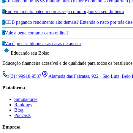
3
Consignado do INSS mudou: prazo maior é bom ou só empurra o pr
4
Endividamento bateu recorde: veja como organizar seu dinheiro
5
CDB pagando rendimento alto demais? Entenda o risco por trás diss
6
Vale a pena comprar carro online?
7
Você precisa bloquear as casas de aposta
Educando seu Bolso
Educação financeira acessível e de qualidade para todos os brasileiros
(31) 99918-9537
Alameda das Falcatas, 922 - São Luiz, Belo
Plataforma
Simuladores
Rankings
Blog
Podcasts
Empresa