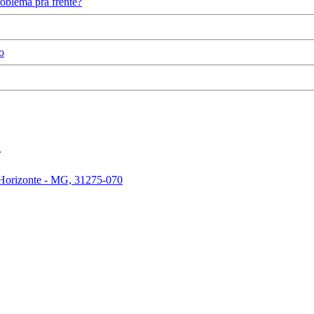
oblema pra frente?
o
.
 Horizonte - MG, 31275-070