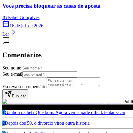
Você precisa bloquear as casas de aposta
IG
Isabel Gonçalves
16 de jul. de 2026
Ler
Comentários
Seu nome
Seu e-mail
Escreva seu comentário
Publicar
Publ
Leia também
1
Ganhou na bet? Que bom. Agora vem a parte difícil: tentar sacar
2
Depois dos 50, o divórcio virou outra história