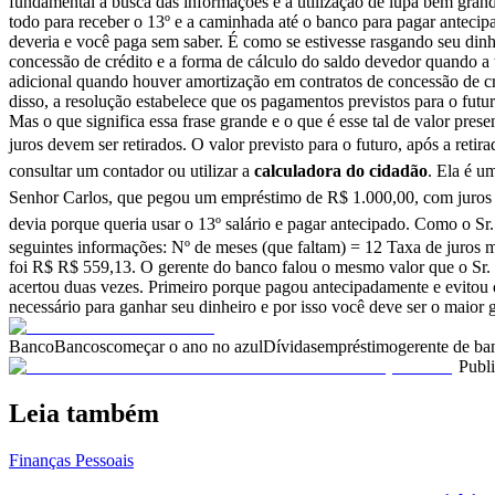
fundamental a busca das informações e a utilização de lupa bem grande
todo para receber o 13º e a caminhada até o banco para pagar antecip
deveria e você paga sem saber. É como se estivesse rasgando seu d
concessão de crédito e a forma de cálculo do saldo devedor quando a ta
adicional quando houver amortização em contratos de concessão de cr
disso, a resolução estabelece que os pagamentos previstos para o futu
Mas o que significa essa frase grande e o que é esse tal de valor pr
juros devem ser retirados. O valor previsto para o futuro, após a ret
consultar um contador ou utilizar a
calculadora do cidadão
. Ela é u
Senhor Carlos, que pegou um empréstimo de R$ 1.000,00, com juros d
devia porque queria usar o 13º salário e pagar antecipado.
Como o Sr. 
seguintes informações: Nº de meses (que faltam) = 12 Taxa de juros me
foi R$ R$ 559,13. O gerente do banco falou o mesmo valor que o Sr. Ca
acertou duas vezes. Primeiro porque pagou antecipadamente e evitou os
necessário para ganhar seu dinheiro e por isso você deve ser o maior 
Banco
Bancos
começar o ano no azul
Dívidas
empréstimo
gerente de ba
Publ
Leia também
Finanças Pessoais