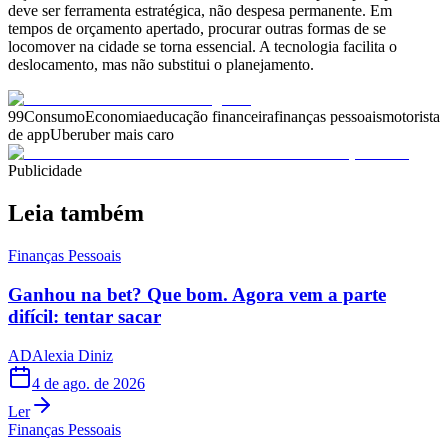
deve ser ferramenta estratégica, não despesa permanente. Em
tempos de orçamento apertado, procurar outras formas de se
locomover na cidade se torna essencial. A tecnologia facilita o
deslocamento, mas não substitui o planejamento.
99
Consumo
Economia
educação financeira
finanças pessoais
motorista
de app
Uber
uber mais caro
Publicidade
Leia também
Finanças Pessoais
Ganhou na bet? Que bom. Agora vem a parte
difícil: tentar sacar
AD
Alexia Diniz
4 de ago. de 2026
Ler
Finanças Pessoais