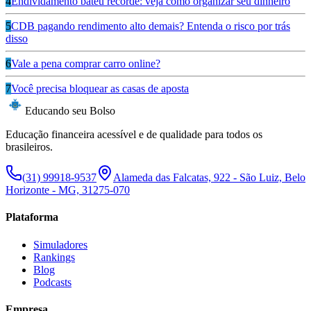
4
Endividamento bateu recorde: veja como organizar seu dinheiro
5
CDB pagando rendimento alto demais? Entenda o risco por trás
disso
6
Vale a pena comprar carro online?
7
Você precisa bloquear as casas de aposta
Educando seu Bolso
Educação financeira acessível e de qualidade para todos os
brasileiros.
(31) 99918-9537
Alameda das Falcatas, 922 - São Luiz, Belo
Horizonte - MG, 31275-070
Plataforma
Simuladores
Rankings
Blog
Podcasts
Empresa