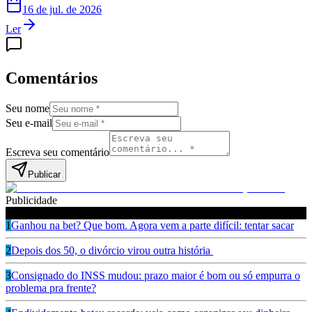
16 de jul. de 2026
Ler
Comentários
Seu nome
Seu e-mail
Escreva seu comentário
Publicar
Publicidade
Leia também
1
Ganhou na bet? Que bom. Agora vem a parte difícil: tentar sacar
2
Depois dos 50, o divórcio virou outra história
3
Consignado do INSS mudou: prazo maior é bom ou só empurra o
problema pra frente?