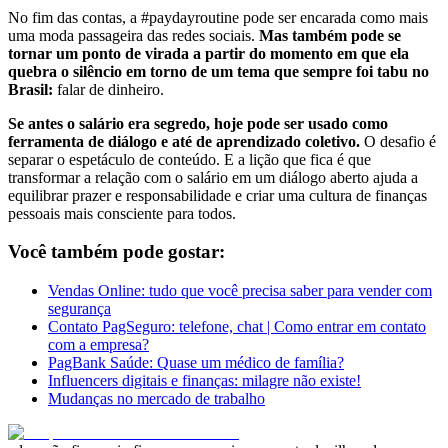
No fim das contas, a #paydayroutine pode ser encarada como mais
uma moda passageira das redes sociais.
Mas também pode se
tornar um ponto de virada a partir do momento em que ela
quebra o silêncio em torno de um tema que sempre foi tabu no
Brasil:
falar de dinheiro.
Se antes o salário era segredo, hoje pode ser usado como
ferramenta de diálogo e até de aprendizado coletivo.
O desafio é
separar o espetáculo de conteúdo. E a lição que fica é que
transformar a relação com o salário em um diálogo aberto ajuda a
equilibrar prazer e responsabilidade e criar uma cultura de finanças
pessoais mais consciente para todos.
Você também pode gostar:
Vendas Online: tudo que você precisa saber para vender com
segurança
Contato PagSeguro: telefone, chat | Como entrar em contato
com a empresa?
PagBank Saúde: Quase um médico de família?
Influencers digitais e finanças: milagre não existe!
Mudanças no mercado de trabalho