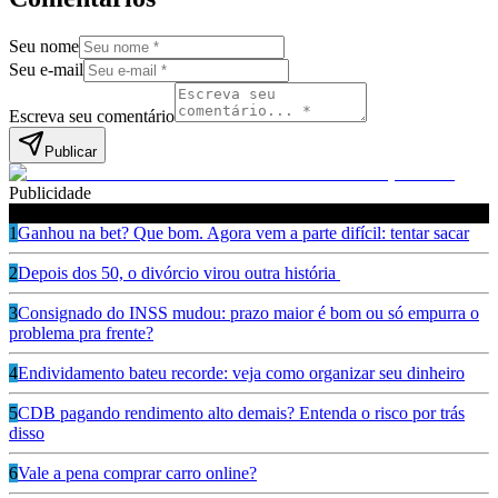
Seu nome
Seu e-mail
Escreva seu comentário
Publicar
Publicidade
Leia também
1
Ganhou na bet? Que bom. Agora vem a parte difícil: tentar sacar
2
Depois dos 50, o divórcio virou outra história
3
Consignado do INSS mudou: prazo maior é bom ou só empurra o
problema pra frente?
4
Endividamento bateu recorde: veja como organizar seu dinheiro
5
CDB pagando rendimento alto demais? Entenda o risco por trás
disso
6
Vale a pena comprar carro online?