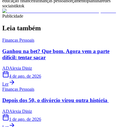
educação financeira
finanças pessoais
orçamento
planilha
redes
sociais
tiktok
Publicidade
Leia também
Finanças Pessoais
Ganhou na bet? Que bom. Agora vem a parte
difícil: tentar sacar
AD
Alexia Diniz
4 de ago. de 2026
Ler
Finanças Pessoais
Depois dos 50, o divórcio virou outra história
AD
Alexia Diniz
1 de ago. de 2026