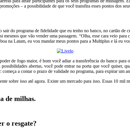
aéreas para atrair participantes para os seus programas de milhagem. E
 promoções – a possibilidade de que você transfira esses pontos dos se
o sair do programa de fidelidade que eu tenho no banco, no cartão de cré
si mesmos que vão vender uma passagem. “Olha, esse cara veio para cá
a boa na Latam, eu vou mandar meus pontos para a Multiplus e lá eu vo
um poder de fogo maior, é bom você adiar a transferência do banco par
possibilidades abertas, você pode entrar na porta que você quiser, qu
or: começa a contar o prazo de validade no programa, para expirar um an
nte sobre isso até agora. Existe um mercado para isso. Essas 10 mil mi
a de milhas.
er o resgate?