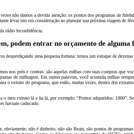
 vezes não damos a devida atenção: os pontos dos programas de fidelida
ante levar isto em consideração ao planejar sua próxima viagem de féri
a rádio Inconfidência.
gem, podem entrar no orçamento de alguma
leiros desperdiçando uma pequena fortuna: temos um estoque de dezenas
armos nos prós e contras: são aquelas milhas com suas compras que voc
rogramas de milhagem. Em outras palavras, você acumula milhas sempr
ara o extrato do programa, que estão, muitas vezes, dentro dos extratos
 o meu extrato lá e lia lá, por exemplo: “Pontos adquiridos: 1000”. Se
eles haviam caducado.
, obviamente, não é dinheiro, não são Reais, são pontos de programas