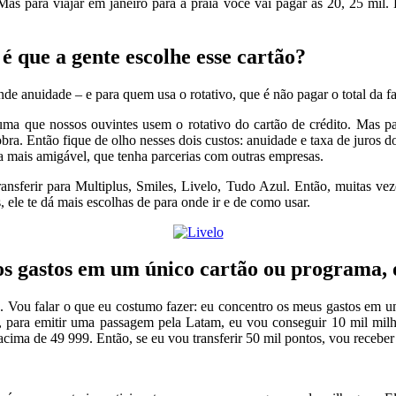
 para viajar em janeiro para a praia você vai pagar as 20, 25 mil. En
é que a gente escolhe esse cartão?
e anuidade – e para quem usa o rotativo, que é não pagar o total da fatu
ma que nossos ouvintes usem o rotativo do cartão de crédito. Mas par
cobra. Então fique de olho nesses dois custos: anuidade e taxa de juros d
a mais amigável, que tenha parcerias com outras empresas.
nsferir para Multiplus, Smiles, Livelo, Tudo Azul. Então, muitas veze
 ele te dá mais escolhas de para onde ir e de como usar.
os gastos em um único cartão ou programa, 
. Vou falar o que eu costumo fazer: eu concentro os meus gastos em u
s, para emitir uma passagem pela Latam, eu vou conseguir 10 mil milh
a de 49 999. Então, se eu vou transferir 50 mil pontos, vou receber 