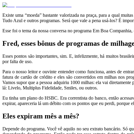
Existe uma “moeda” bastante valorizada na praça, para a qual muitas
Tudo Azul e outros programas. Será que vale a pena usá-los? É import
Esse foi o tema da nossa conversa no programa Em Boa Companhia, d
Fred, esses bônus de programas de milha
Esses pontos são importantes, sim. E, infelizmente, há muitos brasi
por falta de uso.
Para o nosso leitor e ouvinte entender como funciona, antes de entr
fatura de cartão de crédito e eles são convertidos em milhas nos p
Vamos supor que a pessoa adquiriu 1000 milhas: ela vai diretamente p
lá: Livelo, Multiplus Fidelidade, Smiles, ou outros.
Eu tinha um plano do HSBC. Era correntista do banco, então acessava
expirar, apareceria lá um débito com os pontos que eu perdi, porque 
Eles expiram mês a mês?
Depende do programa. Você vê aquilo no seu extrato bancário. Só que