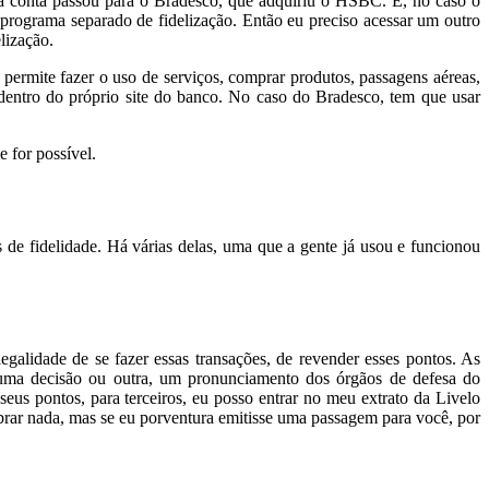
ha conta passou para o Bradesco, que adquiriu o HSBC. E, no caso o
programa separado de fidelização. Então eu preciso acessar um outro
lização.
ermite fazer o uso de serviços, comprar produtos, passagens aéreas,
dentro do próprio site do banco. No caso do Bradesco, tem que usar
e for possível.
de fidelidade. Há várias delas, uma que a gente já usou e funcionou
egalidade de se fazer essas transações, de revender esses pontos. As
o uma decisão ou outra, um pronunciamento dos órgãos de defesa do
us pontos, para terceiros, eu posso entrar no meu extrato da Livelo
rar nada, mas se eu porventura emitisse uma passagem para você, por