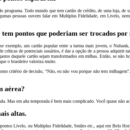
do programa. Todo mundo que tem cartão de crédito, de uma loja, de u
lgumas pessoas ouvem falar em Multiplus Fidelidade, em Livelo, nem 
tem pontos que poderiam ser trocados por 
to. Por exemplo, um cartão popular entre a turma mais jovem, o Nuba
de críticas de potenciais usuários, é dar a opção de a pessoa adquirir
gastos daquele cartão sejam transformados em milhas. Então, se não 
que o brasileiro valoriza muito.
como critério de decisão, “Não, eu não vou porque não tem milhagem”
m aérea?
rada. Mas em alta temporada é bem mais complicado. Você quase não ac
is altas.
ontos Livelo, ou Multiplus Fidelidade, Smiles etc., aqui em Belo Hori