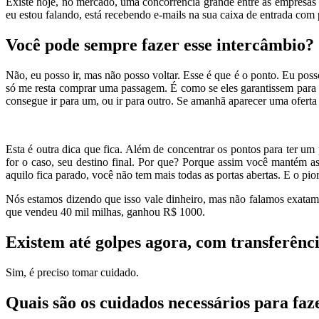
Existe hoje, no mercado, uma concorrência grande entre as empresas 
eu estou falando, está recebendo e-mails na sua caixa de entrada com
Você pode sempre fazer esse intercâmbio?
Não, eu posso ir, mas não posso voltar. Esse é que é o ponto. Eu poss
só me resta comprar uma passagem. É como se eles garantissem para 
consegue ir para um, ou ir para outro. Se amanhã aparecer uma ofert
Esta é outra dica que fica. Além de concentrar os pontos para ter 
for o caso, seu destino final. Por que? Porque assim você mantém as 
aquilo fica parado, você não tem mais todas as portas abertas. E o pi
Nós estamos dizendo que isso vale dinheiro, mas não falamos exatame
que vendeu 40 mil milhas, ganhou R$ 1000.
Existem até golpes agora, com transferênci
Sim, é preciso tomar cuidado.
Quais são os cuidados necessários para faz