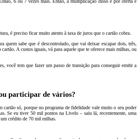
tão, 6 ou 7 vezes mais. Então, a multiplicação disso é por oferta e
ra, é preciso ficar muito atento à taxa de juros que o cartão cobra.
a quem sabe que é descontrolado, que vai deixar escapar dois, três,
o cartão. A custos iguais, vá para aquele que te oferece mais milhas, ou
s, você tem que fazer um passo de transição para conseguir emitir a
ou participar de vários?
m cartão só, porque no programa de fidelidade vale muito o seu poder
as. Se eu tiver 50 mil pontos na Livelo – saiu lá, recentemente, uma
um crédito de 70 mil milhas.