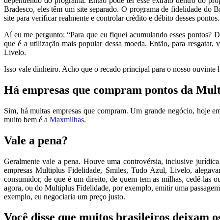
dependendo do programa. Então pode ter esse extrato dentro do pró
Bradesco, eles têm um site separado. O programa de fidelidade do B
site para verificar realmente e controlar crédito e débito desses pont
Aí eu me pergunto: “Para que eu fiquei acumulando esses pontos? De
que é a utilização mais popular dessa moeda. Então, para resgatar
Livelo.
Isso vale dinheiro. Acho que o recado principal para o nosso ouvinte h
Há empresas que compram pontos da Multip
Sim, há muitas empresas que compram. Um grande negócio, hoje em di
muito bem é a
Maxmilhas
.
Vale a pena?
Geralmente vale a pena. Houve uma controvérsia, inclusive jurídica 
empresas Multiplus Fidelidade, Smiles, Tudo Azul, Livelo, alegav
consumidor, de que é um direito, de quem tem as milhas, cedê-las o
agora, ou do Multiplus Fidelidade, por exemplo, emitir uma passage
exemplo, eu negociaria um preço justo.
Você disse que muitos brasileiros deixam 