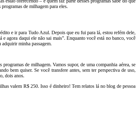
las estão oferecendo – e quem faz parte desses programas sabe do que
us programas de milhagem para eles.
dito e ir para Tudo Azul. Depois que eu fui para lá, estou refém dele,
 e agora daqui ele não sai mais”. Enquanto você está no banco, você
u adquirir minha passagem.
a os programas de milhagem. Vamos supor, de uma companhia aérea, se
ando bem quiser. Se você transfere antes, sem ter perspectiva de uso,
o, dois anos.
lhas valem R$ 250. Isso é dinheiro! Tem relatos lá no blog de pessoa