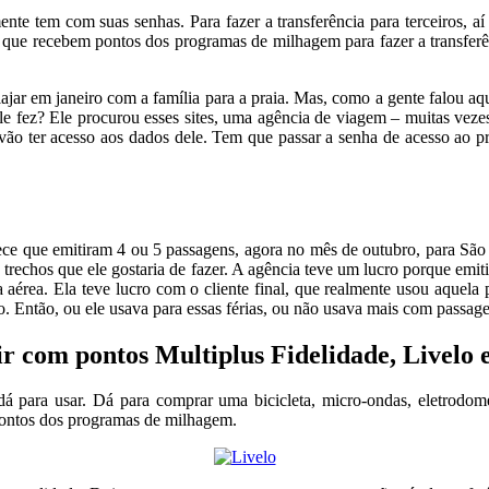
ente tem com suas senhas. Para fazer a transferência para terceiros, 
que recebem pontos dos programas de milhagem para fazer a transferênc
iajar em janeiro com a família para a praia. Mas, como a gente falou 
le fez? Ele procurou esses sites, uma agência de viagem – muitas vez
 vão ter acesso aos dados dele. Tem que passar a senha de acesso ao p
arece que emitiram 4 ou 5 passagens, agora no mês de outubro, para São
s trechos que ele gostaria de fazer. A agência teve um lucro porque e
aérea. Ela teve lucro com o cliente final, que realmente usou aquela
. Então, ou ele usava para essas férias, ou não usava mais com passag
ir com pontos Multiplus Fidelidade, Livelo e
 para usar. Dá para comprar uma bicicleta, micro-ondas, eletrodomés
 pontos dos programas de milhagem.