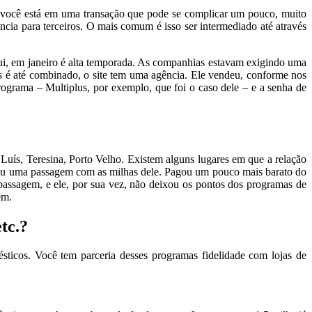
aí você está em uma transação que pode se complicar um pouco, muito
ia para terceiros. O mais comum é isso ser intermediado até através
aqui, em janeiro é alta temporada. As companhias estavam exigindo uma
es é até combinado, o site tem uma agência. Ele vendeu, conforme nos
rograma – Multiplus, por exemplo, que foi o caso dele – e a senha de
 Luís, Teresina, Porto Velho. Existem alguns lugares em que a relação
mitiu uma passagem com as milhas dele. Pagou um pouco mais barato do
 passagem, e ele, por sua vez, não deixou os pontos dos programas de
em.
tc.?
ticos. Você tem parceria desses programas fidelidade com lojas de