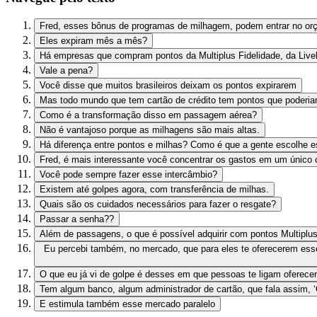
Fred, esses bônus de programas de milhagem, podem entrar no o
Eles expiram mês a mês?
Há empresas que compram pontos da Multiplus Fidelidade, da Livel
Vale a pena?
Você disse que muitos brasileiros deixam os pontos expirarem
Mas todo mundo que tem cartão de crédito tem pontos que poderiam
Como é a transformação disso em passagem aérea?
Não é vantajoso porque as milhagens são mais altas.
Há diferença entre pontos e milhas? Como é que a gente escolhe e
Fred, é mais interessante você concentrar os gastos em um único c
Você pode sempre fazer esse intercâmbio?
Existem até golpes agora, com transferência de milhas.
Quais são os cuidados necessários para fazer o resgate?
Passar a senha??
Além de passagens, o que é possível adquirir com pontos Multiplus 
Eu percebi também, no mercado, que para eles te oferecerem es
O que eu já vi de golpe é desses em que pessoas te ligam oferec
Tem algum banco, algum administrador de cartão, que fala assim, 
E estimula também esse mercado paralelo