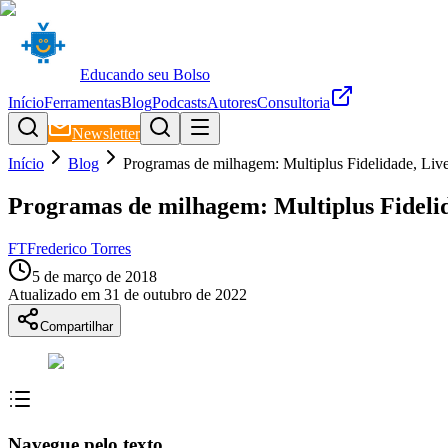
Educando seu Bolso
Início
Ferramentas
Blog
Podcasts
Autores
Consultoria
Newsletter
Início
Blog
Programas de milhagem: Multiplus Fidelidade, Livel
Programas de milhagem: Multiplus Fidelida
FT
Frederico Torres
5 de março de 2018
Atualizado em
31 de outubro de 2022
Compartilhar
Navegue pelo texto