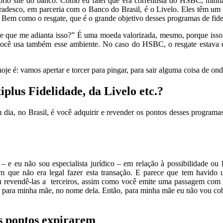
prio site do banco. Como eu falei que era correntista do HSBC, min
radesco, em parceria com o Banco do Brasil, é o Livelo. Eles têm um 
os. Bem como o resgate, que é o grande objetivo desses programas de fide
 que me adianta isso?” É uma moeda valorizada, mesmo, porque isso p
, você usa também esse ambiente. No caso do HSBC, o resgate estava 
oje é: vamos apertar e torcer para pingar, para sair alguma coisa de ond
lus Fidelidade, da Livelo etc.?
a, no Brasil, é você adquirir e revender os pontos desses programas 
– e eu não sou especialista jurídico – em relação à possibilidade ou l
am que não era legal fazer esta transação. E parece que tem havid
u revendê-las a terceiros, assim como você emite uma passagem com se
m para minha mãe, no nome dela. Então, para minha mãe eu não vou cob
os pontos expirarem