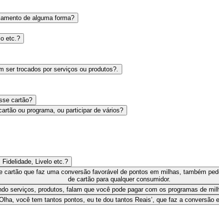
rçamento de alguma forma?
o etc.?
 ser trocados por serviços ou produtos?.
sse cartão?
artão ou programa, ou participar de vários?
Fidelidade, Livelo etc.?
se cartão que faz uma conversão favorável de pontos em milhas, também pe
de cartão para qualquer consumidor.
endo serviços, produtos, falam que você pode pagar com os programas de mi
‘Olha, você tem tantos pontos, eu te dou tantos Reais’, que faz a convers