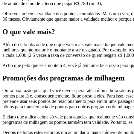
de anuidade e no de 2 teria que pagar R$ 780 (ui...!);
Observe também a validade dos pontos acumulados. Mais uma vez, di
36 meses. Obviamente que quanto maior a validade melhor e porque
O que vale mais?
Além do fato óbvio de que o que vale mais vale mais do que vale meno
melhores quanto maior é o montante a ser resgatado. Por exemplo, re
a cada 1.000 (2,5 vezes a taxa de conversão de quem resgata só 1.000
Acho que pelo que está no item 4, você já tem uma bela razão para qu
Promoções dos programas de milhagem
Outra boa razão pela qual você deve esperar até a última hora são as
pontos para lá e, consequentemente, fique preso a eles. Para isso, e
pretende usar seus pontos de relacionamento para emitir uma passag
bônus para transferência de pontos para outros programas de milhage
É claro que a dica acima só vale para aqueles que realmente vão conse
programas de milhagem os pontos também tem validade. Portanto, se f
Depois de todos estes esforços pra acumular o maior número de ponto