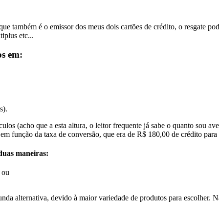
também é o emissor dos meus dois cartões de crédito, o resgate pode se
plus etc...
os em:
s).
s (acho que a esta altura, o leitor frequente já sabe o quanto sou ave
 função da taxa de conversão, que era de R$ 180,00 de crédito para c
 duas maneiras:
 ou
segunda alternativa, devido à maior variedade de produtos para escolher.