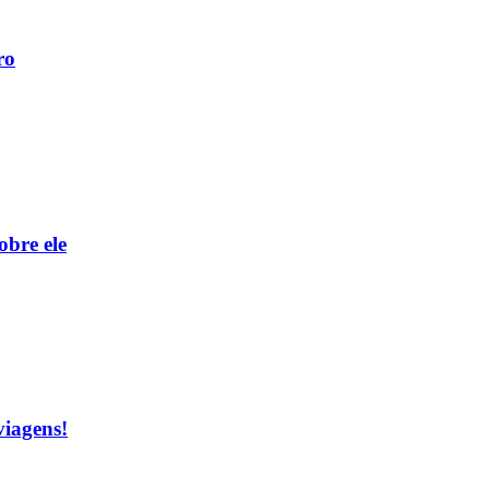
ro
obre ele
viagens!