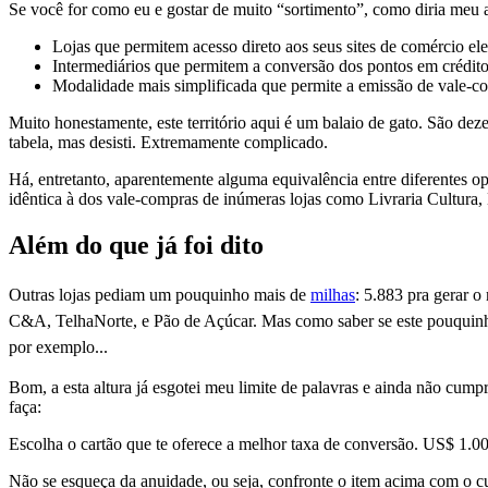
Se você for como eu e gostar de muito “sortimento”, como diria meu av
Lojas que permitem acesso direto aos seus sites de comércio e
Intermediários que permitem a conversão dos pontos em créditos
Modalidade mais simplificada que permite a emissão de vale-com
Muito honestamente, este território aqui é um balaio de gato. São dez
tabela, mas desisti. Extremamente complicado.
Há, entretanto, aparentemente alguma equivalência entre diferentes o
idêntica à dos vale-compras de inúmeras lojas como Livraria Cultura
Além do que já foi dito
Outras lojas pediam um pouquinho mais de
milhas
: 5.883 pra gerar 
C&A, TelhaNorte, e Pão de Açúcar. Mas como saber se este pouquinh
por exemplo...
Bom, a esta altura já esgotei meu limite de palavras e ainda não cum
faça:
Escolha o cartão que te oferece a melhor taxa de conversão. US$ 1.0
Não se esqueça da anuidade, ou seja, confronte o item acima com o cu