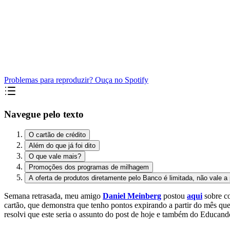
Problemas para reproduzir? Ouça no Spotify
Navegue pelo texto
O cartão de crédito
Além do que já foi dito
O que vale mais?
Promoções dos programas de milhagem
A oferta de produtos diretamente pelo Banco é limitada, não vale a
Semana retrasada, meu amigo
Daniel Meinberg
postou
aqui
sobre c
cartão, que demonstra que tenho pontos expirando a partir do mês que 
resolvi que este seria o assunto do post de hoje e também do Educan