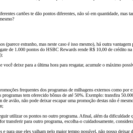
ferentes cartões te dão pontos diferentes, não só em quantidade, mas
 mesmo?
s (parece estranho, mas neste caso é isso mesmo), há outra vantagem p
sgate de 1.000 pontos do HSBC Rewards rende R$ 10,00 de crédito na su
);
e você deixe para a última hora para resgatar, acumule o máximo possív
 promoções frequentes dos programas de milhagens externos como por ex
sses programas tem oferecido bônus de até 50%. Exemplo: transfira 50.00
em de avião, não pode deixar escapar uma promoção destas não é mesmo
m;
guir utilizar os pontos no outro programa. Afinal, além da dificuldade 
or transferir para outro programa, escolha-o cuidadosamente, consider
s e para que eles valham pelo maior tempo possível, não posso deixar 