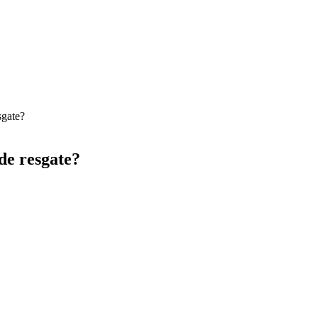
sgate?
de resgate?