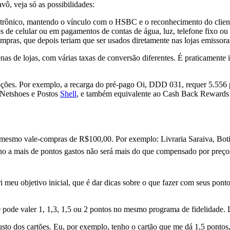
ô, veja só as possibilidades:
letrônico, mantendo o vínculo com o HSBC e o reconhecimento do client
 de celular ou em pagamentos de contas de água, luz, telefone fixo ou 
pras, que depois teriam que ser usados diretamente nas lojas emissora
enas de lojas, com várias taxas de conversão diferentes. É praticament
pções. Por exemplo, a recarga do pré-pago Oi, DDD 031, requer 5.556 p
, Netshoes e Postos
Shell
, e também equivalente ao Cash Back Reward
o mesmo vale-compras de R$100,00. Por exemplo: Livraria Saraiva, Boti
o a mais de pontos gastos não será mais do que compensado por preços
pri meu objetivo inicial, que é dar dicas sobre o que fazer com seus p
0 pode valer 1, 1,3, 1,5 ou 2 pontos no mesmo programa de fidelidade.
sto dos cartões. Eu, por exemplo, tenho o cartão que me dá 1,5 pontos