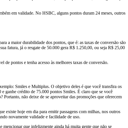
 também em validade. No HSBC, alguns pontos duram 24 meses, outros
ara a maior durabilidade dos pontos, que é: as taxas de conversão são
a fatura, já o resgate de 50.000 gera R$ 1.250,00, ou seja R$ 25,00
el de pontos e tenha acesso às melhores taxas de conversão.
emplo: Smiles e Multiplus. O objetivo deles é que você transfira os
0 e ganhe crédito de 75.000 pontos Smiles. É claro que se você
? Portanto, não deixe de se aproveitar das promoções que oferecem
que existe hoje em dia para emitir passagens com milhas, nos outros
ando novamente validade e facilidade de uso.
de mencionar que infelizmente ainda há muita gente que não se