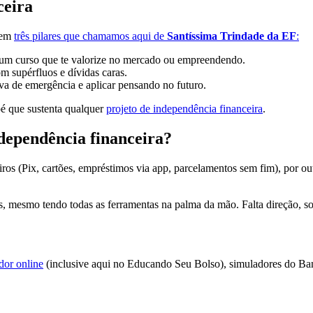
ceira
 em
três pilares que chamamos aqui de
Santíssima Trindade da EF
:
 um curso que te valorize no mercado ou empreendendo.
om supérfluos e dívidas caras.
rva de emergência e aplicar pensando no futuro.
ipé que sustenta qualquer
projeto de independência financeira
.
dependência financeira?
eiros (Pix, cartões, empréstimos via app, parcelamentos sem fim), por o
os, mesmo tendo todas as ferramentas na palma da mão. Falta direção, so
or online
(inclusive aqui no Educando Seu Bolso), simuladores do Banc