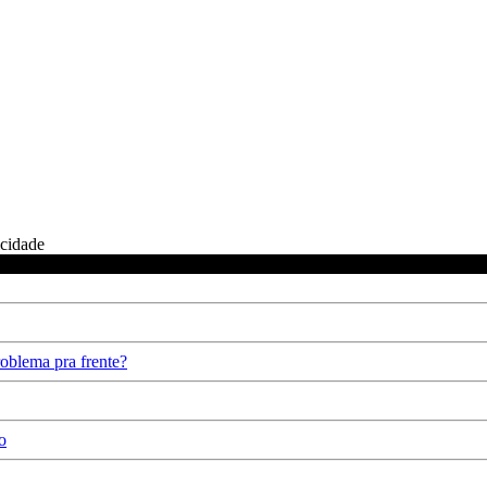
icidade
oblema pra frente?
o