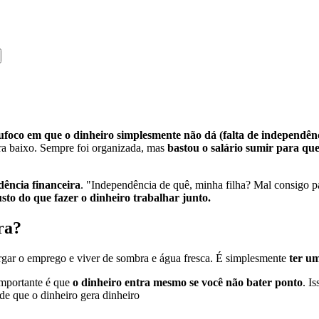
ufoco em que o dinheiro simplesmente não dá (falta de independênc
pra baixo. Sempre foi organizada, mas
bastou o salário sumir para qu
ência financeira
. "Independência de quê, minha filha? Mal consigo pag
usto do que fazer o dinheiro trabalhar junto.
ra?
largar o emprego e viver de sombra e água fresca. É simplesmente
ter u
importante é que
o dinheiro entra mesmo se você não bater ponto
. I
 de que o dinheiro gera dinheiro