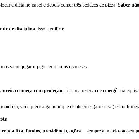
car a dieta no papel e depois comer três pedaços de pizza.
Saber não
nde de disciplina
. Isso significa:
, mas sobre jogar o jogo certo todos os meses.
nanceira começa com proteção
. Ter uma reserva de emergência equiva
aiores), você precisa garantir que os alicerces (a reserva) estão firmes
esta
: renda fixa, fundos, previdência, ações…
sempre alinhados ao seu pe