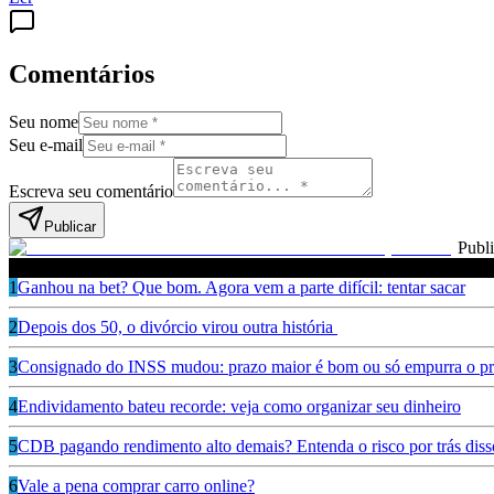
Comentários
Seu nome
Seu e-mail
Escreva seu comentário
Publicar
Publ
Leia também
1
Ganhou na bet? Que bom. Agora vem a parte difícil: tentar sacar
2
Depois dos 50, o divórcio virou outra história
3
Consignado do INSS mudou: prazo maior é bom ou só empurra o pr
4
Endividamento bateu recorde: veja como organizar seu dinheiro
5
CDB pagando rendimento alto demais? Entenda o risco por trás diss
6
Vale a pena comprar carro online?