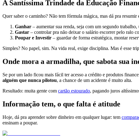
A Santíssima Trindade da Educação Finan
Quer saber o caminho? Não tem fórmula mágica, mas dá pra resumir
Ganhar
– aumentar sua renda, seja com um segundo trabalho,
Gastar
– controlar pra não deixar o salário escorrer pelo ralo c
Poupar e Investir
– guardar de forma estratégica, montar rese
Simples? No papel, sim. Na vida real, exige disciplina. Mas é esse tr
Onde mora a armadilha, que sabota sua in
Se por um lado ficou mais fácil ter acesso a crédito e produtos financ
alguém que nunca pilotou
, a chance de um acidente é muito alta.
Resultado: muita gente com
cartão estourado
, pagando juros altíssim
Informação tem, o que falta é atitude
Hoje, dá pra aprender sobre dinheiro em qualquer lugar: tem
comparad
ensinam a poupar.